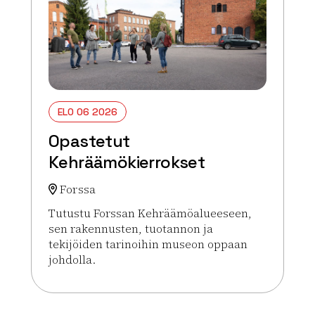
ELO 06 2026
Opastetut
Kehräämökierrokset
Forssa
Tutustu Forssan Kehräämöalueeseen,
sen rakennusten, tuotannon ja
tekijöiden tarinoihin museon oppaan
johdolla.
Lue lisää tapahtumasta Opastetut Kehräämökierr