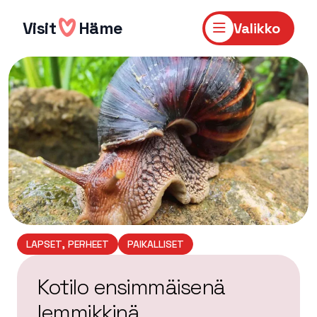
Hyppää
sisältöön
Visit
Häme
Valikko
LAPSET, PERHEET
PAIKALLISET
Kotilo ensimmäisenä
lemmikkinä