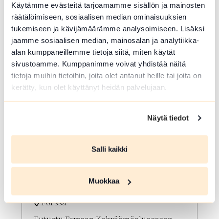
Käytämme evästeitä tarjoamamme sisällön ja mainosten
Lue lisää tapahtumasta Opastetut Kehräämökierr
räätälöimiseen, sosiaalisen median ominaisuuksien
tukemiseen ja kävijämäärämme analysoimiseen. Lisäksi
jaamme sosiaalisen median, mainosalan ja analytiikka-
alan kumppaneillemme tietoja siitä, miten käytät
sivustoamme. Kumppanimme voivat yhdistää näitä
tietoja muihin tietoihin, joita olet antanut heille tai joita on
kerätty, kun olet käyttänyt heidän palvelujaan.
Näytä tiedot
ELO 06 2026
Salli kaikki
Opastetut
Kehräämökierrokset
Muokkaa
Forssa
Tutustu Forssan Kehräämöalueeseen,