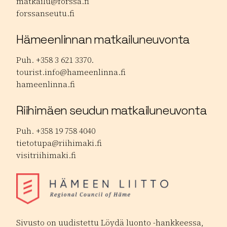
matkailu@forssa.fi
forssanseutu.fi
Hämeenlinnan matkailuneuvonta
Puh. +358 3 621 3370.
tourist.info@hameenlinna.fi
hameenlinna.fi
Riihimäen seudun matkailuneuvonta
Puh. +358 19 758 4040
tietotupa@riihimaki.fi
visitriihimaki.fi
Sivusto on uudistettu Löydä luonto -hankkeessa,