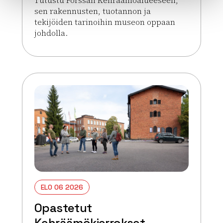
sen rakennusten, tuotannon ja
tekijöiden tarinoihin museon oppaan
johdolla.
Lue lisää tapahtumasta Opastetut Kehräämökierr
ELO 06 2026
Opastetut
Kehräämökierrokset