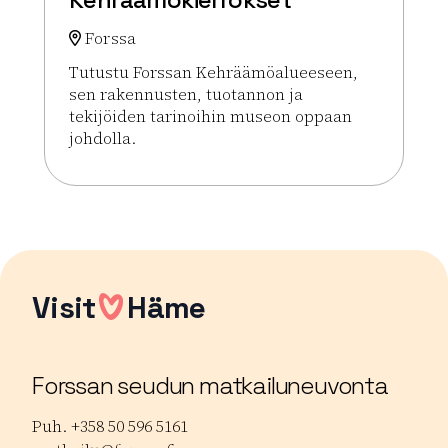
Forssa
Tutustu Forssan Kehräämöalueeseen,
sen rakennusten, tuotannon ja
tekijöiden tarinoihin museon oppaan
johdolla.
Lue lisää tapahtumasta Opastetut Kehräämökierr
Visit
Häme
Forssan seudun matkailuneuvonta
Puh. +358 50 596 5161