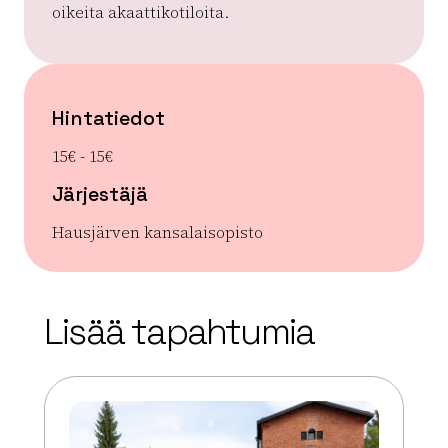
oikeita akaattikotiloita.
Hintatiedot
15€ - 15€
Järjestäjä
Hausjärven kansalaisopisto
| ©
Leaflet
OpenStreetMap
+
Lisää tapahtumia
−