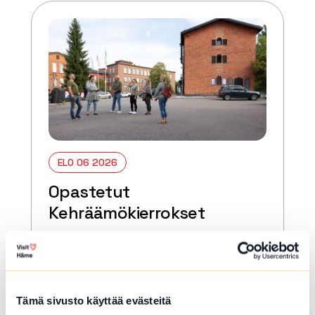
ELO 06 2026
Opastetut
Kehräämökierrokset
Forssa
Tutustu Forssan Kehräämöalueeseen,
sen rakennusten, tuotannon ja
tekijöiden tarinoihin museon oppaan
Tämä sivusto käyttää evästeitä
johdolla.