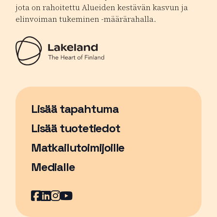
jota on rahoitettu Alueiden kestävän kasvun ja
elinvoiman tukeminen -määrärahalla.
Lisää tapahtuma
Sivu avautuu uudessa ikkunassa
Lisää tuotetiedot
Matkailutoimijoille
Medialle
Facebook
Sivu avautuu uudessa ikkunassa
LinkedIn
Sivu avautuu uudessa ikkunassa
Instagram
Sivu avautuu uudessa ikkunass
YouTube
Sivu avautuu uudessa ikkuna