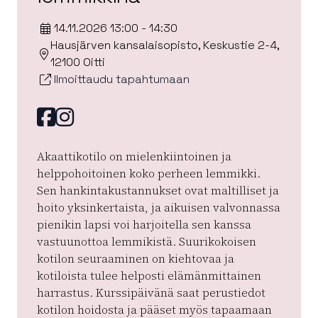
14.11.2026 13:00 - 14:30
Hausjärven kansalaisopisto, Keskustie 2-4,
12100 Oitti
Ilmoittaudu tapahtumaan
Facebook
instagram
Akaattikotilo on mielenkiintoinen ja
helppohoitoinen koko perheen lemmikki.
Sen hankintakustannukset ovat maltilliset ja
hoito yksinkertaista, ja aikuisen valvonnassa
pienikin lapsi voi harjoitella sen kanssa
vastuunottoa lemmikistä. Suurikokoisen
kotilon seuraaminen on kiehtovaa ja
kotiloista tulee helposti elämänmittainen
harrastus. Kurssipäivänä saat perustiedot
kotilon hoidosta ja pääset myös tapaamaan