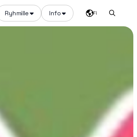
Ryhmille
Info
Fi
Haku