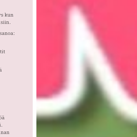
ys kun
siin.
 sanoa:
tit
ä
öä
i.
rinan