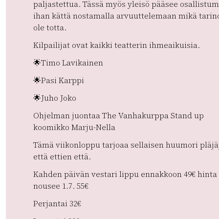
paljastettua. Tässä myös yleisö pääsee osallistum
ihan kättä nostamalla arvuuttelemaan mikä tarino
ole totta.
Kilpailijat ovat kaikki teatterin ihmeaikuisia.
🌟Timo Lavikainen
🌟Pasi Karppi
🌟Juho Joko
Ohjelman juontaa The Vanhakurppa Stand up
koomikko Marju-Nella
Tämä viikonloppu tarjoaa sellaisen huumori pläj
että ettien että.
Kahden päivän vestari lippu ennakkoon 49€ hinta
nousee 1.7. 55€
Perjantai 32€