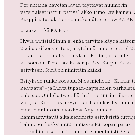
Perjantaina navetan lavan täyttävät huumorin
varsinaiset narrit, parivaljakko Timo Lavikainen j
Karppi ja tottakai ennennäkemättön show KAIKKI
…jaaaa mikä KAIKKI?
Hyviä uutisia! Sinun ei enää tarvitse käydä katso
useita eri konsertteja, näytelmiä, impro-, stand-up
taikuri- ja mentalistiesityksiä. Riittää, että tulet
katsomaan Timo Lavikaisen ja Pasi Karpin Kaikki-
esityksen. Siinä on nimittäin kaikki!
Esityksen runko koostuu Mies miehelle-, Kuinka t
kehtaatte?!- ja Lunta tupaan-näytelmien parhaista
paloista. Uudella twistillä, hahmot uusiin tilantei
vietynä. Kohtauksia ryydittää laadukas live-musii
maailmanluokan lavashow. Näyttämöllä
hämmästyttävät aikaisemmista esityksistä tuttuj
hahmojen lisäksi muun muassa Euroopan paras
improduo sekä maailman paras mentalisti Pena