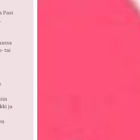
a Pasi
.
massa
- tai
e
siin
kki ja
en