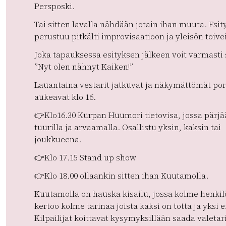
Persposki.
Tai sitten lavalla nähdään jotain ihan muuta. Esit
perustuu pitkälti improvisaatioon ja yleisön toivei
Joka tapauksessa esityksen jälkeen voit varmasti
”Nyt olen nähnyt Kaiken!”
Lauantaina vestarit jatkuvat ja näkymättömät por
aukeavat klo 16.
👉Klo16.30 Kurpan Huumori tietovisa, jossa pärjä
tuurilla ja arvaamalla. Osallistu yksin, kaksin tai
joukkueena.
👉Klo 17.15 Stand up show
👉Klo 18.00 ollaankin sitten ihan Kuutamolla.
Kuutamolla on hauska kisailu, jossa kolme henkil
kertoo kolme tarinaa joista kaksi on totta ja yksi e
Kilpailijat koittavat kysymyksillään saada valeta