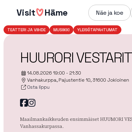
Hyppää
Visit
Häme
sisältöön
Näe ja koe
TEATTERI JA VIIHDE
MUSIIKKI
YLEISÖTAPAHTUMAT
HUURORI VESTARIT
14.08.2026 19:00 - 21:30
Vanhakurppa, Pajustentie 10, 31600 Jokioinen
Osta lippu
Facebook
instagram
Maailmankaikkeuden ensimmäiset HUUMORI VE
Vanhassakurpassa.