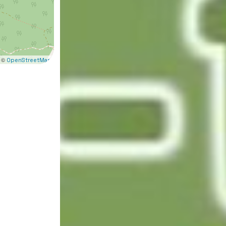
 ©
OpenStreetMap