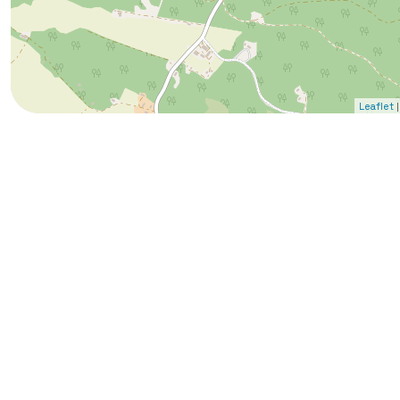
|
Leaflet