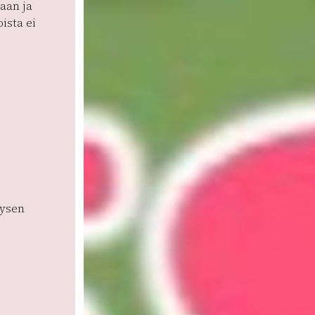
aan ja
ista ei
äysen