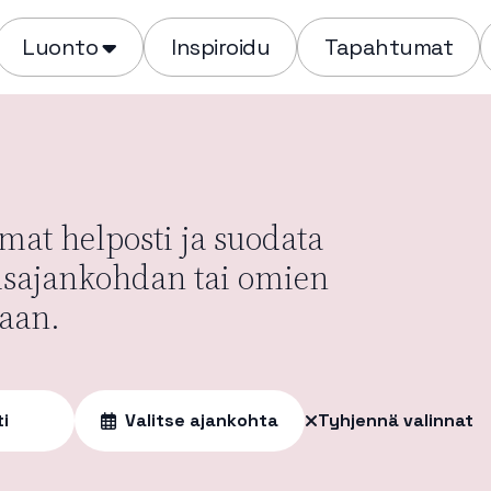
Luonto
Inspiroidu
Tapahtumat
at helposti ja suodata
usajankohdan tai omien
aan.
ti
Valitse ajankohta
Tyhjennä valinnat