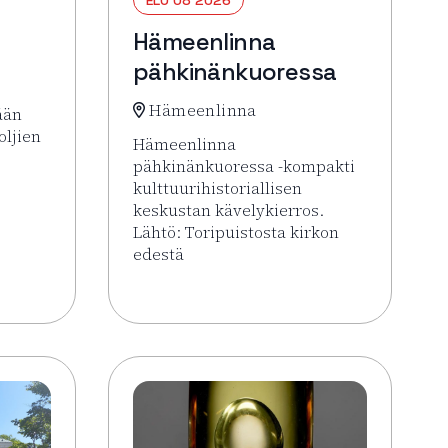
Hämeenlinna
pähkinänkuoressa
Hämeenlinna
ään
oljien
Hämeenlinna
pähkinänkuoressa -kompakti
kulttuurihistoriallisen
 Forssa Areena
keskustan kävelykierros.
Lähtö: Toripuistosta kirkon
edestä
Lue lisää tapahtumasta Hämeenlinna päh