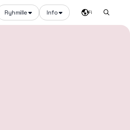
Ryhmille
Info
Fi
Haku