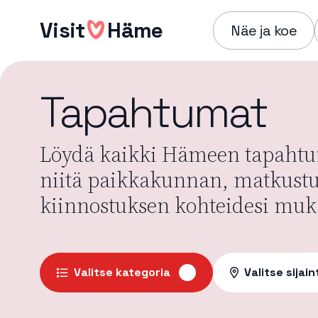
Hyppää
Visit
Häme
sisältöön
Näe ja koe
Tapahtumat
Löydä kaikki Hämeen tapahtum
niitä paikkakunnan, matkust
kiinnostuksen kohteidesi muk
Valitse kategoria
Valitse sijain