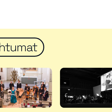
htumat