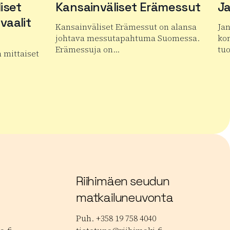
iset
Kansainväliset Erämessut
Ja
vaalit
Kansainväliset Erämessut on alansa
Ja
johtava messutapahtuma Suomessa.
kon
Erämessuja on…
tu
n mittaiset
Lue lisää tuotteesta Kansainväliset Erämess
Lue
an kansainväliset mykkäelokuvafestivaalit
Riihimäen seudun
matkailuneuvonta
Puh. +358 19 758 4040