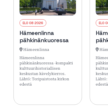
ELO 08 2026
ELO 
Hämeenlinna
Häm
pähkinänkuoressa
pähk
Hämeenlinna
Häm
Hämeenlinna
Hämee
pähkinänkuoressa -kompakti
pähki
kulttuurihistoriallisen
kulttu
keskustan kävelykierros.
keskus
Lähtö: Toripuistosta kirkon
Lähtö:
edestä
edestä
Lue lisää tapahtumasta Hämeenlinna pähkinänk
Lue li