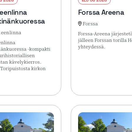
eenlinna
Forssa Areena
inänkuoressa
Forssa
eenlinna
Forssa-Areena järjestet
jälleen Forssan torilla H
nlinna
yhteydessä.
nänkuoressa -kompakti
urihistoriallisen
Lue lisää tapahtumasta
tan kävelykierros.
 Toripuistosta kirkon
sää tapahtumasta Hämeenlinna pähkinänkuoressa
torilla