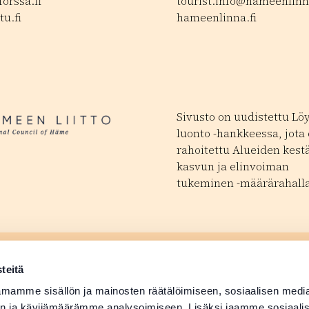
orssa.fi
tourist.info@hameenlinna
tu.fi
hameenlinna.fi
Sivusto on uudistettu Lö
luonto -hankkeessa, jota
rahoitettu Alueiden kest
kasvun ja elinvoiman
tukeminen -määrärahalla
ä tapahtuma
Matkailutoimijoill
 avautuu uudessa ikkunassa
teitä
ä tuotetiedot
Medialle
mamme sisällön ja mainosten räätälöimiseen, sosiaalisen medi
n ja kävijämäärämme analysoimiseen. Lisäksi jaamme sosiaali