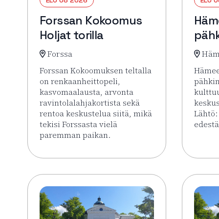
Forssan Kokoomus
Häm
Holjat torilla
pähk
Forssa
Häm
Forssan Kokoomuksen teltalla
Hämee
on renkaanheittopeli,
pähki
kasvomaalausta, arvonta
kulttu
ravintolalahjakortista sekä
keskus
rentoa keskustelua siitä, mikä
Lähtö:
tekisi Forssasta vielä
edestä
paremman paikan.
Lue li
Lue lisää tapahtumasta Forssan Kokoomus Holjat 