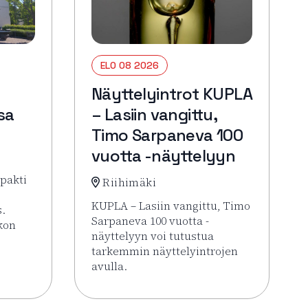
ELO 08 2026
Näyttelyintrot KUPLA
sa
– Lasiin vangittu,
Timo Sarpaneva 100
vuotta -näyttelyyn
pakti
Riihimäki
KUPLA – Lasiin vangittu, Timo
s.
Sarpaneva 100 vuotta -
rkon
näyttelyyn voi tutustua
tarkemmin näyttelyintrojen
 Hämeenlinna pähkinänkuoressa
avulla.
Lue lisää tapahtumasta Näyttelyintrot KU