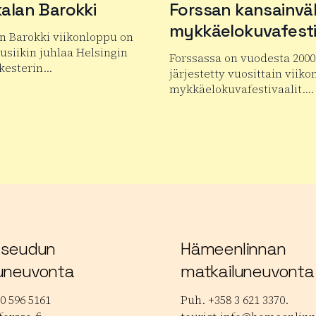
alan Barokki
Forssan kansainväl
mykkäelokuvafesti
n Barokki viikonloppu on
siikin juhlaa Helsingin
Forssassa on vuodesta 2000
kesterin…
järjestetty vuosittain viiko
mykkäelokuvafestivaalit….
 tuotteesta Janakkalan Barokki
Lue lisää tuotteesta Forss
 seudun
Hämeenlinnan
uneuvonta
matkailuneuvonta
0 596 5161
Puh. +358 3 621 3370.