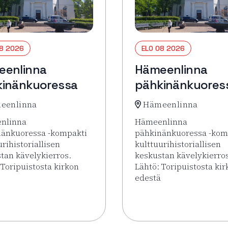
08 2026
ELO 08 2026
eenlinna
Hämeenlinna
inänkuoressa
pähkinänkuores
eenlinna
Hämeenlinna
nlinna
Hämeenlinna
nänkuoressa -kompakti
pähkinänkuoressa -kom
urihistoriallisen
kulttuurihistoriallisen
tan kävelykierros.
keskustan kävelykierro
 Toripuistosta kirkon
Lähtö: Toripuistosta ki
edestä
uoressa
sää tapahtumasta Hämeenlinna pähkinänkuoressa
Lue lisää tapahtumasta