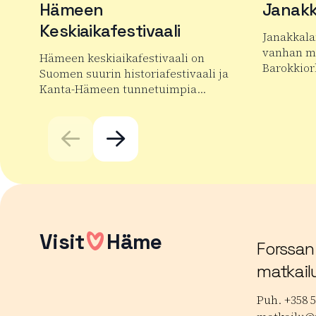
Hämeen
Janakk
Keskiaikafestivaali
Janakkala
vanhan mu
Hämeen keskiaikafestivaali on
Barokkior
Suomen suurin historiafestivaali ja
Kanta-Hämeen tunnetuimpia…
Lue lisää
Lue lisää tuotteesta Hämeen Keskiaikafestivaali
Visit
Häme
Forssan
matkail
Puh. +358 5