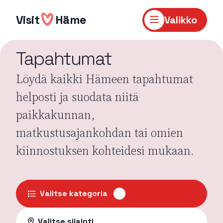
Hyppää
sisältöön
Visit
Häme
Valikko
Tapahtumat
Löydä kaikki Hämeen tapahtumat
helposti ja suodata niitä
paikkakunnan,
matkustusajankohdan tai omien
kiinnostuksen kohteidesi mukaan.
Valitse kategoria
Valitse sijainti