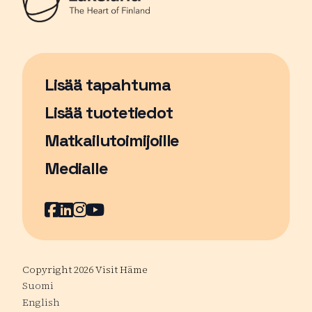
Lisää tapahtuma
Sivu avautuu uudessa ikkunassa
Lisää tuotetiedot
Matkailutoimijoille
Medialle
Facebook
Sivu avautuu uudessa ikkunassa
LinkedIn
Sivu avautuu uudessa ikkunassa
Instagram
Sivu avautuu uudessa ikkunass
YouTube
Sivu avautuu uudessa ikkuna
Copyright 2026 Visit Häme
Suomi
English