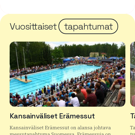
Vuosittaiset
tapahtumat
Kansainväliset Erämessut
T
Kansainväliset Erämessut on alansa johtava
T
messutapahtuma Suomessa. Erämessuja on…
t