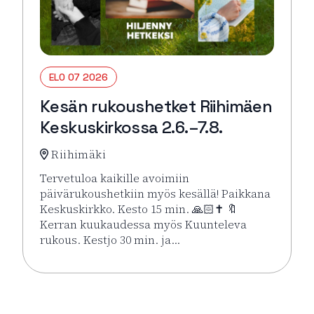
ELO 07 2026
Kesän rukoushetket Riihimäen
Keskuskirkossa 2.6.–7.8.
Riihimäki
Tervetuloa kaikille avoimiin
päivärukoushetkiin myös kesällä! Paikkana
Keskuskirkko. Kesto 15 min. 🙏🏻✝️ 🔖
Kerran kuukaudessa myös Kuunteleva
rukous. Kestjo 30 min. ja…
Lue lisää tapahtumasta Kesän rukoushetket Riihimä