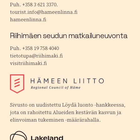
Puh. +358 3 621 3370.
tourist.info@hameenlinna.fi
hameenlinna.fi
Riihimäen seudun matkailuneuvonta
Puh. +358 19 758 4040
tietotupa@riihimaki.fi
visitriihimaki.fi
Sivusto on uudistettu Löydä luonto -hankkeessa,
jota on rahoitettu Alueiden kestävän kasvun ja
elinvoiman tukeminen -määrärahalla.