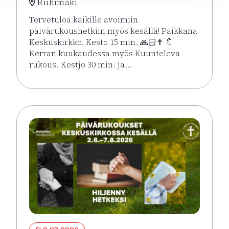
Riihimäki
Tervetuloa kaikille avoimiin
päivärukoushetkiin myös kesällä! Paikkana
Keskuskirkko. Kesto 15 min. 🙏🏻✝️ 🔖
Kerran kuukaudessa myös Kuunteleva
rukous. Kestjo 30 min. ja…
Lue lisää tapahtumasta Kesän rukoushetket Riihimä