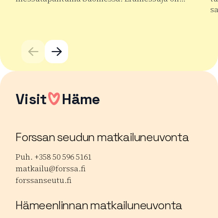
s
Lue lisää tuotteesta Kansainväliset Erämessut
Lu
Visit
Häme
Forssan seudun matkailuneuvonta
Puh. +358 50 596 5161
matkailu@forssa.fi
forssanseutu.fi
Hämeenlinnan matkailuneuvonta