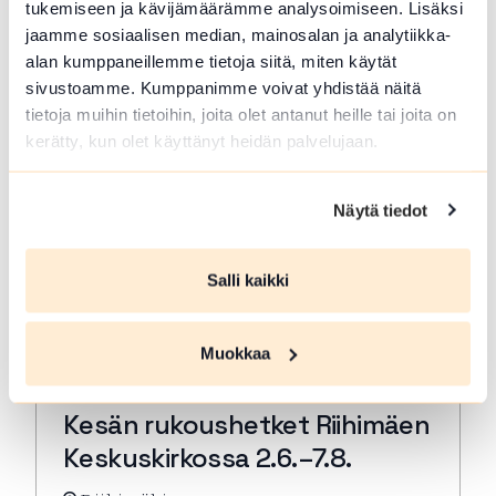
tukemiseen ja kävijämäärämme analysoimiseen. Lisäksi
rukous. Kestjo 30 min. ja…
jaamme sosiaalisen median, mainosalan ja analytiikka-
Lue lisää tapahtumasta Kesän rukoushetket Riihimä
alan kumppaneillemme tietoja siitä, miten käytät
sivustoamme. Kumppanimme voivat yhdistää näitä
tietoja muihin tietoihin, joita olet antanut heille tai joita on
kerätty, kun olet käyttänyt heidän palvelujaan.
Näytä tiedot
Salli kaikki
Muokkaa
ELO 07 2026
Kesän rukoushetket Riihimäen
Keskuskirkossa 2.6.–7.8.