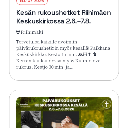
ELO 07 2026
Kesän rukoushetket Riihimäen
Keskuskirkossa 2.6.–7.8.
Riihimäki
Tervetuloa kaikille avoimiin
päivärukoushetkiin myös kesällä! Paikkana
Keskuskirkko. Kesto 15 min. 🙏🏻✝️ 🔖
Kerran kuukaudessa myös Kuunteleva
rukous. Kestjo 30 min. ja…
Lue lisää tapahtumasta Kesän rukoushetket Riihimä