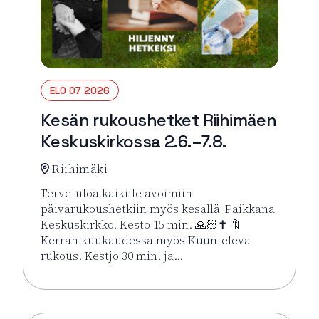
ELO 07 2026
Kesän rukoushetket Riihimäen
Keskuskirkossa 2.6.–7.8.
Riihimäki
Tervetuloa kaikille avoimiin
päivärukoushetkiin myös kesällä! Paikkana
Keskuskirkko. Kesto 15 min. 🙏🏻✝️ 🔖
Kerran kuukaudessa myös Kuunteleva
rukous. Kestjo 30 min. ja…
Lue lisää tapahtumasta Kesän rukoushetket Riihimä