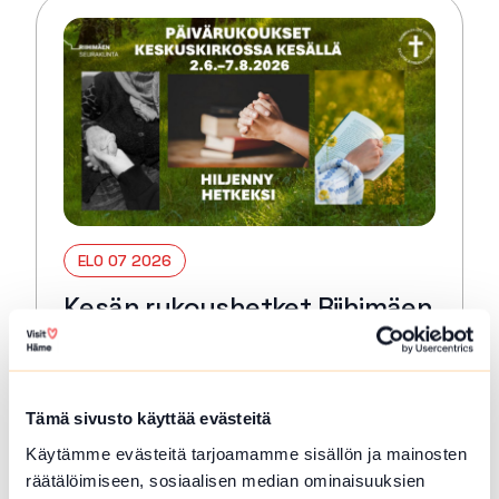
ELO 07 2026
Kesän rukoushetket Riihimäen
Keskuskirkossa 2.6.–7.8.
Riihimäki
Tämä sivusto käyttää evästeitä
Tervetuloa kaikille avoimiin
päivärukoushetkiin myös kesällä! Paikkana
Käytämme evästeitä tarjoamamme sisällön ja mainosten
Keskuskirkko. Kesto 15 min. 🙏🏻✝️ 🔖
räätälöimiseen, sosiaalisen median ominaisuuksien
Kerran kuukaudessa myös Kuunteleva