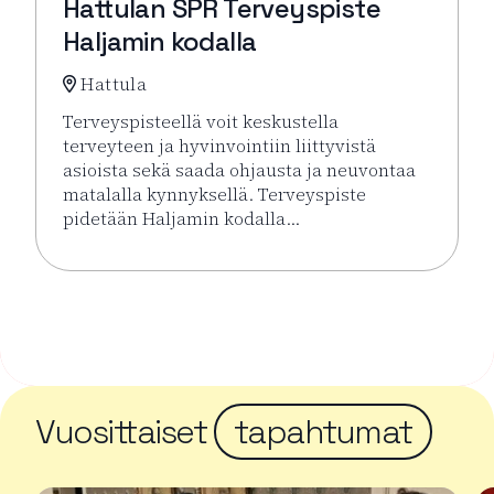
Hattulan SPR Terveyspiste
Haljamin kodalla
Hattula
Terveyspisteellä voit keskustella
terveyteen ja hyvinvointiin liittyvistä
asioista sekä saada ohjausta ja neuvontaa
matalalla kynnyksellä. Terveyspiste
pidetään Haljamin kodalla…
Lue lisää tapahtumasta Hattulan SPR Terveyspiste H
Vuosittaiset
tapahtumat