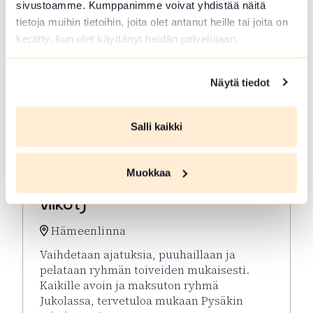
sivustoamme. Kumppanimme voivat yhdistää näitä
tietoja muihin tietoihin, joita olet antanut heille tai joita on
kerätty, kun olet käyttänyt heidän palvelujaan.
Näytä tiedot
Salli kaikki
ELO 10 2026
Muokkaa
Virkeyttä Viikkoon (parittomat
viikot)
Hämeenlinna
Vaihdetaan ajatuksia, puuhaillaan ja
pelataan ryhmän toiveiden mukaisesti.
Kaikille avoin ja maksuton ryhmä
Jukolassa, tervetuloa mukaan Pysäkin