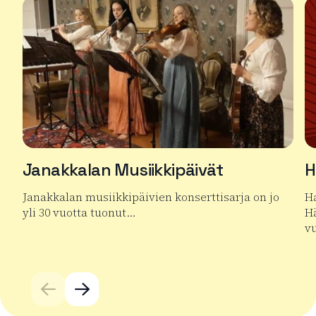
Janakkalan Musiikkipäivät
H
Janakkalan musiikkipäivien konserttisarja on jo
Ha
yli 30 vuotta tuonut…
Hä
v
Lue lisää tuotteesta Janakkalan Musiikkipäivät
Lu