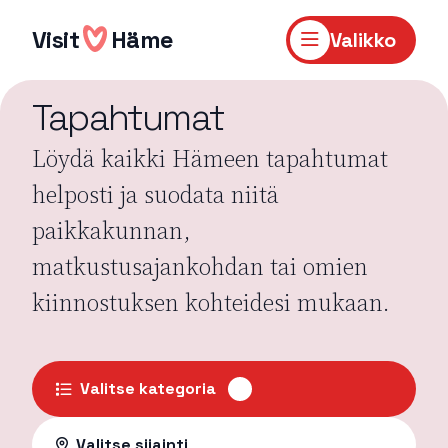
Hyppää
sisältöön
Visit
Häme
Valikko
Tapahtumat
Löydä kaikki Hämeen tapahtumat
helposti ja suodata niitä
paikkakunnan,
matkustusajankohdan tai omien
kiinnostuksen kohteidesi mukaan.
Valitse kategoria
Valitse sijainti