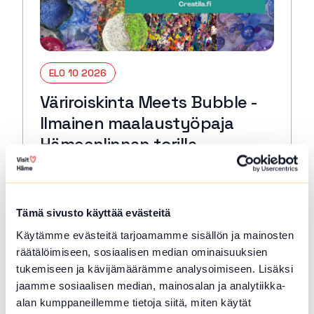
ELO 10 2026
Väriroiskinta Meets Bubble -
Ilmainen maalaustyöpaja
Hämeenlinnan torilla
Hämeenlinna
Pääset torilla kokeilemaan erittäin hauskaa
Väriroiskintaa sekä kuplamaalausta.
Tämä sivusto käyttää evästeitä
Mitään osaamista ei tarvita. Työpaja sopii
Käytämme evästeitä tarjoamamme sisällön ja mainosten
eri-ikäisille osallistujille.
räätälöimiseen, sosiaalisen median ominaisuuksien
Lue lisää tapahtumasta Väriroiskinta Meets Bubble 
tukemiseen ja kävijämäärämme analysoimiseen. Lisäksi
jaamme sosiaalisen median, mainosalan ja analytiikka-
alan kumppaneillemme tietoja siitä, miten käytät