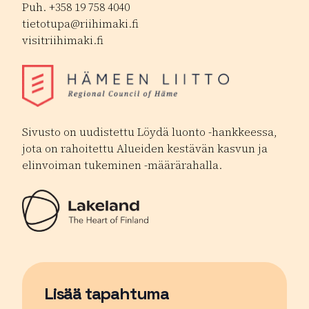
Puh. +358 19 758 4040
tietotupa@riihimaki.fi
visitriihimaki.fi
Sivusto on uudistettu Löydä luonto -hankkeessa,
jota on rahoitettu Alueiden kestävän kasvun ja
elinvoiman tukeminen -määrärahalla.
Lisää tapahtuma
Sivu avautuu uudessa ikkunassa