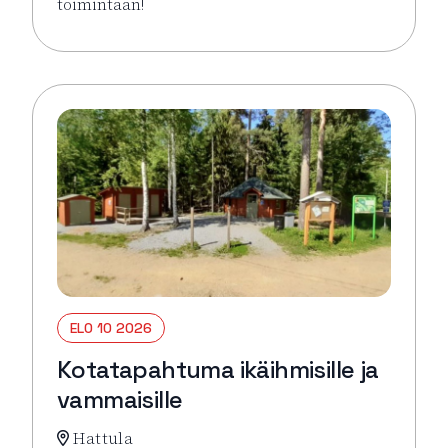
toimintaan!
Lue lisää tapahtumasta Virkeyttä Viikkoon (parittom
ELO 10 2026
Kotatapahtuma ikäihmisille ja
vammaisille
Hattula