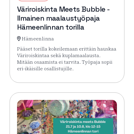
Väriroiskinta Meets Bubble -
Ilmainen maalaustyöpaja
Hämeenlinnan torilla
Hämeenlinna
Pääset torilla kokeilemaan erittäin hauskaa
Väriroiskintaa sekä kuplamaalausta.
Mitään osaamista ei tarvita. Työpaja sopii
eri-ikäisille osallistujille.
Lue lisää tapahtumasta Väriroiskinta Meets Bubble 