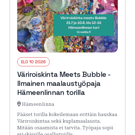
ELO 10 2026
Väriroiskinta Meets Bubble -
Ilmainen maalaustyöpaja
Hämeenlinnan torilla
Hämeenlinna
Pääset torilla kokeilemaan erittäin hauskaa
Väriroiskintaa sekä kuplamaalausta.
Mitään osaamista ei tarvita. Työpaja sopii
eri-ikäisille osallistujille.