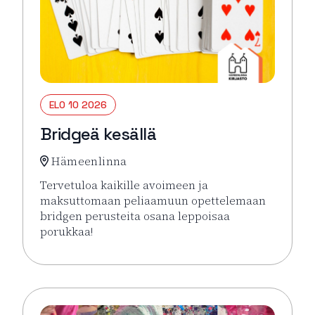
ELO 10 2026
Bridgeä kesällä
Hämeenlinna
Tervetuloa kaikille avoimeen ja
maksuttomaan peliaamuun opettelemaan
bridgen perusteita osana leppoisaa
porukkaa!
Lue lisää tapahtumasta Bridgeä kesällä