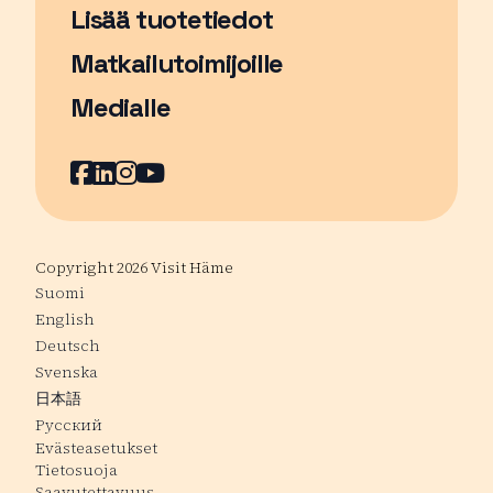
Lisää tuotetiedot
Matkailutoimijoille
Medialle
Facebook
Sivu avautuu uudessa ikkunassa
LinkedIn
Sivu avautuu uudessa ikkunassa
Instagram
Sivu avautuu uudessa ikkunass
YouTube
Sivu avautuu uudessa ikkuna
Copyright 2026 Visit Häme
Suomi
English
Deutsch
Svenska
日本語
Русский
Evästeasetukset
Tietosuoja
Saavutettavuus