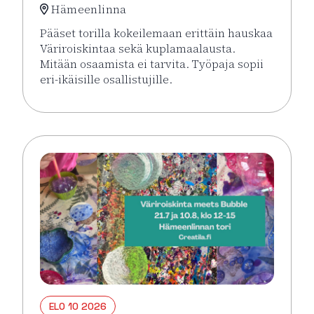
Hämeenlinna
Pääset torilla kokeilemaan erittäin hauskaa
Väriroiskintaa sekä kuplamaalausta.
Mitään osaamista ei tarvita. Työpaja sopii
eri-ikäisille osallistujille.
Lue lisää tapahtumasta Väriroiskinta Meets Bubble 
ELO 10 2026