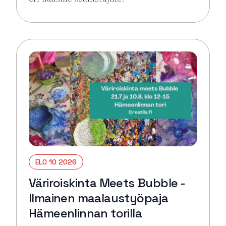
Lue lisää tapahtumasta Väriroiskinta Meets Bubble 
ELO 10 2026
Väriroiskinta Meets Bubble -
Ilmainen maalaustyöpaja
Hämeenlinnan torilla