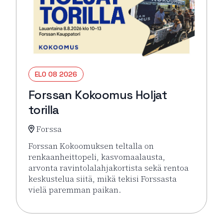
ELO 08 2026
Forssan Kokoomus Holjat
torilla
Forssa
Forssan Kokoomuksen teltalla on
renkaanheittopeli, kasvomaalausta,
arvonta ravintolalahjakortista sekä rentoa
keskustelua siitä, mikä tekisi Forssasta
vielä paremman paikan.
Lue lisää tapahtumasta Forssan Kokoomus Holjat tor