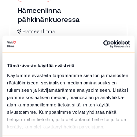
Hämeenlinna
pähkinänkuoressa
Hämeenlinna
Hämeenlinna pähkinänkuoressa -kompakti
kulttuurihistoriallisen keskustan
kävelykierros. Lähtö: Toripuistosta kirkon
edestä
Tämä sivusto käyttää evästeitä
Lue lisää tapahtumasta Hämeenlinna pähkinänkuor
Käytämme evästeitä tarjoamamme sisällön ja mainosten
räätälöimiseen, sosiaalisen median ominaisuuksien
tukemiseen ja kävijämäärämme analysoimiseen. Lisäksi
jaamme sosiaalisen median, mainosalan ja analytiikka-
alan kumppaneillemme tietoja siitä, miten käytät
sivustoamme. Kumppanimme voivat yhdistää näitä
tietoja muihin tietoihin, joita olet antanut heille tai joita on
kerätty, kun olet käyttänyt heidän palvelujaan.