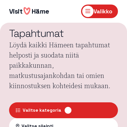
Hyppää
sisältöön
Visit
Häme
Valikko
Tapahtumat
Löydä kaikki Hämeen tapahtumat
helposti ja suodata niitä
paikkakunnan,
matkustusajankohdan tai omien
kiinnostuksen kohteidesi mukaan.
Valitse kategoria
Valitse sijainti