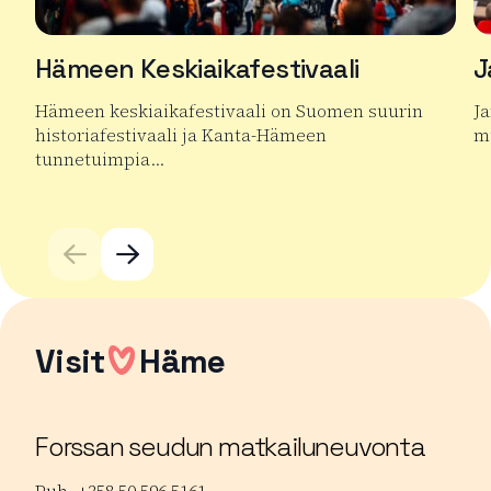
Hämeen Keskiaikafestivaali
J
Hämeen keskiaikafestivaali on Suomen suurin
J
historiafestivaali ja Kanta-Hämeen
mu
tunnetuimpia…
Lu
Lue lisää tuotteesta Hämeen Keskiaikafestivaali
Visit
Häme
Forssan seudun matkailuneuvonta