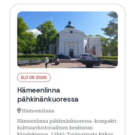
ELO 08 2026
Hämeenlinna
pähkinänkuoressa
Hämeenlinna
Hämeenlinna pähkinänkuoressa -kompakti
kulttuurihistoriallisen keskustan
kävelykierros. Lähtö: Toripuistosta kirkon