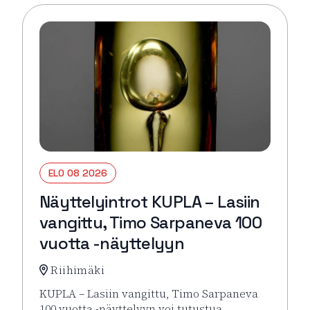
ELO 08 2026
Näyttelyintrot KUPLA – Lasiin
vangittu, Timo Sarpaneva 100
vuotta -näyttelyyn
Riihimäki
KUPLA – Lasiin vangittu, Timo Sarpaneva
100 vuotta -näyttelyyn voi tutustua