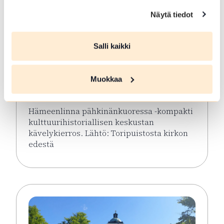
Näytä tiedot
ELO 08 2026
Salli kaikki
Hämeenlinna
pähkinänkuoressa
Muokkaa
Hämeenlinna
Hämeenlinna pähkinänkuoressa -kompakti
kulttuurihistoriallisen keskustan
kävelykierros. Lähtö: Toripuistosta kirkon
edestä
Lue lisää tapahtumasta Hämeenlinna pähkinänkuor