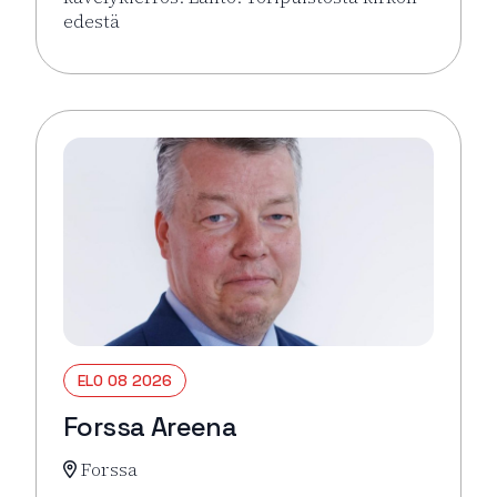
edestä
Lue lisää tapahtumasta Hämeenlinna pähkinänkuor
ELO 08 2026
Forssa Areena
Forssa