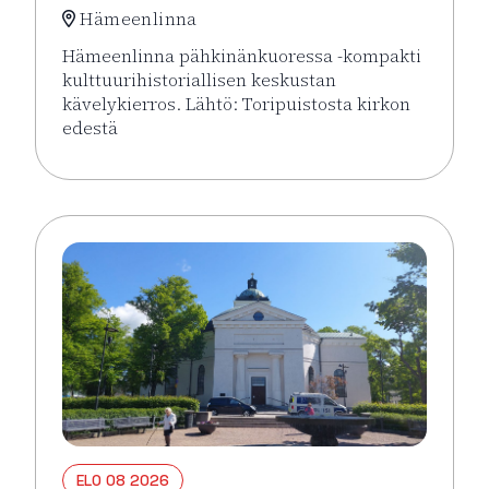
Hämeenlinna
Hämeenlinna pähkinänkuoressa -kompakti
kulttuurihistoriallisen keskustan
kävelykierros. Lähtö: Toripuistosta kirkon
edestä
Lue lisää tapahtumasta Hämeenlinna pähkinänkuor
ELO 08 2026