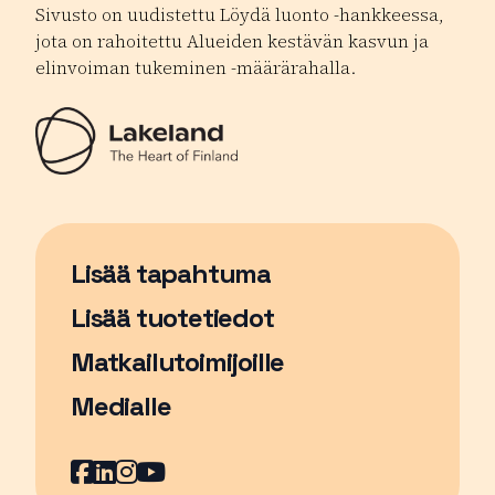
Sivusto on uudistettu Löydä luonto -hankkeessa,
jota on rahoitettu Alueiden kestävän kasvun ja
elinvoiman tukeminen -määrärahalla.
Lisää tapahtuma
Sivu avautuu uudessa ikkunassa
Lisää tuotetiedot
Matkailutoimijoille
Medialle
Facebook
Sivu avautuu uudessa ikkunassa
LinkedIn
Sivu avautuu uudessa ikkunassa
Instagram
Sivu avautuu uudessa ikkunass
YouTube
Sivu avautuu uudessa ikkuna