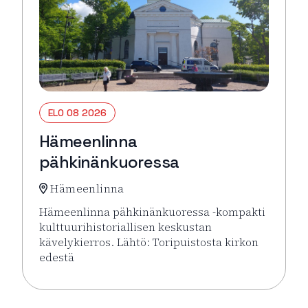
ELO 08 2026
Hämeenlinna
pähkinänkuoressa
Hämeenlinna
Hämeenlinna pähkinänkuoressa -kompakti
kulttuurihistoriallisen keskustan
kävelykierros. Lähtö: Toripuistosta kirkon
edestä
Lue lisää tapahtumasta Hämeenlinna pähkinänkuor