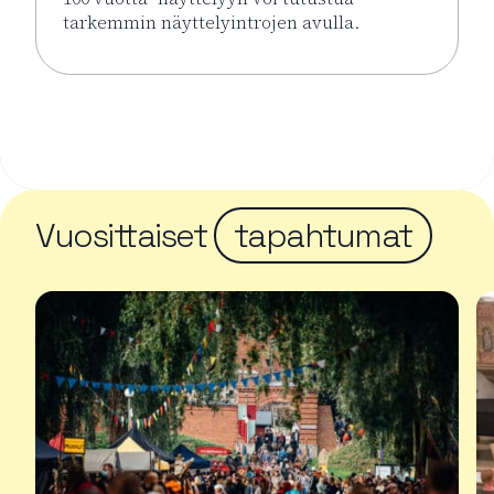
tarkemmin näyttelyintrojen avulla.
Lue lisää tapahtumasta Näyttelyintrot KUPLA – Lasi
Vuosittaiset
tapahtumat