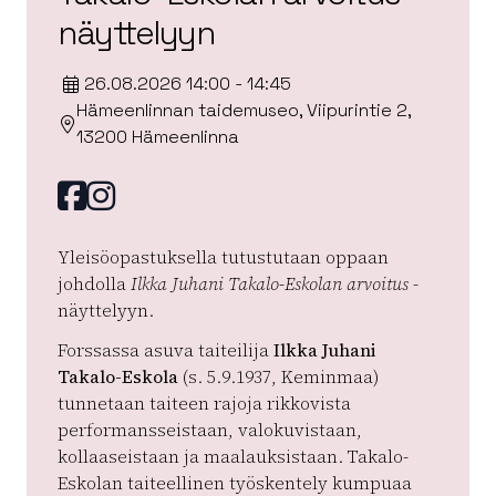
näyttelyyn
26.08.2026 14:00 - 14:45
Hämeenlinnan taidemuseo, Viipurintie 2,
13200 Hämeenlinna
Facebook
instagram
Yleisöopastuksella tutustutaan oppaan
johdolla
Ilkka Juhani Takalo-Eskolan arvoitus
-
näyttelyyn.
Forssassa asuva taiteilija
Ilkka Juhani
Takalo-Eskola
(s. 5.9.1937, Keminmaa)
tunnetaan taiteen rajoja rikkovista
performansseistaan, valokuvistaan,
kollaaseistaan ja maalauksistaan. Takalo-
Eskolan taiteellinen työskentely kumpuaa