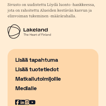
Sivusto on uudistettu Löydä luonto -hankkeessa,
jota on rahoitettu Alueiden kestävän kasvun ja
elinvoiman tukeminen -määrärahalla.
Lisää tapahtuma
Sivu avautuu uudessa ikkunassa
Lisää tuotetiedot
Matkailutoimijoille
Medialle
Facebook
Sivu avautuu uudessa ikkunassa
LinkedIn
Sivu avautuu uudessa ikkunassa
Instagram
Sivu avautuu uudessa ikkunass
YouTube
Sivu avautuu uudessa ikkuna