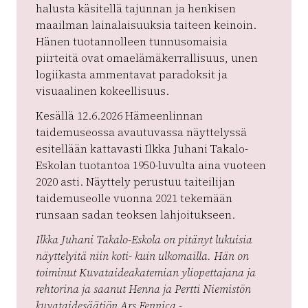
halusta käsitellä tajunnan ja henkisen
maailman lainalaisuuksia taiteen keinoin.
Hänen tuotannolleen tunnusomaisia
piirteitä ovat omaelämäkerrallisuus, unen
logiikasta ammentavat paradoksit ja
visuaalinen kokeellisuus.
Kesällä 12.6.2026 Hämeenlinnan
taidemuseossa avautuvassa näyttelyssä
esitellään kattavasti Ilkka Juhani Takalo-
Eskolan tuotantoa 1950-luvulta aina vuoteen
2020 asti. Näyttely perustuu taiteilijan
taidemuseolle vuonna 2021 tekemään
runsaan sadan teoksen lahjoitukseen.
Ilkka Juhani Takalo-Eskola on pitänyt lukuisia
näyttelyitä niin koti- kuin ulkomailla. Hän on
toiminut Kuvataideakatemian yliopettajana ja
rehtorina ja saanut Henna ja Pertti Niemistön
kuvataidesäätiön Ars Fennica -