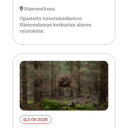
Hämeenlinna
Opastettu tutustumiskierros
Hämeenlinnan keskustan alueen
veistoksiin.
Lue lisää tapahtumasta Veistoskierros
ELO 09 2026