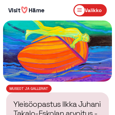
Hyppää
sisältöön
Visit
Häme
Valikko
MUSEOT JA GALLERIAT
Yleisöopastus Ilkka Juhani
Takalo-Eskolan arvoitus -