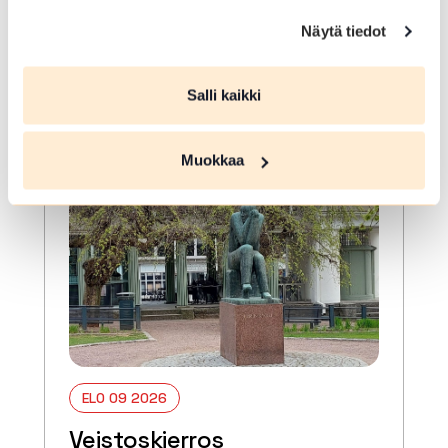
Hämeenlinna
Näytä tiedot
Opastettu tutustumiskierros
Hämeenlinnan keskustan alueen
veistoksiin.
Salli kaikki
Lue lisää tapahtumasta Veistoskierros
Muokkaa
ELO 09 2026
Veistoskierros