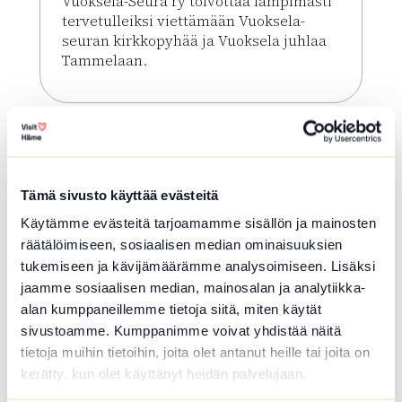
Vuoksela-Seura ry toivottaa lämpimästi
tervetulleiksi viettämään Vuoksela-
seuran kirkkopyhää ja Vuoksela juhlaa
Tammelaan.
Lue lisää tapahtumasta Vuoksela juhla
Tämä sivusto käyttää evästeitä
Käytämme evästeitä tarjoamamme sisällön ja mainosten
räätälöimiseen, sosiaalisen median ominaisuuksien
tukemiseen ja kävijämäärämme analysoimiseen. Lisäksi
jaamme sosiaalisen median, mainosalan ja analytiikka-
alan kumppaneillemme tietoja siitä, miten käytät
sivustoamme. Kumppanimme voivat yhdistää näitä
ELO 09 2026
tietoja muihin tietoihin, joita olet antanut heille tai joita on
Veistoskierros
kerätty, kun olet käyttänyt heidän palvelujaan.