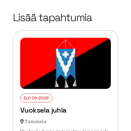
+
Lisää tapahtumia
−
ELO 09 2026
Vuoksela juhla
Tammela