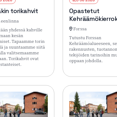
kin torikahvit
Opastetut
Kehräämökierro
eenlinna
Forssa
ään yhdessä kahville
amaan kesän
Tutustu Forssan
miset. Tapaamme torin
Kehräämöalueeseen, s
lä ja suuntaamme siitä
rakennusten, tuotannon
alla valitsemaamme
tekijöiden tarinoihin m
aan. Torikahvit ovat
oppaan johdolla.
tanteiset.
Lue lisää tapahtumasta
sää tapahtumasta Pysäkin torikahvit