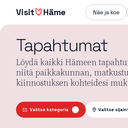
Hyppää
Visit
Häme
sisältöön
Näe ja koe
Tapahtumat
Löydä kaikki Hämeen tapahtum
niitä paikkakunnan, matkust
kiinnostuksen kohteidesi muk
Valitse kategoria
Valitse sijain