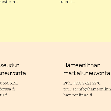
kesterin…
tuonut…
 tuotteesta Janakkalan Barokki
Lue lisää tuotteesta Janakk
lokuvafestivaalit
 seudun
Hämeenlinnan
uneuvonta
matkailuneuvonta
0 596 5161
Puh. +358 3 621 3370.
orssa.fi
tourist.info@hameenlinna
tu.fi
hameenlinna.fi