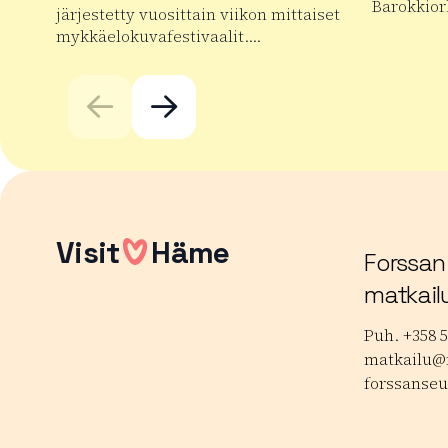
Barokkior
järjestetty vuosittain viikon mittaiset
mykkäelokuvafestivaalit….
Lue lisää
Lue lisää tuotteesta Forssan kansainväliset mykkäe
Visit
Häme
Forssan
matkail
Puh. +358 5
matkailu@f
forssanseu