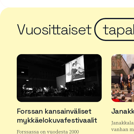
Vuosittaiset
tapa
Forssan kansainväliset
Janakk
mykkäelokuvafestivaalit
Janakkala
vanhan mu
Forssassa on vuodesta 2000