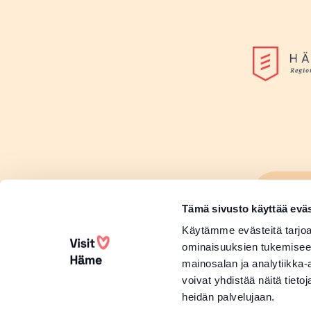
Lisä
Sivu
Tämä sivusto käyttää eväs
Lisä
Käytämme evästeitä tarjoa
ominaisuuksien tukemisee
mainosalan ja analytiikka
voivat yhdistää näitä tietoja
heidän palvelujaan.
Copyright 2026 Visit Häme