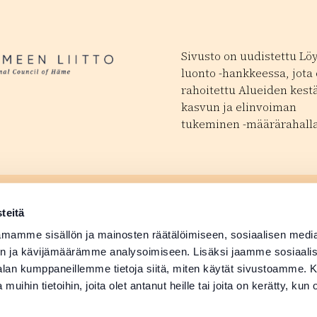
Sivusto on uudistettu Lö
luonto -hankkeessa, jota
rahoitettu Alueiden kest
kasvun ja elinvoiman
tukeminen -määrärahalla
ä tapahtuma
Matkailutoimijoill
 avautuu uudessa ikkunassa
teitä
ä tuotetiedot
Medialle
mamme sisällön ja mainosten räätälöimiseen, sosiaalisen medi
n ja kävijämäärämme analysoimiseen. Lisäksi jaamme sosiaali
-alan kumppaneillemme tietoja siitä, miten käytät sivustoamme
 muihin tietoihin, joita olet antanut heille tai joita on kerätty, kun 
Suomi
English
Deutsch
Svenska
日本語
Русский