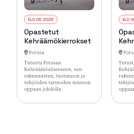
ELO 06 2026
ELO 
Opastetut
Opa
Kehräämökierrokset
Kehr
Forssa
Fors
Tutustu Forssan
Tutust
Kehräämöalueeseen, sen
Kehrä
rakennusten, tuotannon ja
rakenn
tekijöiden tarinoihin museon
tekijö
oppaan johdolla.
oppaan
Lue lisää tapahtumasta Opastetut Kehräämökie
Lue li