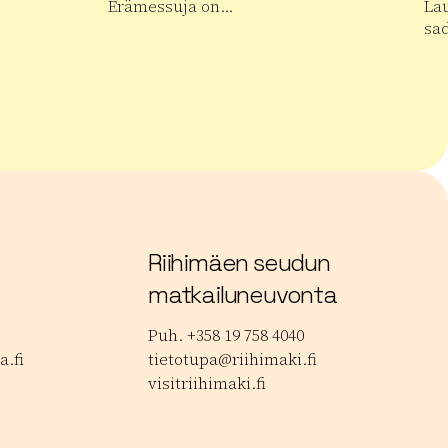
Erämessuja on…
La
sa
alan Musiikkipäivät
Lue lisää tuotteesta Kansainväliset Erämess
Lue
Riihimäen seudun
matkailuneuvonta
Puh. +358 19 758 4040
.fi
tietotupa@riihimaki.fi
visitriihimaki.fi