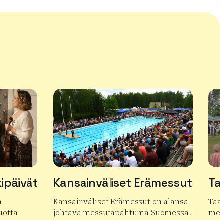
ipäivät
Kansainväliset Erämessut
Ta
n
Kansainväliset Erämessut on alansa
Taa
vuotta
johtava messutapahtuma Suomessa.
me