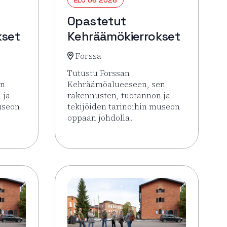
Opastetut
kset
Kehräämökierrokset
Forssa
Tutustu Forssan
en
Kehräämöalueeseen, sen
 ja
rakennusten, tuotannon ja
useon
tekijöiden tarinoihin museon
oppaan johdolla.
 Opastetut Kehräämökierrokset
Lue lisää tapahtumasta Opastetut Kehrä