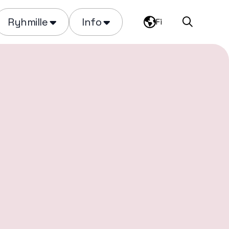
Ryhmille
Info
Fi
Haku