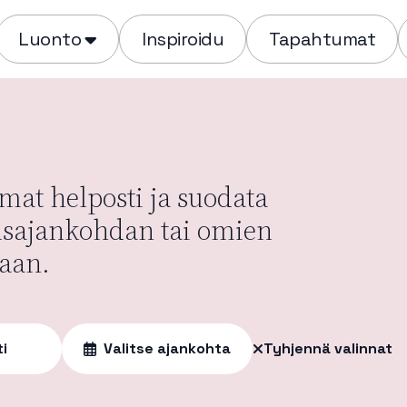
Luonto
Inspiroidu
Tapahtumat
at helposti ja suodata
usajankohdan tai omien
aan.
ti
Valitse ajankohta
Tyhjennä valinnat