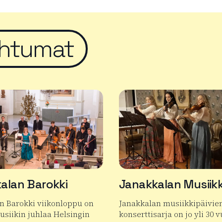
htumat
alan Barokki
Janakkalan Musiikk
n Barokki viikonloppu on
Janakkalan musiikkipäivie
siikin juhlaa Helsingin
konserttisarja on jo yli 30 