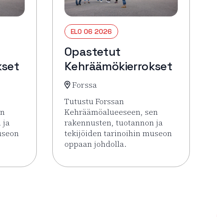
ELO 06 2026
Opastetut
kset
Kehräämökierrokset
Forssa
Tutustu Forssan
en
Kehräämöalueeseen, sen
 ja
rakennusten, tuotannon ja
useon
tekijöiden tarinoihin museon
oppaan johdolla.
 Opastetut Kehräämökierrokset
Lue lisää tapahtumasta Opastetut Kehrä