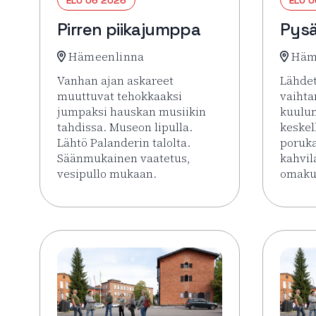
Pirren piikajumppa
Pysä
Hämeenlinna
Häm
Vanhan ajan askareet
Lähdet
muuttuvat tehokkaaksi
vaiht
jumpaksi hauskan musiikin
kuulu
tahdissa. Museon lipulla.
keskel
Lähtö Palanderin talolta.
poruk
Säänmukainen vaatetus,
kahvil
vesipullo mukaan.
omakus
Lue lisää tapahtumasta Pirren piikajumppa
Lue li