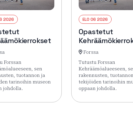
06 2026
ELO 06 2026
stetut
Opastetut
äämökierrokset
Kehräämökierro
sa
Forssa
u Forssan
Tutustu Forssan
ämöalueeseen, sen
Kehräämöalueeseen, s
usten, tuotannon ja
rakennusten, tuotannon
iden tarinoihin museon
tekijöiden tarinoihin m
 johdolla.
oppaan johdolla.
rrokset
sää tapahtumasta Opastetut Kehräämökierrokset
Lue lisää tapahtumasta