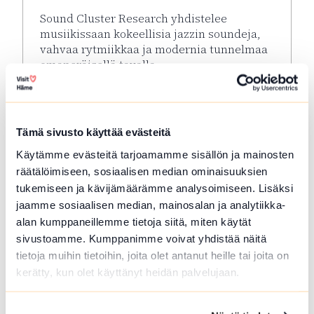
Sound Cluster Research yhdistelee
musiikissaan kokeellisia jazzin soundeja,
vahvaa rytmiikkaa ja modernia tunnelmaa
omaperäisellä tavalla.
Lue lisää tapahtumasta Korttelikeikat: Sound Clust
Tämä sivusto käyttää evästeitä
Käytämme evästeitä tarjoamamme sisällön ja mainosten
räätälöimiseen, sosiaalisen median ominaisuuksien
tukemiseen ja kävijämäärämme analysoimiseen. Lisäksi
jaamme sosiaalisen median, mainosalan ja analytiikka-
alan kumppaneillemme tietoja siitä, miten käytät
sivustoamme. Kumppanimme voivat yhdistää näitä
tietoja muihin tietoihin, joita olet antanut heille tai joita on
kerätty, kun olet käyttänyt heidän palvelujaan.
ELO 06 2026