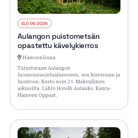
ELO 06 2026
Aulangon puistometsän
opastettu kävelykierros
Hämeenlinna
Tutustutaan Aulangon
luonnonsuojelualueeseen, sen historiaan ja
luontoon. Kesto noin 2 t. Maksullinen
aikuisilta. Lähtö Hotelli Aulanko. Kanta-
Hämeen Oppaat.
Lue lisää tapahtumasta Aulangon puistometsän opa