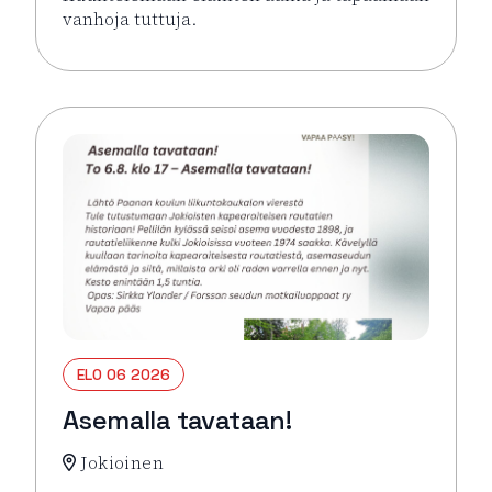
vanhoja tuttuja.
Lue lisää tapahtumasta Kesäkirppis Hämeen Härkäti
ELO 06 2026
Asemalla tavataan!
Jokioinen