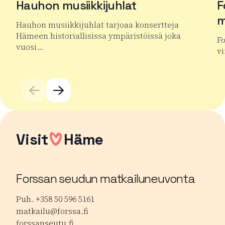
Hauhon musiikkijuhlat
F
m
Hauhon musiikkijuhlat tarjoaa konsertteja
Hämeen historiallisissa ympäristöissä joka
Fo
vuosi…
vi
Lue lisää tuotteesta Hauhon musiikkijuhlat
Lu
Visit
Häme
Forssan seudun matkailuneuvonta
Puh. +358 50 596 5161
matkailu@forssa.fi
forssanseutu.fi