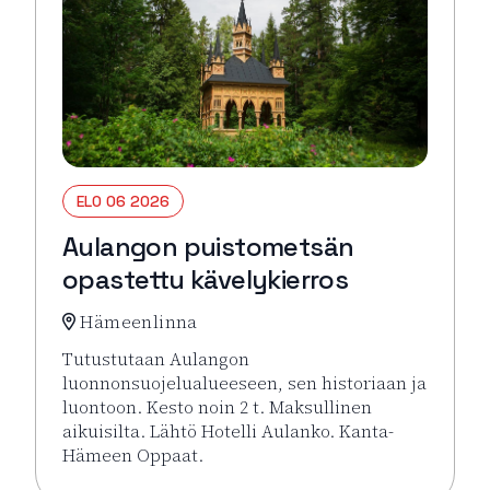
ELO 06 2026
Aulangon puistometsän
opastettu kävelykierros
Hämeenlinna
Tutustutaan Aulangon
luonnonsuojelualueeseen, sen historiaan ja
luontoon. Kesto noin 2 t. Maksullinen
aikuisilta. Lähtö Hotelli Aulanko. Kanta-
Hämeen Oppaat.