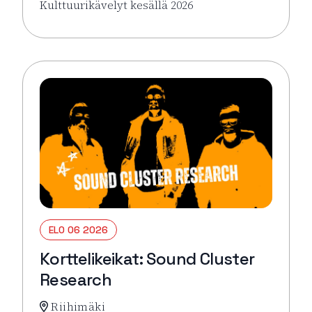
Kulttuurikävelyt kesällä 2026
Lue lisää tapahtumasta Asemalla tavataan!
ELO 06 2026
Korttelikeikat: Sound Cluster
Research
Riihimäki