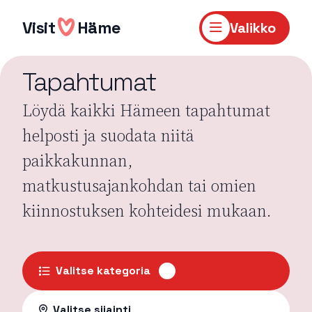
Hyppää
sisältöön
Visit
Häme
Valikko
Tapahtumat
Löydä kaikki Hämeen tapahtumat
helposti ja suodata niitä
paikkakunnan,
matkustusajankohdan tai omien
kiinnostuksen kohteidesi mukaan.
Valitse kategoria
Valitse sijainti