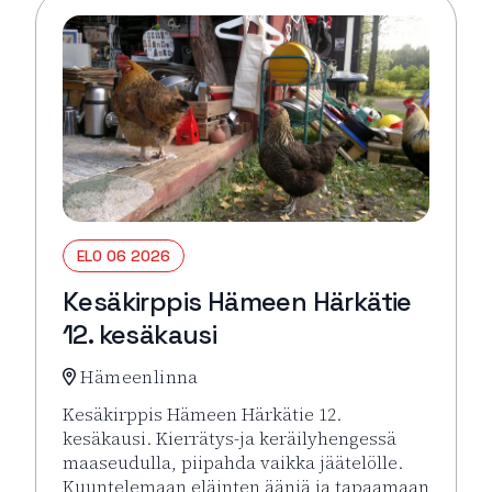
ELO 06 2026
Kesäkirppis Hämeen Härkätie
12. kesäkausi
Hämeenlinna
Kesäkirppis Hämeen Härkätie 12.
kesäkausi. Kierrätys-ja keräilyhengessä
maaseudulla, piipahda vaikka jäätelölle.
Kuuntelemaan eläinten ääniä ja tapaamaan