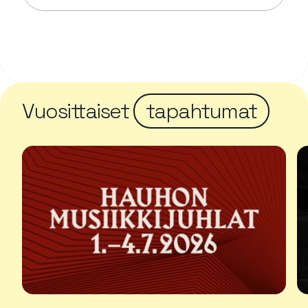
Lue lisää tapahtumasta Aulangon puistometsän opa
Vuosittaiset
tapahtumat