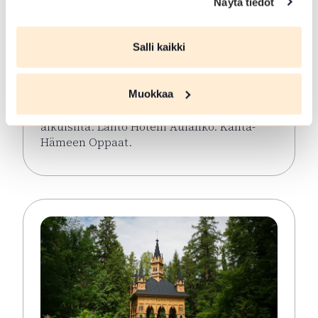
Näytä tiedot
Aulangon puistometsän
opastettu kävelykierros
Salli kaikki
Hämeenlinna
Tutustutaan Aulangon
Muokkaa
luonnonsuojelualueeseen, sen historiaan ja
luontoon. Kesto noin 2 t. Maksullinen
aikuisilta. Lähtö Hotelli Aulanko. Kanta-
Hämeen Oppaat.
Lue lisää tapahtumasta Aulangon puistometsän opa