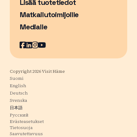
Lisää tuotetiedot
Matkailutoimijoille
Medialle
Facebook
Sivu avautuu uudessa ikkunassa
LinkedIn
Sivu avautuu uudessa ikkunassa
Instagram
Sivu avautuu uudessa ikkunass
YouTube
Sivu avautuu uudessa ikkuna
Copyright 2026 Visit Häme
Suomi
English
Deutsch
Svenska
日本語
Русский
Evästeasetukset
Tietosuoja
Saavutettavuus