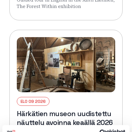
The Forest Within exhibition
Lue lisää tapahtumasta Guided tour in English: Antti 
ELO 09 2026
Härkätien museon uudistettu
näyttely avoinna keaällä 2026