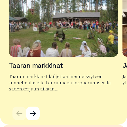
Taaran markkinat
J
Taaran markkinat kuljettaa menneisyyteen
Ja
tunnelmallisella Laurinmäen torpparimuseolla
yl
sadonkorjuun aikaan….
Lu
Lue lisää tuotteesta Taaran markkinat