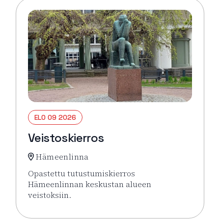
ELO 09 2026
Veistoskierros
Hämeenlinna
Opastettu tutustumiskierros
Hämeenlinnan keskustan alueen
veistoksiin.
Lue lisää tapahtumasta Veistoskierros