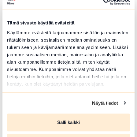
Hämeenlinna
Härkätien museon uudistettu näyttely on
avoinna heinä-elokuussa
Tämä sivusto käyttää evästeitä
Lue lisää tapahtumasta Härkätien museon uudistett
Käytämme evästeitä tarjoamamme sisällön ja mainosten
räätälöimiseen, sosiaalisen median ominaisuuksien
tukemiseen ja kävijämäärämme analysoimiseen. Lisäksi
jaamme sosiaalisen median, mainosalan ja analytiikka-
alan kumppaneillemme tietoja siitä, miten käytät
sivustoamme. Kumppanimme voivat yhdistää näitä
tietoja muihin tietoihin, joita olet antanut heille tai joita on
kerätty, kun olet käyttänyt heidän palvelujaan.
Näytä tiedot
ELO 09 2026
Salli kaikki
Härkätien museon uudistettu