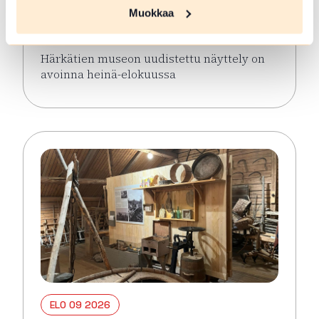
näyttely avoinna keaällä 2026
Muokkaa
Hämeenlinna
Härkätien museon uudistettu näyttely on
avoinna heinä-elokuussa
Lue lisää tapahtumasta Härkätien museon uudistett
ELO 09 2026