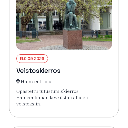
ELO 09 2026
Veistoskierros
Hämeenlinna
Opastettu tutustumiskierros
Hämeenlinnan keskustan alueen
veistoksiin.
Lue lisää tapahtumasta Veistoskierros