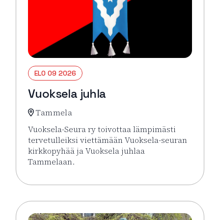
ELO 09 2026
Vuoksela juhla
Tammela
Vuoksela-Seura ry toivottaa lämpimästi
tervetulleiksi viettämään Vuoksela-seuran
kirkkopyhää ja Vuoksela juhlaa
Tammelaan.
Lue lisää tapahtumasta Vuoksela juhla