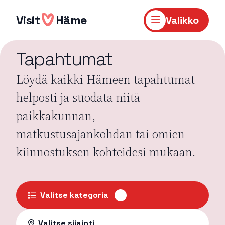
Hyppää
sisältöön
Visit
Häme
Valikko
Tapahtumat
Löydä kaikki Hämeen tapahtumat
helposti ja suodata niitä
paikkakunnan,
matkustusajankohdan tai omien
kiinnostuksen kohteidesi mukaan.
Valitse kategoria
Valitse sijainti