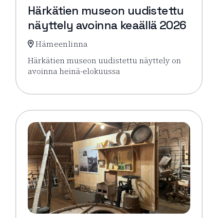
Härkätien museon uudistettu
näyttely avoinna keaällä 2026
Hämeenlinna
Härkätien museon uudistettu näyttely on
avoinna heinä-elokuussa
Lue lisää tapahtumasta Härkätien museon uudistett