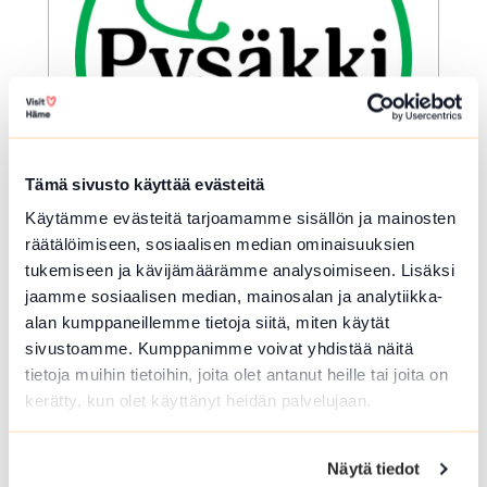
Tämä sivusto käyttää evästeitä
ELO 06 2026
Käytämme evästeitä tarjoamamme sisällön ja mainosten
Pysäkin torikahvit
räätälöimiseen, sosiaalisen median ominaisuuksien
tukemiseen ja kävijämäärämme analysoimiseen. Lisäksi
Hämeenlinna
jaamme sosiaalisen median, mainosalan ja analytiikka-
Lähdetään yhdessä kahville vaihtamaan
alan kumppaneillemme tietoja siitä, miten käytät
kesän kuulumiset. Tapaamme torin
sivustoamme. Kumppanimme voivat yhdistää näitä
keskellä ja suuntaamme siitä porukalla
tietoja muihin tietoihin, joita olet antanut heille tai joita on
valitsemaamme kahvilaan. Torikahvit
kerätty, kun olet käyttänyt heidän palvelujaan.
ovat omakustanteiset.
Lue lisää tapahtumasta Pysäkin torikahvit
Näytä tiedot