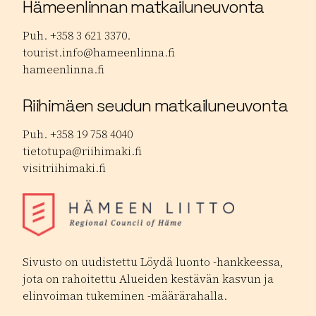
Hämeenlinnan matkailuneuvonta
Puh. +358 3 621 3370.
tourist.info@hameenlinna.fi
hameenlinna.fi
Riihimäen seudun matkailuneuvonta
Puh. +358 19 758 4040
tietotupa@riihimaki.fi
visitriihimaki.fi
Sivusto on uudistettu Löydä luonto -hankkeessa,
jota on rahoitettu Alueiden kestävän kasvun ja
elinvoiman tukeminen -määrärahalla.