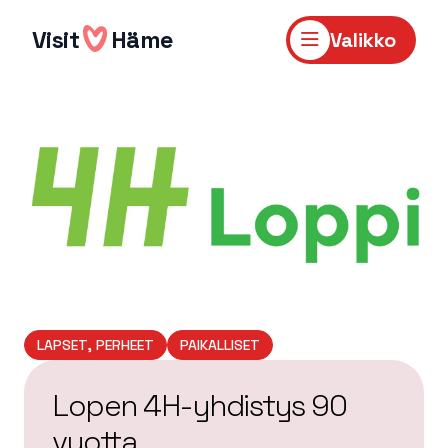
Hyppää
sisältöön
Visit
Häme
Valikko
LAPSET, PERHEET
PAIKALLISET
Lopen 4H-yhdistys 90
vuotta