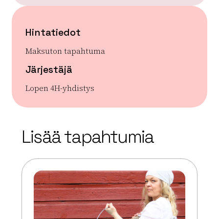
Hintatiedot
Maksuton tapahtuma
Järjestäjä
Lopen 4H-yhdistys
| ©
Leaflet
OpenStreetMap
+
Lisää tapahtumia
−