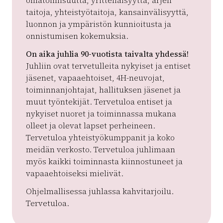
omatoimisuutta, yritteliäisyyttä, arjen
taitoja, yhteistyötaitoja, kansainvälisyyttä,
luonnon ja ympäristön kunnioitusta ja
onnistumisen kokemuksia.
On aika juhlia 90-vuotista taivalta yhdessä!
Juhliin ovat tervetulleita nykyiset ja entiset
jäsenet, vapaaehtoiset, 4H-neuvojat,
toiminnanjohtajat, hallituksen jäsenet ja
muut työntekijät. Tervetuloa entiset ja
nykyiset nuoret ja toiminnassa mukana
olleet ja olevat lapset perheineen.
Tervetuloa yhteistyökumppanit ja koko
meidän verkosto. Tervetuloa juhlimaan
myös kaikki toiminnasta kiinnostuneet ja
vapaaehtoiseksi mielivät.
Ohjelmallisessa juhlassa kahvitarjoilu.
Tervetuloa.