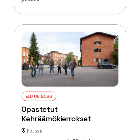
Lue lisää tapahtumasta Opastetut Kehräämökierr
ELO 06 2026
Opastetut
Kehräämökierrokset
Forssa