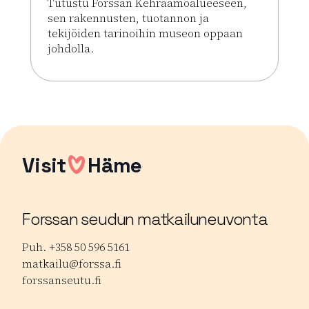
Tutustu Forssan Kehräämöalueeseen,
sen rakennusten, tuotannon ja
tekijöiden tarinoihin museon oppaan
johdolla.
Lue lisää tapahtumasta Opastetut Kehräämökierr
Visit
Häme
Forssan seudun matkailuneuvonta
Puh. +358 50 596 5161
matkailu@forssa.fi
forssanseutu.fi