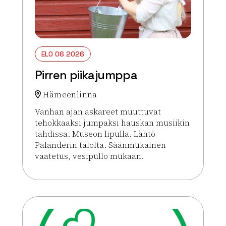
ELO 06 2026
Pirren piikajumppa
Hämeenlinna
Vanhan ajan askareet muuttuvat
tehokkaaksi jumpaksi hauskan musiikin
tahdissa. Museon lipulla. Lähtö
Palanderin talolta. Säänmukainen
vaatetus, vesipullo mukaan.
Lue lisää tapahtumasta Pirren piikajumppa