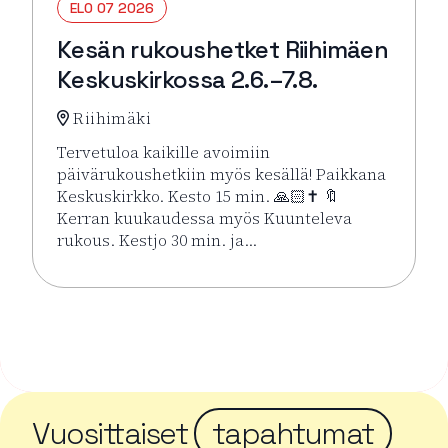
ELO 07 2026
Kesän rukoushetket Riihimäen
Keskuskirkossa 2.6.–7.8.
Riihimäki
Tervetuloa kaikille avoimiin
päivärukoushetkiin myös kesällä! Paikkana
Keskuskirkko. Kesto 15 min. 🙏🏻✝️ 🔖
Kerran kuukaudessa myös Kuunteleva
rukous. Kestjo 30 min. ja…
Lue lisää tapahtumasta Kesän rukoushetket Riihimä
Vuosittaiset
tapahtumat