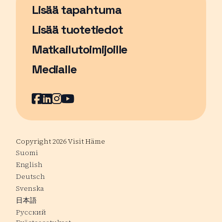
Lisää tapahtuma
Sivu avautuu uudessa ikkunassa
Lisää tuotetiedot
Matkailutoimijoille
Medialle
Facebook
Sivu avautuu uudessa ikkunassa
LinkedIn
Sivu avautuu uudessa ikkunassa
Instagram
Sivu avautuu uudessa ikkunass
YouTube
Sivu avautuu uudessa ikkuna
Copyright 2026 Visit Häme
Suomi
English
Deutsch
Svenska
日本語
Русский