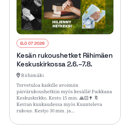
ELO 07 2026
Kesän rukoushetket Riihimäen
Keskuskirkossa 2.6.–7.8.
Riihimäki
Tervetuloa kaikille avoimiin
päivärukoushetkiin myös kesällä! Paikkana
Keskuskirkko. Kesto 15 min. 🙏🏻✝️ 🔖
Kerran kuukaudessa myös Kuunteleva
rukous. Kestjo 30 min. ja…
Lue lisää tapahtumasta Kesän rukoushetket Riihimä