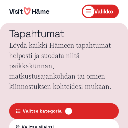
Hyppää
sisältöön
Visit
Häme
Valikko
Tapahtumat
Löydä kaikki Hämeen tapahtumat
helposti ja suodata niitä
paikkakunnan,
matkustusajankohdan tai omien
kiinnostuksen kohteidesi mukaan.
Valitse kategoria
Valitse sijainti