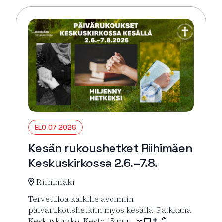
ELO 07 2026
Kesän rukoushetket Riihimäen
Keskuskirkossa 2.6.–7.8.
Riihimäki
Tervetuloa kaikille avoimiin
päivärukoushetkiin myös kesällä! Paikkana
Keskuskirkko. Kesto 15 min. 🙏🏻✝️ 🔖