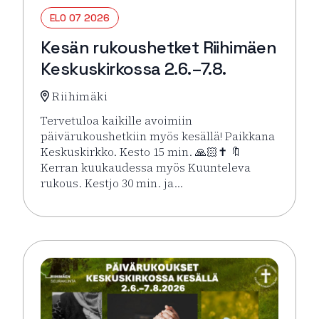
ELO 07 2026
Kesän rukoushetket Riihimäen
Keskuskirkossa 2.6.–7.8.
Riihimäki
Tervetuloa kaikille avoimiin
päivärukoushetkiin myös kesällä! Paikkana
Keskuskirkko. Kesto 15 min. 🙏🏻✝️ 🔖
Kerran kuukaudessa myös Kuunteleva
rukous. Kestjo 30 min. ja…
Lue lisää tapahtumasta Kesän rukoushetket Riihimä