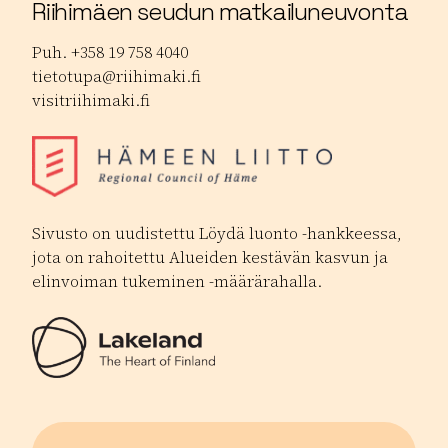
Riihimäen seudun matkailuneuvonta
Puh. +358 19 758 4040
tietotupa@riihimaki.fi
visitriihimaki.fi
Sivusto on uudistettu Löydä luonto -hankkeessa,
jota on rahoitettu Alueiden kestävän kasvun ja
elinvoiman tukeminen -määrärahalla.