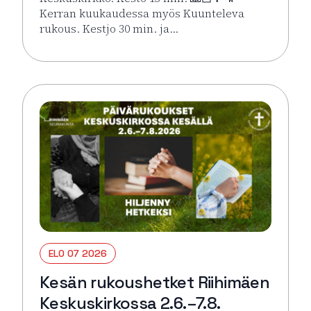
Kerran kuukaudessa myös Kuunteleva
rukous. Kestjo 30 min. ja…
Lue lisää tapahtumasta Kesän rukoushetket Riihimä
ELO 07 2026
Kesän rukoushetket Riihimäen
Keskuskirkossa 2.6.–7.8.