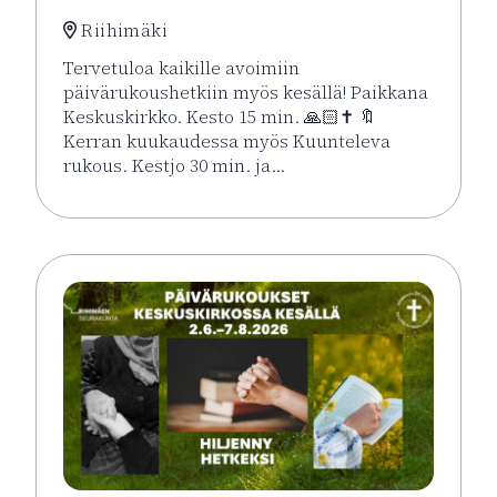
Riihimäki
Tervetuloa kaikille avoimiin
päivärukoushetkiin myös kesällä! Paikkana
Keskuskirkko. Kesto 15 min. 🙏🏻✝️ 🔖
Kerran kuukaudessa myös Kuunteleva
rukous. Kestjo 30 min. ja…
Lue lisää tapahtumasta Kesän rukoushetket Riihimä