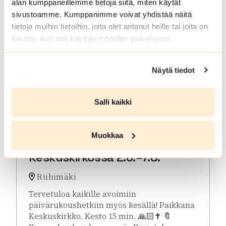
alan kumppaneillemme tietoja siitä, miten käytät
sivustoamme. Kumppanimme voivat yhdistää näitä
tietoja muihin tietoihin, joita olet antanut heille tai joita on
kerätty, kun olet käyttänyt heidän palvelujaan.
Näytä tiedot
Salli kaikki
ELO 07 2026
Muokkaa
Kesän rukoushetket Riihimäen
Keskuskirkossa 2.6.–7.8.
Riihimäki
Tervetuloa kaikille avoimiin
päivärukoushetkiin myös kesällä! Paikkana
Keskuskirkko. Kesto 15 min. 🙏🏻✝️ 🔖