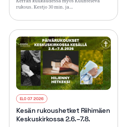
Kerran kuukaudessa myös Kuunteleva
rukous. Kestjo 30 min. ja…
Lue lisää tapahtumasta Kesän rukoushetket Riihimä
ELO 07 2026
Kesän rukoushetket Riihimäen
Keskuskirkossa 2.6.–7.8.