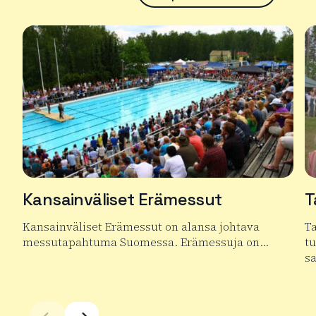
Kansainväliset Erämessut
T
Kansainväliset Erämessut on alansa johtava
T
messutapahtuma Suomessa. Erämessuja on…
t
s
Lue lisää tuotteesta Kansainväliset Erämessut
Lu