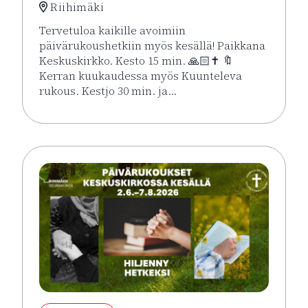
Riihimäki
Tervetuloa kaikille avoimiin
päivärukoushetkiin myös kesällä! Paikkana
Keskuskirkko. Kesto 15 min. 🙏🏻✝️ 🔖
Kerran kuukaudessa myös Kuunteleva
rukous. Kestjo 30 min. ja…
Lue lisää tapahtumasta Kesän rukoushetket Riihimä