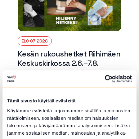
ELO 07 2026
Kesän rukoushetket Riihimäen
Keskuskirkossa 2.6.–7.8.
Riihimäki
Tervetuloa kaikille avoimiin
päivärukoushetkiin myös kesällä! Paikkana
Keskuskirkko. Kesto 15 min. 🙏🏻✝️ 🔖
Tämä sivusto käyttää evästeitä
Kerran kuukaudessa myös Kuunteleva
Käytämme evästeitä tarjoamamme sisällön ja mainosten
rukous. Kestjo 30 min. ja…
räätälöimiseen, sosiaalisen median ominaisuuksien
Lue lisää tapahtumasta Kesän rukoushetket Riihimä
tukemiseen ja kävijämäärämme analysoimiseen. Lisäksi
jaamme sosiaalisen median, mainosalan ja analytiikka-