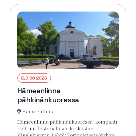
ELO 08 2026
Hämeenlinna
pähkinänkuoressa
Hämeenlinna
Hämeenlinna pähkinänkuoressa -kompakti
kulttuurihistoriallisen keskustan
kävelykierros. Lähtö: Toripuistosta kirkon