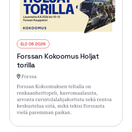
ELO 08 2026
Forssan Kokoomus Holjat
torilla
Forssa
Forssan Kokoomuksen teltalla on
renkaanheittopeli, kasvomaalausta,
arvonta ravintolalahjakortista sekä rentoa
keskustelua siitä, mikä tekisi Forssasta
vielä paremman paikan.
Lue lisää tapahtumasta Forssan Kokoomus Holjat tor