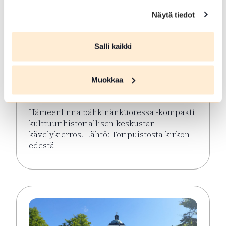
Näytä tiedot
ELO 08 2026
Salli kaikki
Hämeenlinna
pähkinänkuoressa
Muokkaa
Hämeenlinna
Hämeenlinna pähkinänkuoressa -kompakti
kulttuurihistoriallisen keskustan
kävelykierros. Lähtö: Toripuistosta kirkon
edestä
Lue lisää tapahtumasta Hämeenlinna pähkinänkuor