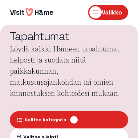
Hyppää
sisältöön
Visit
Häme
Valikko
Tapahtumat
Löydä kaikki Hämeen tapahtumat
helposti ja suodata niitä
paikkakunnan,
matkustusajankohdan tai omien
kiinnostuksen kohteidesi mukaan.
Valitse kategoria
Valitse sijainti