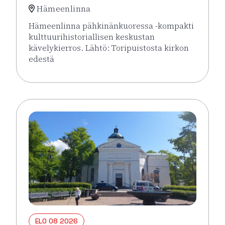
Hämeenlinna
Hämeenlinna pähkinänkuoressa -kompakti
kulttuurihistoriallisen keskustan
kävelykierros. Lähtö: Toripuistosta kirkon
edestä
Lue lisää tapahtumasta Hämeenlinna pähkinänkuor
ELO 08 2026