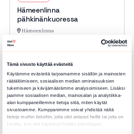
Hämeenlinna
pähkinänkuoressa
Hämeenlinna
Hämeenlinna pähkinänkuoressa -kompakti
kulttuurihistoriallisen keskustan
kävelykierros. Lähtö: Toripuistosta kirkon
edestä
Tämä sivusto käyttää evästeitä
Lue lisää tapahtumasta Hämeenlinna pähkinänkuor
Käytämme evästeitä tarjoamamme sisällön ja mainosten
räätälöimiseen, sosiaalisen median ominaisuuksien
tukemiseen ja kävijämäärämme analysoimiseen. Lisäksi
jaamme sosiaalisen median, mainosalan ja analytiikka-
alan kumppaneillemme tietoja siitä, miten käytät
sivustoamme. Kumppanimme voivat yhdistää näitä
tietoja muihin tietoihin, joita olet antanut heille tai joita on
kerätty, kun olet käyttänyt heidän palvelujaan.