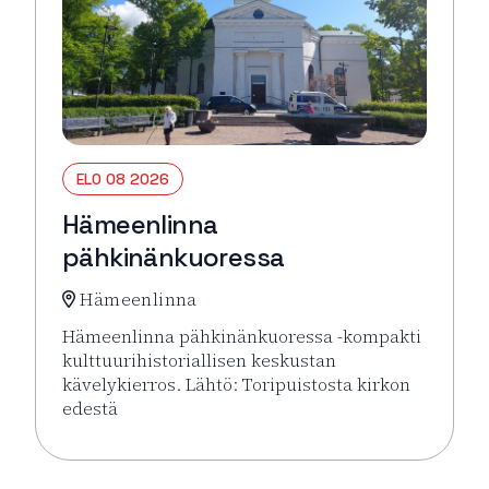
ELO 08 2026
Hämeenlinna
pähkinänkuoressa
Hämeenlinna
Hämeenlinna pähkinänkuoressa -kompakti
kulttuurihistoriallisen keskustan
kävelykierros. Lähtö: Toripuistosta kirkon
edestä
Lue lisää tapahtumasta Hämeenlinna pähkinänkuor