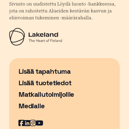
Sivusto on uudistettu Löydä luonto -hankkeessa,
jota on rahoitettu Alueiden kestävän kasvun ja
elinvoiman tukeminen -määrärahalla.
Lisää tapahtuma
Sivu avautuu uudessa ikkunassa
Lisää tuotetiedot
Matkailutoimijoille
Medialle
Facebook
Sivu avautuu uudessa ikkunassa
LinkedIn
Sivu avautuu uudessa ikkunassa
Instagram
Sivu avautuu uudessa ikkunass
YouTube
Sivu avautuu uudessa ikkuna