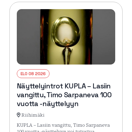
ELO 08 2026
Näyttelyintrot KUPLA – Lasiin
vangittu, Timo Sarpaneva 100
vuotta -näyttelyyn
Riihimäki
KUPLA – Lasiin vangittu, Timo Sarpaneva
100 vuotta -näyttelyyn voi tutustua