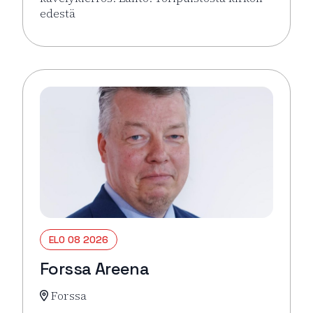
edestä
Lue lisää tapahtumasta Hämeenlinna pähkinänkuor
ELO 08 2026
Forssa Areena
Forssa