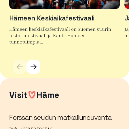
Hämeen Keskiaikafestivaali
J
Hämeen keskiaikafestivaali on Suomen suurin
J
historiafestivaali ja Kanta-Hämeen
mu
tunnetuimpia…
Lu
Lue lisää tuotteesta Hämeen Keskiaikafestivaali
Visit
Häme
Forssan seudun matkailuneuvonta