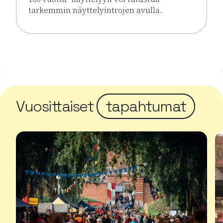
tarkemmin näyttelyintrojen avulla.
Lue lisää tapahtumasta Näyttelyintrot KUPLA – Lasi
Vuosittaiset
tapahtumat