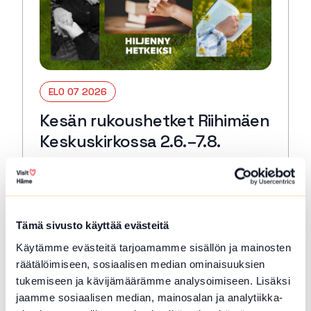
ELO 07 2026
Kesän rukoushetket Riihimäen
Keskuskirkossa 2.6.–7.8.
Riihimäki
Tervetuloa kaikille avoimiin
päivärukoushetkiin myös kesällä! Paikkana
Keskuskirkko. Kesto 15 min. 🙏🏻✝️ 🔖
Tämä sivusto käyttää evästeitä
Kerran kuukaudessa myös Kuunteleva
Käytämme evästeitä tarjoamamme sisällön ja mainosten
rukous. Kestjo 30 min. ja…
räätälöimiseen, sosiaalisen median ominaisuuksien
Lue lisää tapahtumasta Kesän rukoushetket Riihimä
tukemiseen ja kävijämäärämme analysoimiseen. Lisäksi
jaamme sosiaalisen median, mainosalan ja analytiikka-