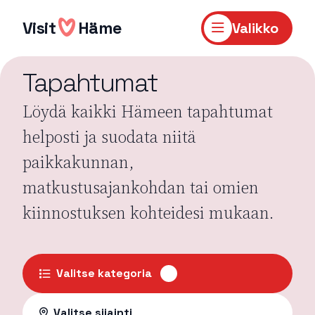
Hyppää
sisältöön
Visit
Häme
Valikko
Tapahtumat
Löydä kaikki Hämeen tapahtumat
helposti ja suodata niitä
paikkakunnan,
matkustusajankohdan tai omien
kiinnostuksen kohteidesi mukaan.
Valitse kategoria
Valitse sijainti