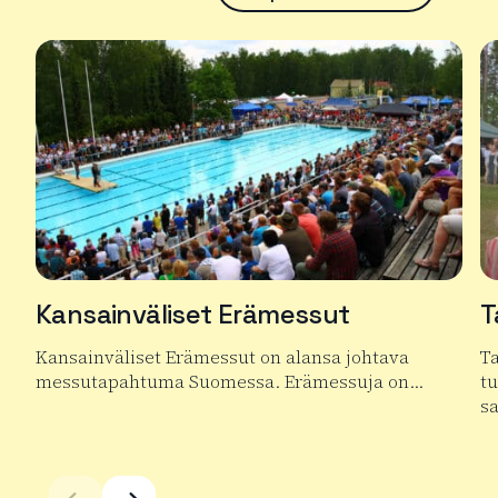
Kansainväliset Erämessut
T
Kansainväliset Erämessut on alansa johtava
T
messutapahtuma Suomessa. Erämessuja on…
t
s
Lue lisää tuotteesta Kansainväliset Erämessut
Lu