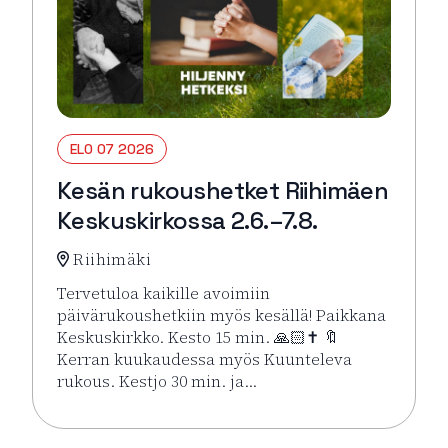
ELO 07 2026
Kesän rukoushetket Riihimäen
Keskuskirkossa 2.6.–7.8.
Riihimäki
Tervetuloa kaikille avoimiin
päivärukoushetkiin myös kesällä! Paikkana
Keskuskirkko. Kesto 15 min. 🙏🏻✝️ 🔖
Kerran kuukaudessa myös Kuunteleva
rukous. Kestjo 30 min. ja…
Lue lisää tapahtumasta Kesän rukoushetket Riihimä