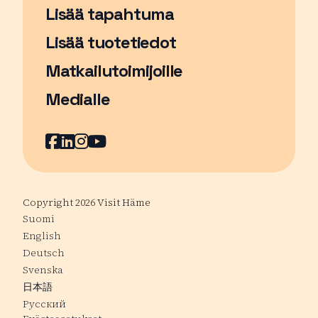
Lisää tapahtuma
Sivu avautuu uudessa ikkunassa
Lisää tuotetiedot
Matkailutoimijoille
Medialle
Facebook
Sivu avautuu uudessa ikkunassa
LinkedIn
Sivu avautuu uudessa ikkunassa
Instagram
Sivu avautuu uudessa ikkunass
YouTube
Sivu avautuu uudessa ikkuna
Copyright 2026 Visit Häme
Suomi
English
Deutsch
Svenska
日本語
Русский