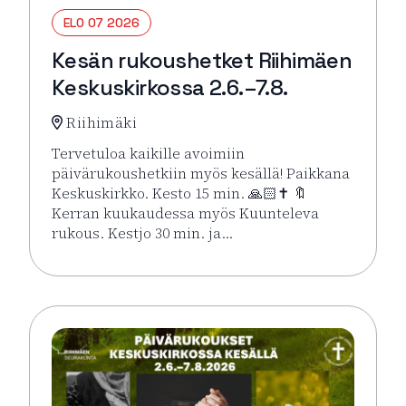
ELO 07 2026
Kesän rukoushetket Riihimäen
Keskuskirkossa 2.6.–7.8.
Riihimäki
Tervetuloa kaikille avoimiin
päivärukoushetkiin myös kesällä! Paikkana
Keskuskirkko. Kesto 15 min. 🙏🏻✝️ 🔖
Kerran kuukaudessa myös Kuunteleva
rukous. Kestjo 30 min. ja…
Lue lisää tapahtumasta Kesän rukoushetket Riihimä