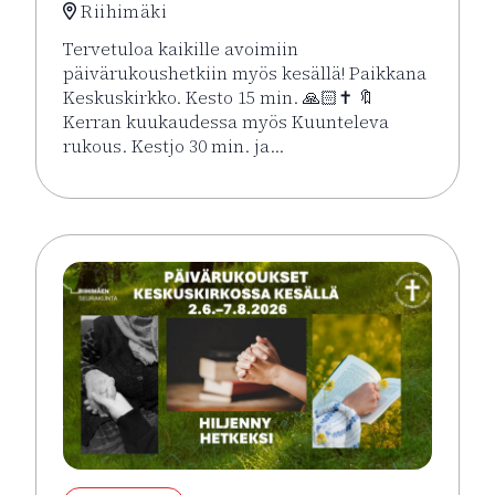
Riihimäki
Tervetuloa kaikille avoimiin
päivärukoushetkiin myös kesällä! Paikkana
Keskuskirkko. Kesto 15 min. 🙏🏻✝️ 🔖
Kerran kuukaudessa myös Kuunteleva
rukous. Kestjo 30 min. ja…
Lue lisää tapahtumasta Kesän rukoushetket Riihimä