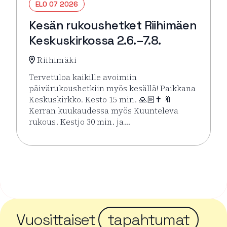
ELO 07 2026
Kesän rukoushetket Riihimäen
Keskuskirkossa 2.6.–7.8.
Riihimäki
Tervetuloa kaikille avoimiin
päivärukoushetkiin myös kesällä! Paikkana
Keskuskirkko. Kesto 15 min. 🙏🏻✝️ 🔖
Kerran kuukaudessa myös Kuunteleva
rukous. Kestjo 30 min. ja…
Lue lisää tapahtumasta Kesän rukoushetket Riihimä
Vuosittaiset
tapahtumat