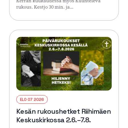
Kerran kuukaudessa myös Kuunteleva
rukous. Kestjo 30 min. ja…
Lue lisää tapahtumasta Kesän rukoushetket Riihimä
ELO 07 2026
Kesän rukoushetket Riihimäen
Keskuskirkossa 2.6.–7.8.