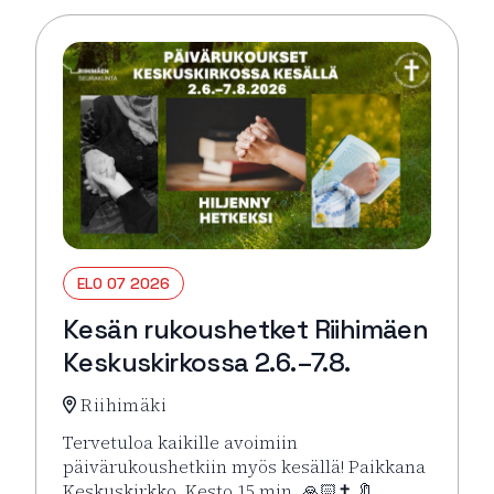
ELO 07 2026
Kesän rukoushetket Riihimäen
Keskuskirkossa 2.6.–7.8.
Riihimäki
Tervetuloa kaikille avoimiin
päivärukoushetkiin myös kesällä! Paikkana
Keskuskirkko. Kesto 15 min. 🙏🏻✝️ 🔖