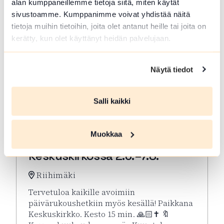
alan kumppaneillemme tietoja siitä, miten käytät
sivustoamme. Kumppanimme voivat yhdistää näitä
tietoja muihin tietoihin, joita olet antanut heille tai joita on
kerätty, kun olet käyttänyt heidän palvelujaan.
Näytä tiedot
Salli kaikki
ELO 07 2026
Muokkaa
Kesän rukoushetket Riihimäen
Keskuskirkossa 2.6.–7.8.
Riihimäki
Tervetuloa kaikille avoimiin
päivärukoushetkiin myös kesällä! Paikkana
Keskuskirkko. Kesto 15 min. 🙏🏻✝️ 🔖