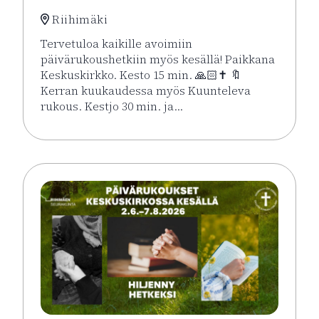
Riihimäki
Tervetuloa kaikille avoimiin
päivärukoushetkiin myös kesällä! Paikkana
Keskuskirkko. Kesto 15 min. 🙏🏻✝️ 🔖
Kerran kuukaudessa myös Kuunteleva
rukous. Kestjo 30 min. ja…
Lue lisää tapahtumasta Kesän rukoushetket Riihimä