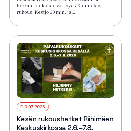
Kerran kuukaudessa myös Kuunteleva
rukous. Kestjo 30 min. ja…
Lue lisää tapahtumasta Kesän rukoushetket Riihimä
ELO 07 2026
Kesän rukoushetket Riihimäen
Keskuskirkossa 2.6.–7.8.