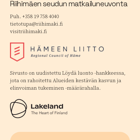
Riihimäen seudun matkailuneuvonta
Puh. +358 19 758 4040
tietotupa@riihimaki.fi
visitriihimaki.fi
Sivusto on uudistettu Löydä luonto -hankkeessa,
jota on rahoitettu Alueiden kestävän kasvun ja
elinvoiman tukeminen -määrärahalla.