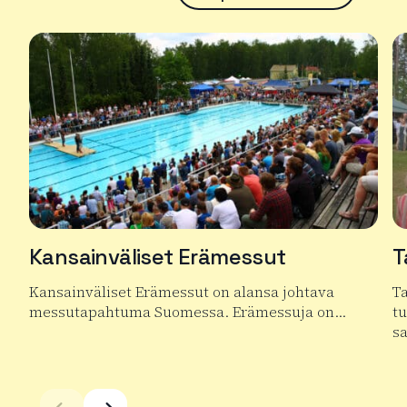
Kansainväliset Erämessut
T
Kansainväliset Erämessut on alansa johtava
T
messutapahtuma Suomessa. Erämessuja on…
t
s
Lue lisää tuotteesta Kansainväliset Erämessut
Lu