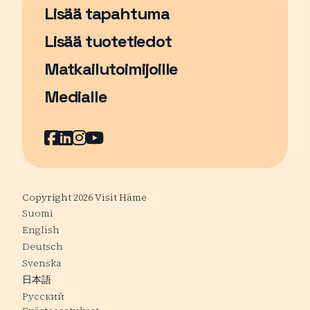
Lisää tapahtuma
Sivu avautuu uudessa ikkunassa
Lisää tuotetiedot
Matkailutoimijoille
Medialle
Facebook
Sivu avautuu uudessa ikkunassa
LinkedIn
Sivu avautuu uudessa ikkunassa
Instagram
Sivu avautuu uudessa ikkunass
YouTube
Sivu avautuu uudessa ikkuna
Copyright 2026 Visit Häme
Suomi
English
Deutsch
Svenska
日本語
Русский