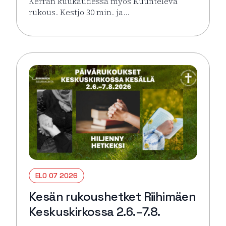
Kerran kuukaudessa myös Kuunteleva
rukous. Kestjo 30 min. ja…
Lue lisää tapahtumasta Kesän rukoushetket Riihimä
ELO 07 2026
Kesän rukoushetket Riihimäen
Keskuskirkossa 2.6.–7.8.