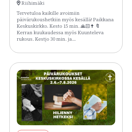
Riihimäki
Tervetuloa kaikille avoimiin
päivärukoushetkiin myös kesällä! Paikkana
Keskuskirkko. Kesto 15 min. 🙏🏻✝️ 🔖
Kerran kuukaudessa myös Kuunteleva
rukous. Kestjo 30 min. ja…
Lue lisää tapahtumasta Kesän rukoushetket Riihimä