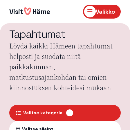
Hyppää
sisältöön
Visit
Häme
Valikko
Tapahtumat
Löydä kaikki Hämeen tapahtumat
helposti ja suodata niitä
paikkakunnan,
matkustusajankohdan tai omien
kiinnostuksen kohteidesi mukaan.
Valitse kategoria
Valitse sijainti