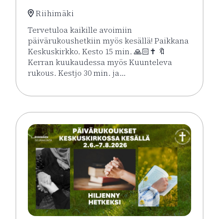
Riihimäki
Tervetuloa kaikille avoimiin
päivärukoushetkiin myös kesällä! Paikkana
Keskuskirkko. Kesto 15 min. 🙏🏻✝️ 🔖
Kerran kuukaudessa myös Kuunteleva
rukous. Kestjo 30 min. ja…
Lue lisää tapahtumasta Kesän rukoushetket Riihimä