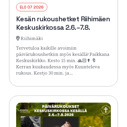
ELO 07 2026
Kesän rukoushetket Riihimäen
Keskuskirkossa 2.6.–7.8.
Riihimäki
Tervetuloa kaikille avoimiin
päivärukoushetkiin myös kesällä! Paikkana
Keskuskirkko. Kesto 15 min. 🙏🏻✝️ 🔖
Kerran kuukaudessa myös Kuunteleva
rukous. Kestjo 30 min. ja…
Lue lisää tapahtumasta Kesän rukoushetket Riihimä