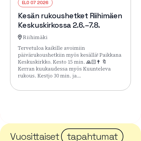
ELO 07 2026
Kesän rukoushetket Riihimäen
Keskuskirkossa 2.6.–7.8.
Riihimäki
Tervetuloa kaikille avoimiin
päivärukoushetkiin myös kesällä! Paikkana
Keskuskirkko. Kesto 15 min. 🙏🏻✝️ 🔖
Kerran kuukaudessa myös Kuunteleva
rukous. Kestjo 30 min. ja…
Lue lisää tapahtumasta Kesän rukoushetket Riihimä
Vuosittaiset
tapahtumat