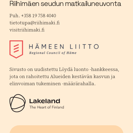
Riihimäen seudun matkailuneuvonta
Puh. +358 19 758 4040
tietotupa@riihimaki.fi
visitriihimaki.fi
Sivusto on uudistettu Löydä luonto -hankkeessa,
jota on rahoitettu Alueiden kestävän kasvun ja
elinvoiman tukeminen -määrärahalla.