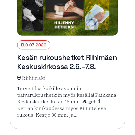
ELO 07 2026
Kesän rukoushetket Riihimäen
Keskuskirkossa 2.6.–7.8.
Riihimäki
Tervetuloa kaikille avoimiin
päivärukoushetkiin myös kesällä! Paikkana
Keskuskirkko. Kesto 15 min. 🙏🏻✝️ 🔖
Kerran kuukaudessa myös Kuunteleva
rukous. Kestjo 30 min. ja…
Lue lisää tapahtumasta Kesän rukoushetket Riihimä