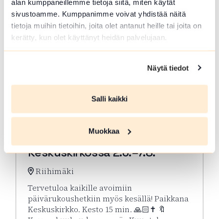
alan kumppaneillemme tietoja siitä, miten käytät
sivustoamme. Kumppanimme voivat yhdistää näitä
tietoja muihin tietoihin, joita olet antanut heille tai joita on
kerätty, kun olet käyttänyt heidän palvelujaan.
Näytä tiedot
Salli kaikki
ELO 07 2026
Muokkaa
Kesän rukoushetket Riihimäen
Keskuskirkossa 2.6.–7.8.
Riihimäki
Tervetuloa kaikille avoimiin
päivärukoushetkiin myös kesällä! Paikkana
Keskuskirkko. Kesto 15 min. 🙏🏻✝️ 🔖