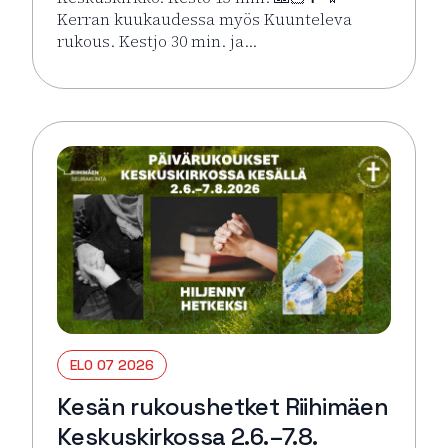
Kerran kuukaudessa myös Kuunteleva
rukous. Kestjo 30 min. ja…
Lue lisää tapahtumasta Kesän rukoushetket Riihimä
ELO 07 2026
Kesän rukoushetket Riihimäen
Keskuskirkossa 2.6.–7.8.