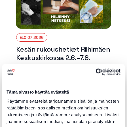
ELO 07 2026
Kesän rukoushetket Riihimäen
Keskuskirkossa 2.6.–7.8.
Riihimäki
Tervetuloa kaikille avoimiin
päivärukoushetkiin myös kesällä! Paikkana
Keskuskirkko. Kesto 15 min. 🙏🏻✝️ 🔖
Tämä sivusto käyttää evästeitä
Kerran kuukaudessa myös Kuunteleva
Käytämme evästeitä tarjoamamme sisällön ja mainosten
rukous. Kestjo 30 min. ja…
räätälöimiseen, sosiaalisen median ominaisuuksien
Lue lisää tapahtumasta Kesän rukoushetket Riihimä
tukemiseen ja kävijämäärämme analysoimiseen. Lisäksi
jaamme sosiaalisen median, mainosalan ja analytiikka-