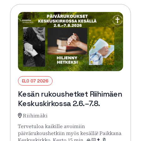
ELO 07 2026
Kesän rukoushetket Riihimäen
Keskuskirkossa 2.6.–7.8.
Riihimäki
Tervetuloa kaikille avoimiin
päivärukoushetkiin myös kesällä! Paikkana
Keskuskirkko. Kesto 15 min. 🙏🏻✝️ 🔖