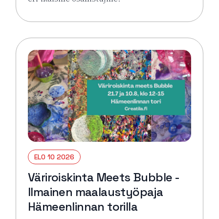
Lue lisää tapahtumasta Väriroiskinta Meets Bubble 
ELO 10 2026
Väriroiskinta Meets Bubble -
Ilmainen maalaustyöpaja
Hämeenlinnan torilla