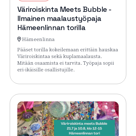
Väriroiskinta Meets Bubble -
Ilmainen maalaustyöpaja
Hämeenlinnan torilla
Hämeenlinna
Pääset torilla kokeilemaan erittäin hauskaa
Väriroiskintaa sekä kuplamaalausta.
Mitään osaamista ei tarvita. Työpaja sopii
eri-ikäisille osallistujille.
Lue lisää tapahtumasta Väriroiskinta Meets Bubble 