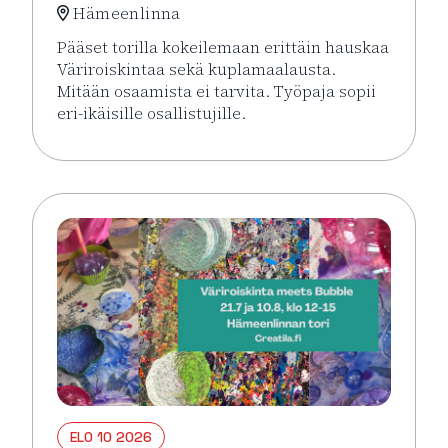
Hämeenlinna
Pääset torilla kokeilemaan erittäin hauskaa
Väriroiskintaa sekä kuplamaalausta.
Mitään osaamista ei tarvita. Työpaja sopii
eri-ikäisille osallistujille.
Lue lisää tapahtumasta Väriroiskinta Meets Bubble 
ELO 10 2026