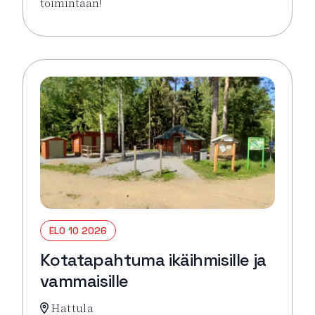
toimintaan!
Lue lisää tapahtumasta Virkeyttä Viikkoon (parittom
ELO 10 2026
Kotatapahtuma ikäihmisille ja
vammaisille
Hattula