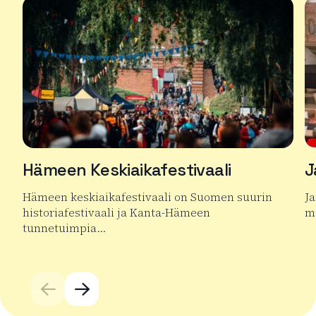
Hämeen Keskiaikafestivaali
J
Hämeen keskiaikafestivaali on Suomen suurin
J
historiafestivaali ja Kanta-Hämeen
mu
tunnetuimpia…
Lu
Lue lisää tuotteesta Hämeen Keskiaikafestivaali