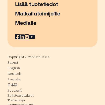
Lisää tuotetiedot
Matkailutoimijoille
Medialle
Facebook
Sivu avautuu uudessa ikkunassa
LinkedIn
Sivu avautuu uudessa ikkunassa
Instagram
Sivu avautuu uudessa ikkunass
YouTube
Sivu avautuu uudessa ikkuna
Copyright 2026 Visit Häme
Suomi
English
Deutsch
Svenska
日本語
Русский
Evästeasetukset
Tietosuoja
Saavutettavuus