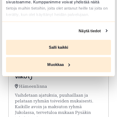
sivustoamme. Kumppanimme voivat yhdistää näitä
tietoja muihin tietoihin, joita olet antanut heille tai joita on
kerätty, kun olet käyttänyt heidän palvelujaan.
Näytä tiedot
Salli kaikki
ELO 10 2026
Muokkaa
Virkeyttä Viikkoon (parittomat
viikot)
Hämeenlinna
Vaihdetaan ajatuksia, puuhaillaan ja
pelataan ryhmän toiveiden mukaisesti.
Kaikille avoin ja maksuton ryhmä
Jukolassa, tervetuloa mukaan Pysäkin