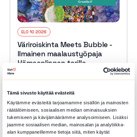
ELO 10 2026
Väriroiskinta Meets Bubble -
Ilmainen maalaustyöpaja
Hämeenlinnan torilla
Hämeenlinna
Pääset torilla kokeilemaan erittäin hauskaa
Väriroiskintaa sekä kuplamaalausta.
Tämä sivusto käyttää evästeitä
Mitään osaamista ei tarvita. Työpaja sopii
Käytämme evästeitä tarjoamamme sisällön ja mainosten
eri-ikäisille osallistujille.
räätälöimiseen, sosiaalisen median ominaisuuksien
Lue lisää tapahtumasta Väriroiskinta Meets Bubble 
tukemiseen ja kävijämäärämme analysoimiseen. Lisäksi
jaamme sosiaalisen median, mainosalan ja analytiikka-
alan kumppaneillemme tietoja siitä, miten käytät