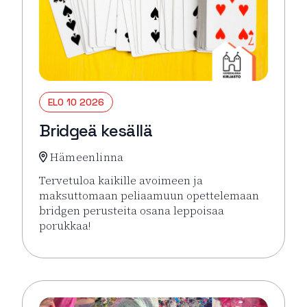
ELO 10 2026
Bridgeä kesällä
Hämeenlinna
Tervetuloa kaikille avoimeen ja
maksuttomaan peliaamuun opettelemaan
bridgen perusteita osana leppoisaa
porukkaa!
Lue lisää tapahtumasta Bridgeä kesällä