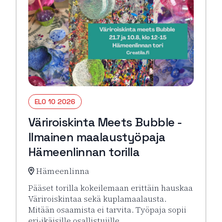
ELO 10 2026
Väriroiskinta Meets Bubble -
Ilmainen maalaustyöpaja
Hämeenlinnan torilla
Hämeenlinna
Pääset torilla kokeilemaan erittäin hauskaa
Väriroiskintaa sekä kuplamaalausta.
Mitään osaamista ei tarvita. Työpaja sopii
eri-ikäisille osallistujille.