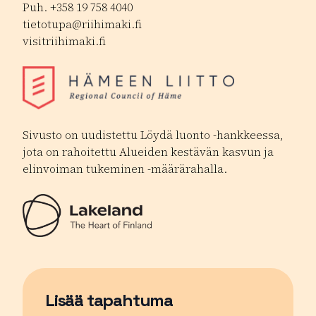
Puh. +358 19 758 4040
tietotupa@riihimaki.fi
visitriihimaki.fi
Sivusto on uudistettu Löydä luonto -hankkeessa,
jota on rahoitettu Alueiden kestävän kasvun ja
elinvoiman tukeminen -määrärahalla.
Lisää tapahtuma
Sivu avautuu uudessa ikkunassa