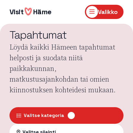
Hyppää
sisältöön
Visit
Häme
Valikko
Tapahtumat
Löydä kaikki Hämeen tapahtumat
helposti ja suodata niitä
paikkakunnan,
matkustusajankohdan tai omien
kiinnostuksen kohteidesi mukaan.
Valitse kategoria
Valitse sijainti