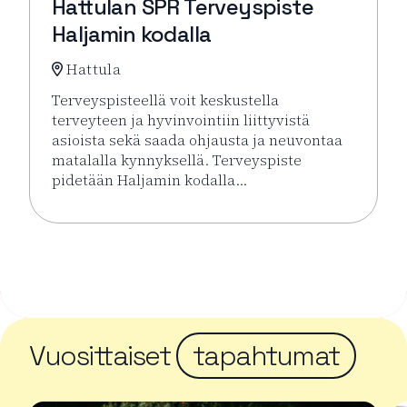
Hattulan SPR Terveyspiste
Haljamin kodalla
Hattula
Terveyspisteellä voit keskustella
terveyteen ja hyvinvointiin liittyvistä
asioista sekä saada ohjausta ja neuvontaa
matalalla kynnyksellä. Terveyspiste
pidetään Haljamin kodalla…
Lue lisää tapahtumasta Hattulan SPR Terveyspiste H
Vuosittaiset
tapahtumat