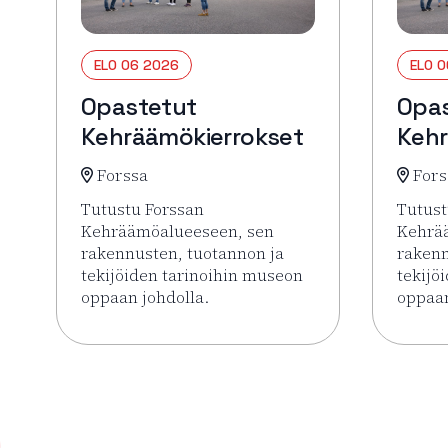
ELO 06 2026
ELO 
Opastetut
Opa
Kehräämökierrokset
Kehr
Forssa
Fors
Tutustu Forssan
Tutust
Kehräämöalueeseen, sen
Kehrä
rakennusten, tuotannon ja
rakenn
tekijöiden tarinoihin museon
tekijö
oppaan johdolla.
oppaan
Lue lisää tapahtumasta Opastetut Kehräämökie
Lue li