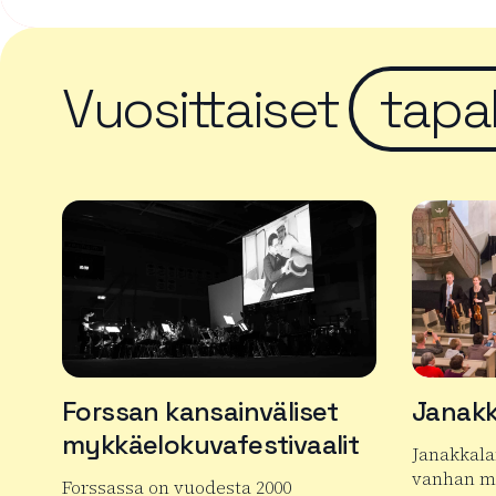
Vuosittaiset
tapa
Forssan kansainväliset
Janakk
mykkäelokuvafestivaalit
Janakkala
vanhan mu
Forssassa on vuodesta 2000