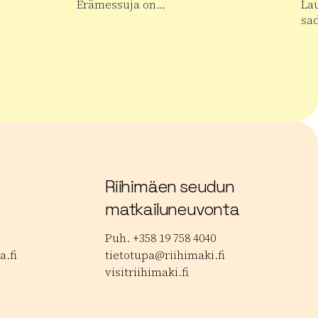
Erämessuja on…
La
sa
alan Musiikkipäivät
Lue lisää tuotteesta Kansainväliset Erämess
Lue
Riihimäen seudun
matkailuneuvonta
Puh. +358 19 758 4040
.fi
tietotupa@riihimaki.fi
visitriihimaki.fi