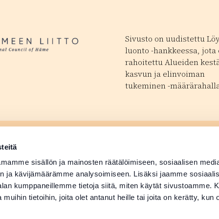
Sivusto on uudistettu Lö
luonto -hankkeessa, jota
rahoitettu Alueiden kest
kasvun ja elinvoiman
tukeminen -määrärahalla
ä tapahtuma
Matkailutoimijoill
 avautuu uudessa ikkunassa
teitä
ä tuotetiedot
Medialle
mamme sisällön ja mainosten räätälöimiseen, sosiaalisen medi
n ja kävijämäärämme analysoimiseen. Lisäksi jaamme sosiaali
-alan kumppaneillemme tietoja siitä, miten käytät sivustoamme
 muihin tietoihin, joita olet antanut heille tai joita on kerätty, kun 
Suomi
English
Deutsch
Svenska
日本語
Русский