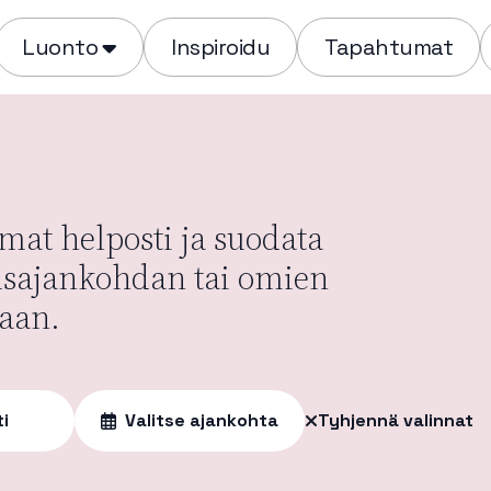
Luonto
Inspiroidu
Tapahtumat
at helposti ja suodata
usajankohdan tai omien
aan.
ti
Valitse ajankohta
Tyhjennä valinnat