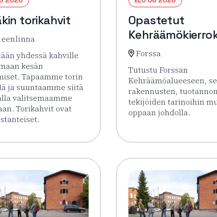
kin torikahvit
Opastetut
Kehräämökierro
eenlinna
Forssa
ään yhdessä kahville
amaan kesän
Tutustu Forssan
miset. Tapaamme torin
Kehräämöalueeseen, s
lä ja suuntaamme siitä
rakennusten, tuotannon
alla valitsemaamme
tekijöiden tarinoihin m
aan. Torikahvit ovat
oppaan johdolla.
tanteiset.
Lue lisää tapahtumasta
sää tapahtumasta Pysäkin torikahvit