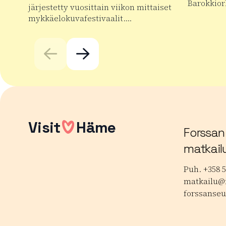
Barokkior
järjestetty vuosittain viikon mittaiset
mykkäelokuvafestivaalit….
Lue lisää
Lue lisää tuotteesta Forssan kansainväliset mykkäe
Visit
Häme
Forssan
matkail
Puh. +358 5
matkailu@f
forssanseu