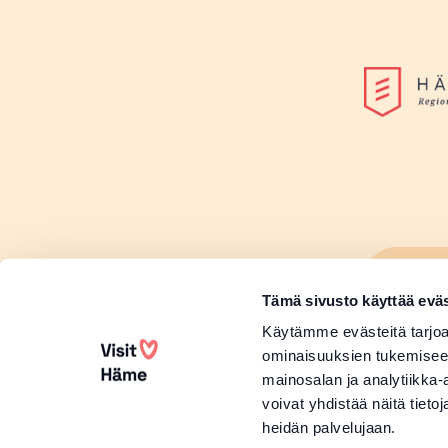
Lisä
Sivu
Tämä sivusto käyttää eväs
Lisä
Käytämme evästeitä tarjoa
ominaisuuksien tukemisee
mainosalan ja analytiikka
voivat yhdistää näitä tietoja
heidän palvelujaan.
Copyright 2026 Visit Häme