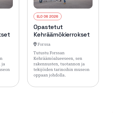
ELO 06 2026
Opastetut
kset
Kehräämökierrokset
Forssa
Tutustu Forssan
en
Kehräämöalueeseen, sen
 ja
rakennusten, tuotannon ja
useon
tekijöiden tarinoihin museon
oppaan johdolla.
 Opastetut Kehräämökierrokset
Lue lisää tapahtumasta Opastetut Kehrä