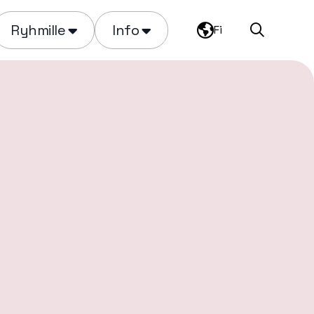
Ryhmille
Info
Fi
Haku