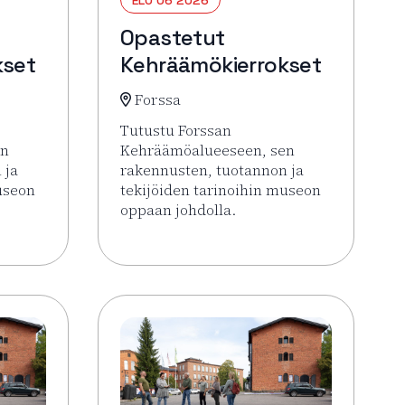
Opastetut
kset
Kehräämökierrokset
Forssa
Tutustu Forssan
en
Kehräämöalueeseen, sen
 ja
rakennusten, tuotannon ja
useon
tekijöiden tarinoihin museon
oppaan johdolla.
 Opastetut Kehräämökierrokset
Lue lisää tapahtumasta Opastetut Kehrä