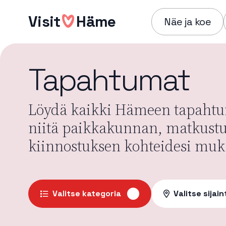
Hyppää
Visit
Häme
sisältöön
Näe ja koe
Tapahtumat
Löydä kaikki Hämeen tapahtum
niitä paikkakunnan, matkust
kiinnostuksen kohteidesi muk
Valitse kategoria
Valitse sijain