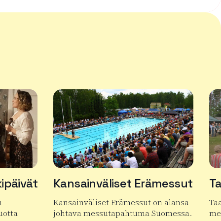
ipäivät
Kansainväliset Erämessut
Ta
n
Kansainväliset Erämessut on alansa
Taa
vuotta
johtava messutapahtuma Suomessa.
me