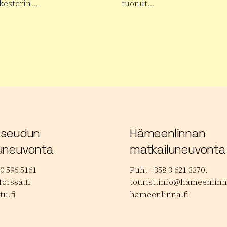
kesterin…
tuonut…
 tuotteesta Janakkalan Barokki
Lue lisää tuotteesta Janakk
lokuvafestivaalit
 seudun
Hämeenlinnan
uneuvonta
matkailuneuvonta
0 596 5161
Puh. +358 3 621 3370.
orssa.fi
tourist.info@hameenlinna
tu.fi
hameenlinna.fi