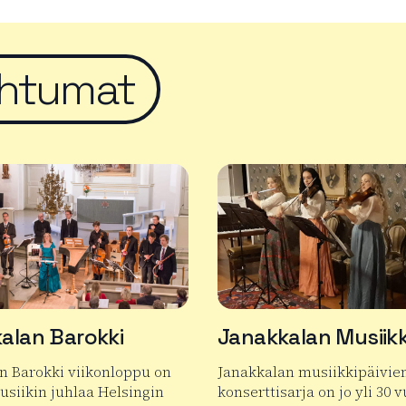
htumat
alan Barokki
Janakkalan Musiikk
n Barokki viikonloppu on
Janakkalan musiikkipäivie
siikin juhlaa Helsingin
konserttisarja on jo yli 30 