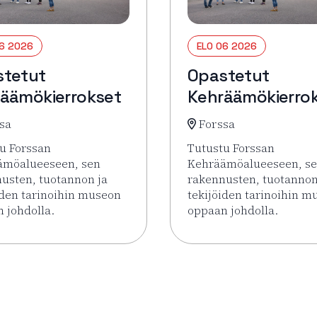
06 2026
ELO 06 2026
stetut
Opastetut
äämökierrokset
Kehräämökierro
sa
Forssa
u Forssan
Tutustu Forssan
ämöalueeseen, sen
Kehräämöalueeseen, s
usten, tuotannon ja
rakennusten, tuotannon
iden tarinoihin museon
tekijöiden tarinoihin m
 johdolla.
oppaan johdolla.
rrokset
sää tapahtumasta Opastetut Kehräämökierrokset
Lue lisää tapahtumasta