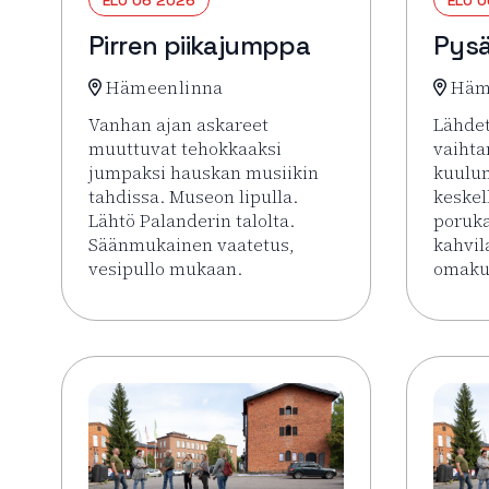
Pirren piikajumppa
Pysä
Hämeenlinna
Häm
Vanhan ajan askareet
Lähdet
muuttuvat tehokkaaksi
vaiht
jumpaksi hauskan musiikin
kuulu
tahdissa. Museon lipulla.
keskel
Lähtö Palanderin talolta.
poruk
Säänmukainen vaatetus,
kahvil
vesipullo mukaan.
omakus
Lue lisää tapahtumasta Pirren piikajumppa
Lue li