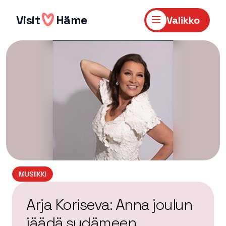
Hyppää
sisältöön
Visit
Häme
Valikko
MUSIIKKI
Arja Koriseva: Anna joulun
jäädä sydämeen