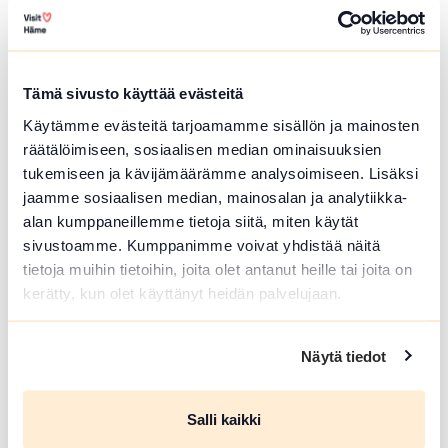
Veden varaan
Riihimäki
Tämä sivusto käyttää evästeitä
"Elämä ei pääty nuoruuteen: aikuisena
Käytämme evästeitä tarjoamamme sisällön ja mainosten
saamme siivet, voimme lentää." Veden
räätälöimiseen, sosiaalisen median ominaisuuksien
varaan on tarina riihimäkeläisten
tukemiseen ja kävijämäärämme analysoimiseen. Lisäksi
nuorten elämien murroskohdista
jaamme sosiaalisen median, mainosalan ja analytiikka-
matkalla aikuisuuteen. Nuoret...
alan kumppaneillemme tietoja siitä, miten käytät
Lue lisää tapahtumasta Veden varaan
sivustoamme. Kumppanimme voivat yhdistää näitä
tietoja muihin tietoihin, joita olet antanut heille tai joita on
kerätty, kun olet käyttänyt heidän palvelujaan.
Näytä tiedot
Salli kaikki