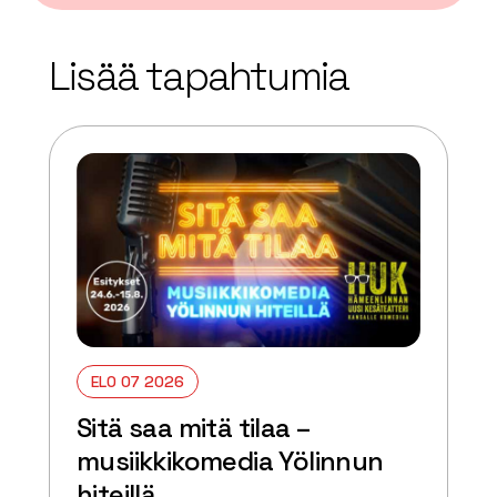
| ©
Leaflet
OpenStreetMap
+
Lisää tapahtumia
−
ELO 07 2026
Sitä saa mitä tilaa –
musiikkikomedia Yölinnun
hiteillä