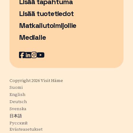
Lisää tapahtuma
Sivu avautuu uudessa ikkunassa
Lisää tuotetiedot
Matkailutoimijoille
Medialle
Facebook
Sivu avautuu uudessa ikkunassa
LinkedIn
Sivu avautuu uudessa ikkunassa
Instagram
Sivu avautuu uudessa ikkunass
YouTube
Sivu avautuu uudessa ikkuna
Copyright 2026 Visit Häme
Suomi
English
Deutsch
Svenska
日本語
Русский
Evästeasetukset