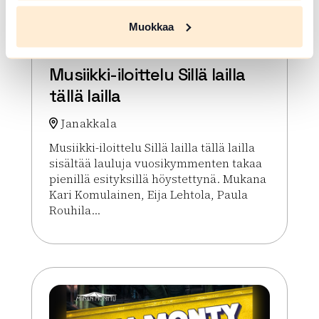
Muokkaa
ELO 07 2026
Musiikki-iloittelu Sillä lailla
tällä lailla
Janakkala
Musiikki-iloittelu Sillä lailla tällä lailla
sisältää lauluja vuosikymmenten takaa
pienillä esityksillä höystettynä. Mukana
Kari Komulainen, Eija Lehtola, Paula
Rouhila...
Lue lisää tapahtumasta Musiikki-iloittelu Sillä lailla t