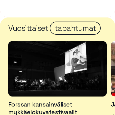
Vuosittaiset
tapahtumat
Forssan kansainväliset
J
mykkäelokuvafestivaalit
J