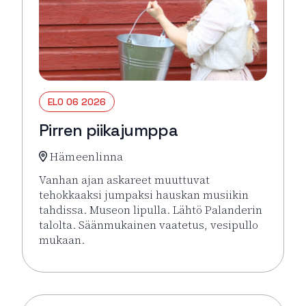
ELO 06 2026
Pirren piikajumppa
Hämeenlinna
Vanhan ajan askareet muuttuvat
tehokkaaksi jumpaksi hauskan musiikin
tahdissa. Museon lipulla. Lähtö Palanderin
talolta. Säänmukainen vaatetus, vesipullo
mukaan.
Lue lisää tapahtumasta Pirren piikajumppa