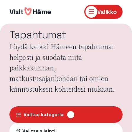
Hyppää
sisältöön
Visit
Häme
Valikko
Tapahtumat
Löydä kaikki Hämeen tapahtumat
helposti ja suodata niitä
paikkakunnan,
matkustusajankohdan tai omien
kiinnostuksen kohteidesi mukaan.
Valitse kategoria
Valitse sijainti