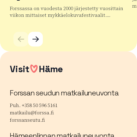
mu
Forssassa on vuodesta 2000 järjestetty vuosittain
viikon mittaiset mykkäelokuvafestivaalit….
Lu
Lue lisää tuotteesta Forssan kansainväliset mykkäelok
Visit
Häme
Forssan seudun matkailuneuvonta
Puh. +358 50 596 5161
matkailu@forssa.fi
forssanseutu.fi
Hämeenlinnan matkailuneuvonta