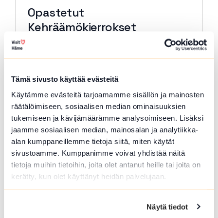
Opastetut
Kehräämökierrokset
Forssa
Tutustu Forssan Kehräämöalueeseen, sen
rakennusten, tuotannon ja tekijöiden
Tämä sivusto käyttää evästeitä
tarinoihin museon oppaan johdolla.
Käytämme evästeitä tarjoamamme sisällön ja mainosten
Lue lisää tapahtumasta Opastetut Kehräämökierro
räätälöimiseen, sosiaalisen median ominaisuuksien
tukemiseen ja kävijämäärämme analysoimiseen. Lisäksi
jaamme sosiaalisen median, mainosalan ja analytiikka-
alan kumppaneillemme tietoja siitä, miten käytät
sivustoamme. Kumppanimme voivat yhdistää näitä
tietoja muihin tietoihin, joita olet antanut heille tai joita on
kerätty, kun olet käyttänyt heidän palvelujaan.
Näytä tiedot