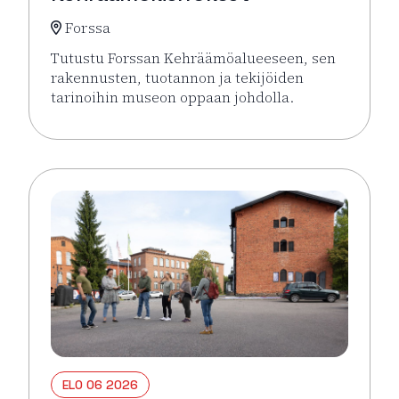
Forssa
Tutustu Forssan Kehräämöalueeseen, sen
rakennusten, tuotannon ja tekijöiden
tarinoihin museon oppaan johdolla.
Lue lisää tapahtumasta Opastetut Kehräämökierro
ELO 06 2026