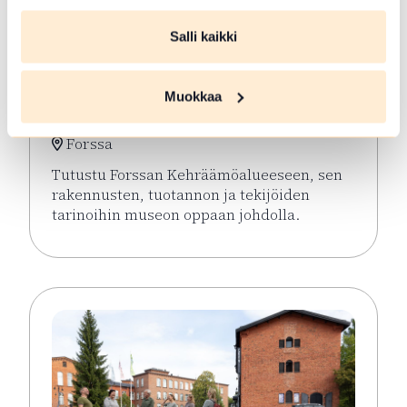
Salli kaikki
ELO 06 2026
Opastetut
Muokkaa
Kehräämökierrokset
Forssa
Tutustu Forssan Kehräämöalueeseen, sen
rakennusten, tuotannon ja tekijöiden
tarinoihin museon oppaan johdolla.
Lue lisää tapahtumasta Opastetut Kehräämökierro