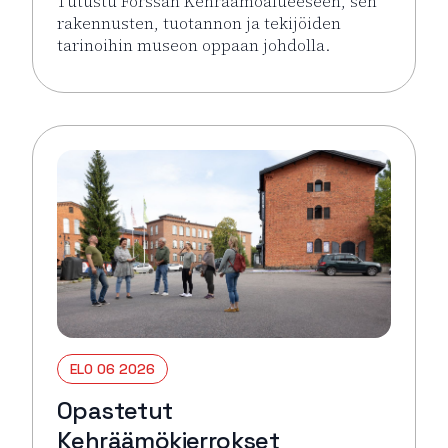
Tutustu Forssan Kehräämöalueeseen, sen
rakennusten, tuotannon ja tekijöiden
tarinoihin museon oppaan johdolla.
Lue lisää tapahtumasta Opastetut Kehräämökierro
ELO 06 2026
Opastetut
Kehräämökierrokset