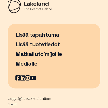
Lisää tapahtuma
Sivu avautuu uudessa ikkunassa
Lisää tuotetiedot
Matkailutoimijoille
Medialle
Facebook
Sivu avautuu uudessa ikkunassa
LinkedIn
Sivu avautuu uudessa ikkunassa
Instagram
Sivu avautuu uudessa ikkunass
YouTube
Sivu avautuu uudessa ikkuna
Copyright 2026 Visit Häme
Suomi