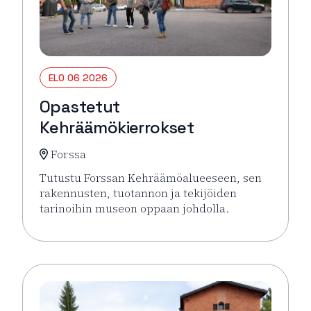
ELO 06 2026
Opastetut
Kehräämökierrokset
Forssa
Tutustu Forssan Kehräämöalueeseen, sen
rakennusten, tuotannon ja tekijöiden
tarinoihin museon oppaan johdolla.
Lue lisää tapahtumasta Opastetut Kehräämökierro