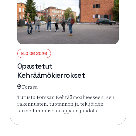
ELO 06 2026
Opastetut
Kehräämökierrokset
Forssa
Tutustu Forssan Kehräämöalueeseen, sen
rakennusten, tuotannon ja tekijöiden
tarinoihin museon oppaan johdolla.
Lue lisää tapahtumasta Opastetut Kehräämökierro