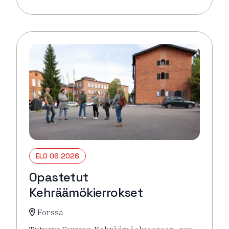
Lue lisää tapahtumasta Pysäkin torikahvit
ELO 06 2026
Opastetut
Kehräämökierrokset
Forssa