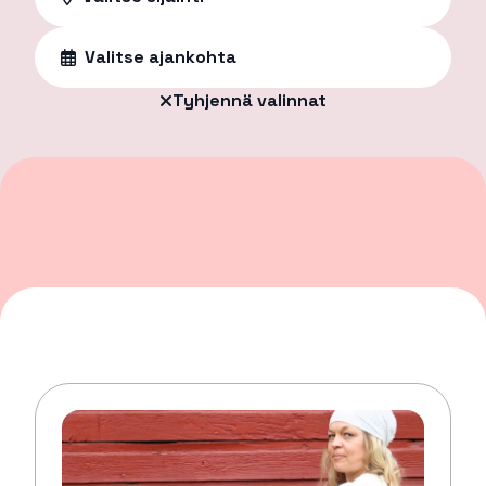
Valitse ajankohta
Tyhjennä valinnat