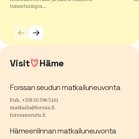
tunnetuimpia…
Lu
Lue lisää tuotteesta Hämeen Keskiaikafestivaali
Visit
Häme
Forssan seudun matkailuneuvonta
Puh. +358 50 596 5161
matkailu@forssa.fi
forssanseutu.fi
Hämeenlinnan matkailuneuvonta