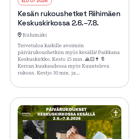
ELO 07 2026
Kesän rukoushetket Riihimäen
Keskuskirkossa 2.6.–7.8.
Riihimäki
Tervetuloa kaikille avoimiin
päivärukoushetkiin myös kesällä! Paikkana
Keskuskirkko. Kesto 15 min. 🙏🏻✝️ 🔖
Kerran kuukaudessa myös Kuunteleva
rukous. Kestjo 30 min. ja…
Lue lisää tapahtumasta Kesän rukoushetket Riihimä