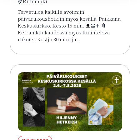
Riihimäki
Tervetuloa kaikille avoimiin
päivärukoushetkiin myös kesällä! Paikkana
Keskuskirkko. Kesto 15 min. 🙏🏻✝️ 🔖
Kerran kuukaudessa myös Kuunteleva
rukous. Kestjo 30 min. ja…
Lue lisää tapahtumasta Kesän rukoushetket Riihimä