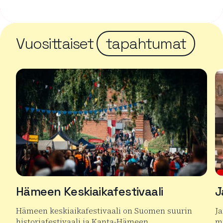
Vuosittaiset
tapahtumat
Hämeen Keskiaikafestivaali
J
Hämeen keskiaikafestivaali on Suomen suurin
J
historiafestivaali ja Kanta-Hämeen
mu