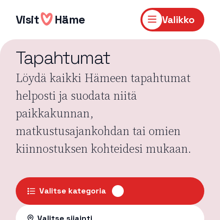
Hyppää
sisältöön
Visit
Häme
Valikko
Tapahtumat
Löydä kaikki Hämeen tapahtumat
helposti ja suodata niitä
paikkakunnan,
matkustusajankohdan tai omien
kiinnostuksen kohteidesi mukaan.
Valitse kategoria
Valitse sijainti