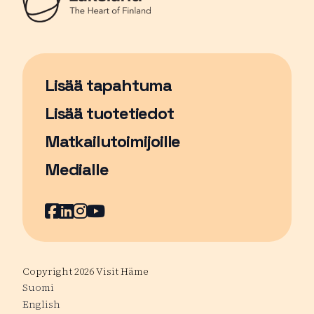
Lisää tapahtuma
Sivu avautuu uudessa ikkunassa
Lisää tuotetiedot
Matkailutoimijoille
Medialle
Facebook
Sivu avautuu uudessa ikkunassa
LinkedIn
Sivu avautuu uudessa ikkunassa
Instagram
Sivu avautuu uudessa ikkunass
YouTube
Sivu avautuu uudessa ikkuna
Copyright 2026 Visit Häme
Suomi
English