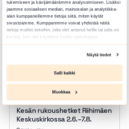
tukemiseen ja kävijämäärämme analysoimiseen. Lisäksi
rukous. Kestjo 30 min. ja…
jaamme sosiaalisen median, mainosalan ja analytiikka-
Lue lisää tapahtumasta Kesän rukoushetket Riihimä
alan kumppaneillemme tietoja siitä, miten käytät
sivustoamme. Kumppanimme voivat yhdistää näitä
tietoja muihin tietoihin, joita olet antanut heille tai joita on
kerätty, kun olet käyttänyt heidän palvelujaan.
Näytä tiedot
Salli kaikki
Muokkaa
ELO 07 2026
Kesän rukoushetket Riihimäen
Keskuskirkossa 2.6.–7.8.