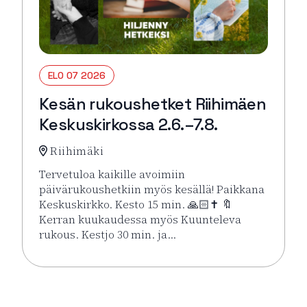
ELO 07 2026
Kesän rukoushetket Riihimäen
Keskuskirkossa 2.6.–7.8.
Riihimäki
Tervetuloa kaikille avoimiin
päivärukoushetkiin myös kesällä! Paikkana
Keskuskirkko. Kesto 15 min. 🙏🏻✝️ 🔖
Kerran kuukaudessa myös Kuunteleva
rukous. Kestjo 30 min. ja…
Lue lisää tapahtumasta Kesän rukoushetket Riihimä