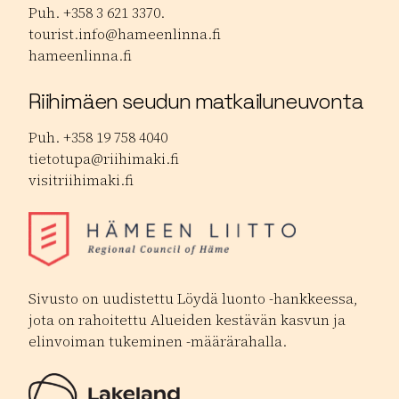
Puh. +358 3 621 3370.
tourist.info@hameenlinna.fi
hameenlinna.fi
Riihimäen seudun matkailuneuvonta
Puh. +358 19 758 4040
tietotupa@riihimaki.fi
visitriihimaki.fi
Sivusto on uudistettu Löydä luonto -hankkeessa,
jota on rahoitettu Alueiden kestävän kasvun ja
elinvoiman tukeminen -määrärahalla.