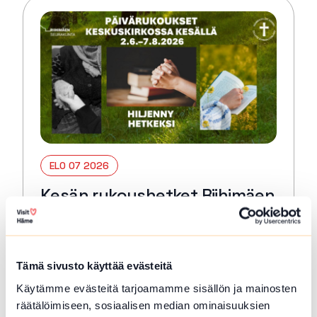
ELO 07 2026
Kesän rukoushetket Riihimäen
Keskuskirkossa 2.6.–7.8.
Riihimäki
Tämä sivusto käyttää evästeitä
Tervetuloa kaikille avoimiin
päivärukoushetkiin myös kesällä! Paikkana
Käytämme evästeitä tarjoamamme sisällön ja mainosten
Keskuskirkko. Kesto 15 min. 🙏🏻✝️ 🔖
räätälöimiseen, sosiaalisen median ominaisuuksien
Kerran kuukaudessa myös Kuunteleva