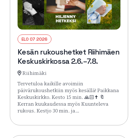
ELO 07 2026
Kesän rukoushetket Riihimäen
Keskuskirkossa 2.6.–7.8.
Riihimäki
Tervetuloa kaikille avoimiin
päivärukoushetkiin myös kesällä! Paikkana
Keskuskirkko. Kesto 15 min. 🙏🏻✝️ 🔖
Kerran kuukaudessa myös Kuunteleva
rukous. Kestjo 30 min. ja…
Lue lisää tapahtumasta Kesän rukoushetket Riihimä