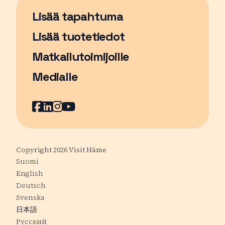
Lisää tapahtuma
Sivu avautuu uudessa ikkunassa
Lisää tuotetiedot
Matkailutoimijoille
Medialle
Facebook
Sivu avautuu uudessa ikkunassa
LinkedIn
Sivu avautuu uudessa ikkunassa
Instagram
Sivu avautuu uudessa ikkunass
YouTube
Sivu avautuu uudessa ikkuna
Copyright 2026 Visit Häme
Suomi
English
Deutsch
Svenska
日本語
Русский