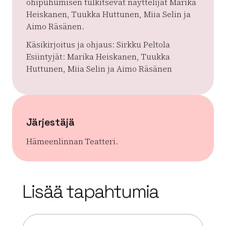
ohipuhumisen tulkitsevat näyttelijät Marika
Heiskanen, Tuukka Huttunen, Miia Selin ja
Aimo Räsänen.
Käsikirjoitus ja ohjaus: Sirkku Peltola
Esiintyjät: Marika Heiskanen, Tuukka
Huttunen, Miia Selin ja Aimo Räsänen
Järjestäjä
Hämeenlinnan Teatteri.
| ©
Leaflet
OpenStreetMap
+
Lisää tapahtumia
−