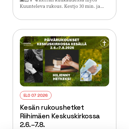
Kuunteleva rukous. Kestjo 30 min. ja...
Lue lisää tapahtumasta Kesän rukoushetket Riihim
ELO 07 2026
Kesän rukoushetket
Riihimäen Keskuskirkossa
2.6.–7.8.