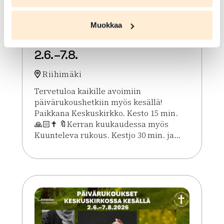
ELO 07 2026
Kesän rukoushetket
Muokkaa
Riihimäen Keskuskirkossa
2.6.–7.8.
Riihimäki
Tervetuloa kaikille avoimiin
päivärukoushetkiin myös kesällä!
Paikkana Keskuskirkko. Kesto 15 min.
🙏🏻✝️ 🔖Kerran kuukaudessa myös
Kuunteleva rukous. Kestjo 30 min. ja...
Lue lisää tapahtumasta Kesän rukoushetket Riihim