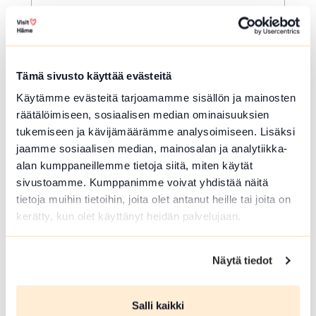
Riihimäki
Tervetuloa kaikille avoimiin
päivärukoushetkiin myös kesällä!
Paikkana Keskuskirkko. Kesto 15 min.
Tämä sivusto käyttää evästeitä
🙏🏻✝️ 🔖Kerran kuukaudessa myös
Käytämme evästeitä tarjoamamme sisällön ja mainosten
Kuunteleva rukous. Kestjo 30 min. ja...
räätälöimiseen, sosiaalisen median ominaisuuksien
Lue lisää tapahtumasta Kesän rukoushetket Riihim
tukemiseen ja kävijämäärämme analysoimiseen. Lisäksi
jaamme sosiaalisen median, mainosalan ja analytiikka-
alan kumppaneillemme tietoja siitä, miten käytät
sivustoamme. Kumppanimme voivat yhdistää näitä
tietoja muihin tietoihin, joita olet antanut heille tai joita on
kerätty, kun olet käyttänyt heidän palvelujaan.
Näytä tiedot
Salli kaikki