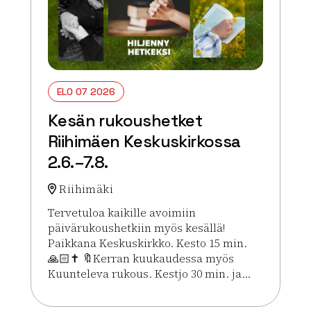
ELO 07 2026
Kesän rukoushetket
Riihimäen Keskuskirkossa
2.6.–7.8.
Riihimäki
Tervetuloa kaikille avoimiin
päivärukoushetkiin myös kesällä!
Paikkana Keskuskirkko. Kesto 15 min.
🙏🏻✝️ 🔖Kerran kuukaudessa myös
Kuunteleva rukous. Kestjo 30 min. ja...
Lue lisää tapahtumasta Kesän rukoushetket Riihim