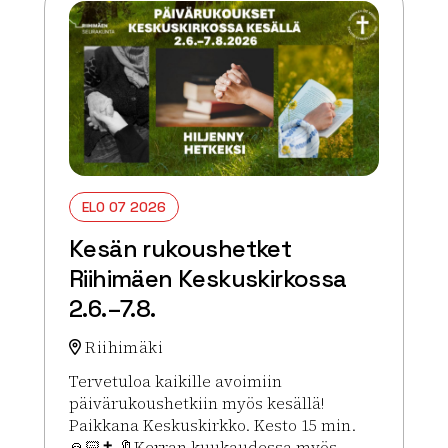
ELO 07 2026
Kesän rukoushetket
Riihimäen Keskuskirkossa
2.6.–7.8.
Riihimäki
Tervetuloa kaikille avoimiin
päivärukoushetkiin myös kesällä!
Paikkana Keskuskirkko. Kesto 15 min.
🙏🏻✝️ 🔖Kerran kuukaudessa myös