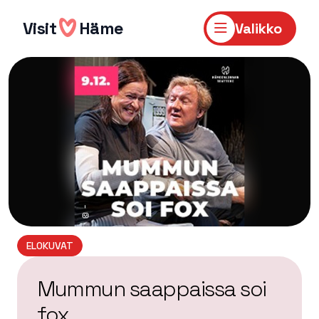
Hyppää
sisältöön
Visit
Häme
Valikko
ELOKUVAT
Mummun saappaissa soi
fox