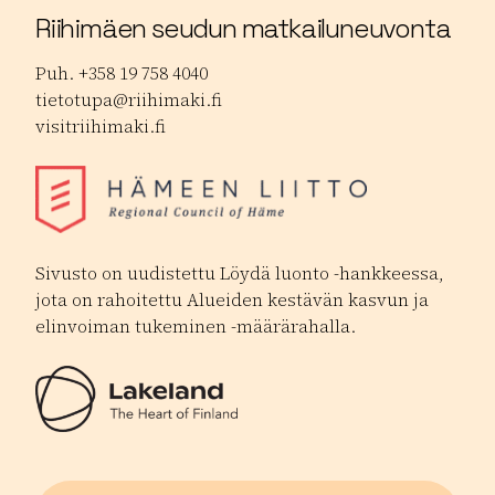
Riihimäen seudun matkailuneuvonta
Puh. +358 19 758 4040
tietotupa@riihimaki.fi
visitriihimaki.fi
Sivusto on uudistettu Löydä luonto -hankkeessa,
jota on rahoitettu Alueiden kestävän kasvun ja
elinvoiman tukeminen -määrärahalla.