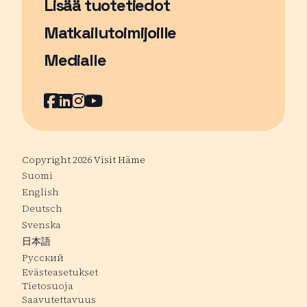
Lisää tuotetiedot
Matkailutoimijoille
Medialle
Facebook
Sivu avautuu uudessa ikkunassa
LinkedIn
Sivu avautuu uudessa ikkunassa
Instagram
Sivu avautuu uudessa ikkunass
YouTube
Sivu avautuu uudessa ikkuna
Copyright 2026 Visit Häme
Suomi
English
Deutsch
Svenska
日本語
Русский
Evästeasetukset
Tietosuoja
Saavutettavuus