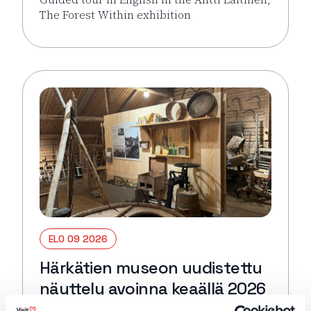
The Forest Within exhibition
Lue lisää tapahtumasta Guided tour in English: Antti 
ELO 09 2026
Härkätien museon uudistettu
näyttely avoinna keaällä 2026