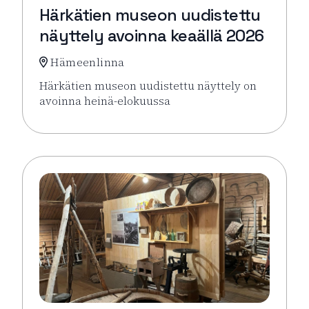
Härkätien museon uudistettu
näyttely avoinna keaällä 2026
Hämeenlinna
Härkätien museon uudistettu näyttely on
avoinna heinä-elokuussa
Lue lisää tapahtumasta Härkätien museon uudistett