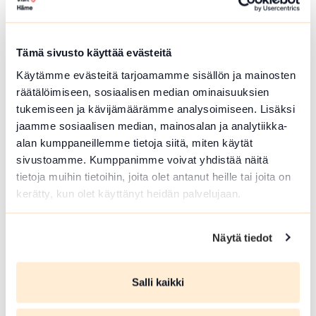
Hämeenlinna
Härkätien museon uudistettu näyttely on
avoinna heinä-elokuussa
Tämä sivusto käyttää evästeitä
Lue lisää tapahtumasta Härkätien museon uudistett
Käytämme evästeitä tarjoamamme sisällön ja mainosten
räätälöimiseen, sosiaalisen median ominaisuuksien
tukemiseen ja kävijämäärämme analysoimiseen. Lisäksi
jaamme sosiaalisen median, mainosalan ja analytiikka-
alan kumppaneillemme tietoja siitä, miten käytät
sivustoamme. Kumppanimme voivat yhdistää näitä
tietoja muihin tietoihin, joita olet antanut heille tai joita on
kerätty, kun olet käyttänyt heidän palvelujaan.
Näytä tiedot
ELO 09 2026
Salli kaikki
Härkätien museon uudistettu