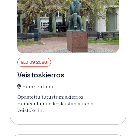
ELO 09 2026
Veistoskierros
Hämeenlinna
Opastettu tutustumiskierros
Hämeenlinnan keskustan alueen
veistoksiin.
Lue lisää tapahtumasta Veistoskierros