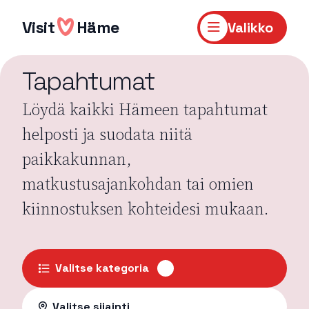
Hyppää
sisältöön
Visit
Häme
Valikko
Tapahtumat
Löydä kaikki Hämeen tapahtumat
helposti ja suodata niitä
paikkakunnan,
matkustusajankohdan tai omien
kiinnostuksen kohteidesi mukaan.
Valitse kategoria
Valitse sijainti