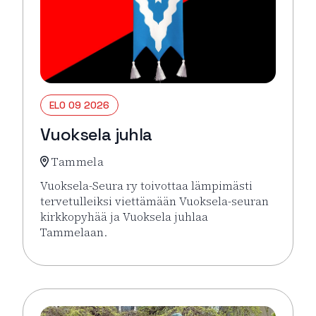
ELO 09 2026
Vuoksela juhla
Tammela
Vuoksela-Seura ry toivottaa lämpimästi
tervetulleiksi viettämään Vuoksela-seuran
kirkkopyhää ja Vuoksela juhlaa
Tammelaan.
Lue lisää tapahtumasta Vuoksela juhla