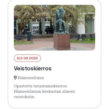
ELO 09 2026
Veistoskierros
Hämeenlinna
Opastettu tutustumiskierros
Hämeenlinnan keskustan alueen
veistoksiin.
Lue lisää tapahtumasta Veistoskierros