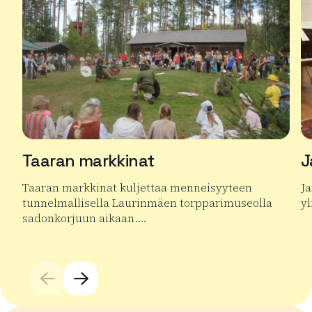
Taaran markkinat
J
Taaran markkinat kuljettaa menneisyyteen
Ja
tunnelmallisella Laurinmäen torpparimuseolla
yl
sadonkorjuun aikaan….
Lu
Lue lisää tuotteesta Taaran markkinat