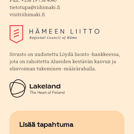
Puh. +358 19 758 4040
tietotupa@riihimaki.fi
visitriihimaki.fi
Sivusto on uudistettu Löydä luonto -hankkeessa,
jota on rahoitettu Alueiden kestävän kasvun ja
elinvoiman tukeminen -määrärahalla.
Lisää tapahtuma
Sivu avautuu uudessa ikkunassa