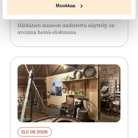
näyttely avoinna keaällä 2026
Muokkaa
Hämeenlinna
Härkätien museon uudistettu näyttely on
avoinna heinä-elokuussa
Lue lisää tapahtumasta Härkätien museon uudistett
ELO 09 2026