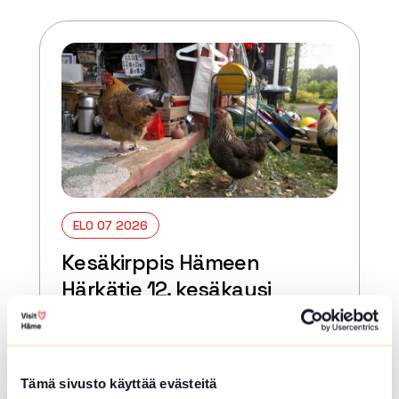
ELO 07 2026
Kesäkirppis Hämeen
Härkätie 12. kesäkausi
Hämeenlinna
Kesäkirppis Hämeen Härkätie 12.
kesäkausi. Kierrätys-ja keräilyhengessä
Tämä sivusto käyttää evästeitä
maaseudulla, piipahda vaikka jäätelölle.