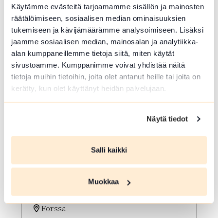
Kuuntelemaan eläinten ääniä ja
Käytämme evästeitä tarjoamamme sisällön ja mainosten
tapaamaan vanhoja tuttuja.
räätälöimiseen, sosiaalisen median ominaisuuksien
tukemiseen ja kävijämäärämme analysoimiseen. Lisäksi
Lue lisää tapahtumasta Kesäkirppis Hämeen Härkä
jaamme sosiaalisen median, mainosalan ja analytiikka-
alan kumppaneillemme tietoja siitä, miten käytät
sivustoamme. Kumppanimme voivat yhdistää näitä
tietoja muihin tietoihin, joita olet antanut heille tai joita on
kerätty, kun olet käyttänyt heidän palvelujaan.
Näytä tiedot
Salli kaikki
ELO 07 2026
Muokkaa
HOLJAT 2026: 2 Päivää
Forssa