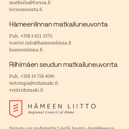
matkailu@forssa.fi
forssanseutu.fi
Hämeenlinnan matkailuneuvonta
Puh. +358 3 621 3370.
tourist.info@hameenlinna.fi
hameenlinna.fi
Riihimäen seudun matkailuneuvonta
Puh. +358 19 758 4040
tietotupa@riihimaki.fi
visitriihimaki.fi
Sivusto on uudistettu Löydä luonto -hankkeessa,