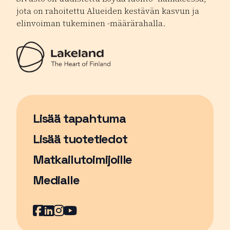
jota on rahoitettu Alueiden kestävän kasvun ja
elinvoiman tukeminen -määrärahalla.
Lisää tapahtuma
Sivu avautuu uudessa ikkunassa
Lisää tuotetiedot
Matkailutoimijoille
Medialle
Facebook
Sivu avautuu uudessa ikkunassa
LinkedIn
Sivu avautuu uudessa ikkunassa
Instagram
Sivu avautuu uudessa ikkunass
YouTube
Sivu avautuu uudessa ikkuna