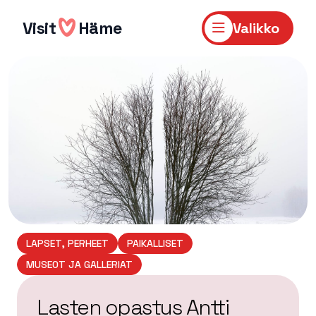
Hyppää
sisältöön
Visit
Häme
Valikko
LAPSET, PERHEET
PAIKALLISET
MUSEOT JA GALLERIAT
Lasten opastus Antti