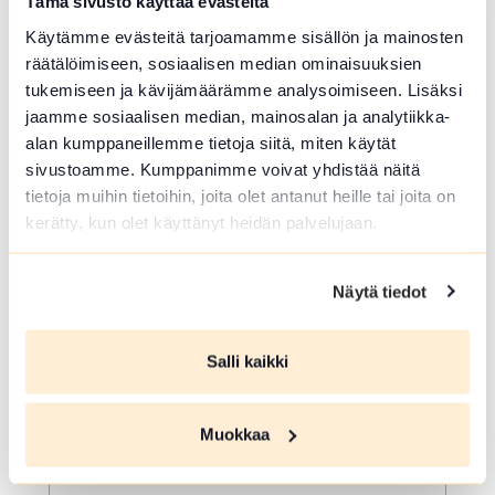
Tämä sivusto käyttää evästeitä
valitsemaamme kahvilaan. Torikahvit
Käytämme evästeitä tarjoamamme sisällön ja mainosten
ovat omakustanteiset.
räätälöimiseen, sosiaalisen median ominaisuuksien
Lue lisää tapahtumasta Pysäkin torikahvit
tukemiseen ja kävijämäärämme analysoimiseen. Lisäksi
jaamme sosiaalisen median, mainosalan ja analytiikka-
alan kumppaneillemme tietoja siitä, miten käytät
sivustoamme. Kumppanimme voivat yhdistää näitä
tietoja muihin tietoihin, joita olet antanut heille tai joita on
kerätty, kun olet käyttänyt heidän palvelujaan.
Näytä tiedot
Salli kaikki
ELO 06 2026
Opastetut
Muokkaa
Kehräämökierrokset