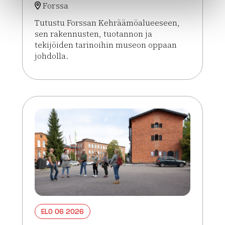
Forssa
Tutustu Forssan Kehräämöalueeseen,
sen rakennusten, tuotannon ja
tekijöiden tarinoihin museon oppaan
johdolla.
Lue lisää tapahtumasta Opastetut Kehräämökierr
ELO 06 2026