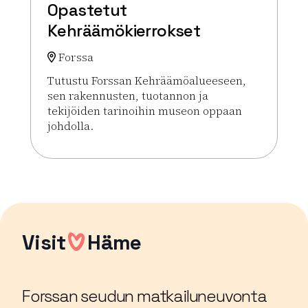
Opastetut
Kehräämökierrokset
Forssa
Tutustu Forssan Kehräämöalueeseen,
sen rakennusten, tuotannon ja
tekijöiden tarinoihin museon oppaan
johdolla.
Lue lisää tapahtumasta Opastetut Kehräämökierr
Visit
Häme
Forssan seudun matkailuneuvonta