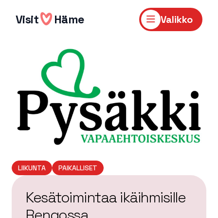
Hyppää
sisältöön
Visit
Häme
Valikko
LIIKUNTA
PAIKALLISET
Kesätoimintaa ikäihmisille
Rengossa