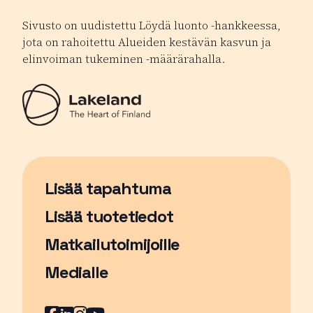
Sivusto on uudistettu Löydä luonto -hankkeessa,
jota on rahoitettu Alueiden kestävän kasvun ja
elinvoiman tukeminen -määrärahalla.
Lisää tapahtuma
Sivu avautuu uudessa ikkunassa
Lisää tuotetiedot
Matkailutoimijoille
Medialle