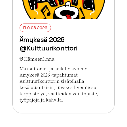
ELO 08 2026
Ämykesä 2026
@Kulttuurikonttori
Hämeenlinna
Maksuttomat ja kaikille avoimet
Ämykesä 2026 -tapahtumat
Kulttuurikonttorin sisäpihalla
kesälauantaisin, luvassa livemusaa,
kirppistelyä, vaatteiden vaihtopiste,
työpajoja ja kahvila.
Lue lisää tapahtumasta Ämykesä 2026 @Kulttuuri