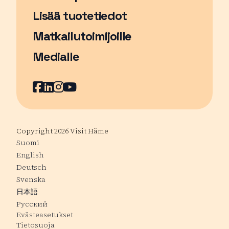
Sivu avautuu uudessa ikkunassa
Lisää tuotetiedot
Matkailutoimijoille
Medialle
Facebook
Sivu avautuu uudessa ikkunassa
LinkedIn
Sivu avautuu uudessa ikkunassa
Instagram
Sivu avautuu uudessa ikkunass
YouTube
Sivu avautuu uudessa ikkuna
Copyright 2026 Visit Häme
Suomi
English
Deutsch
Svenska
日本語
Русский
Evästeasetukset
Tietosuoja