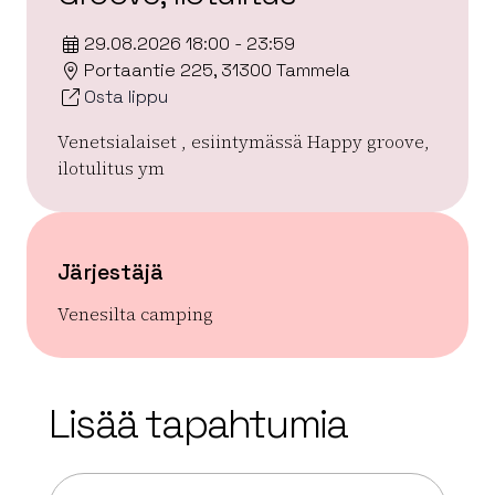
29.08.2026 18:00 - 23:59
Portaantie 225, 31300 Tammela
Osta lippu
Venetsialaiset , esiintymässä Happy groove,
ilotulitus ym
Järjestäjä
Venesilta camping
| ©
Leaflet
OpenStreetMap
+
Lisää tapahtumia
−