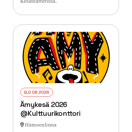
Kesäteatterissa.
Lue lisää tapahtumasta Sitä saa mitä tilaa – musii
ELO 08 2026
Ämykesä 2026
@Kulttuurikonttori
Hämeenlinna