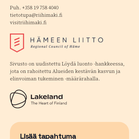
Puh. +358 19 758 4040
tietotupa@riihimaki.fi
visitriihimaki.fi
Sivusto on uudistettu Löydä luonto -hankkeessa,
jota on rahoitettu Alueiden kestävän kasvun ja
elinvoiman tukeminen -määrärahalla.
Lisää tapahtuma