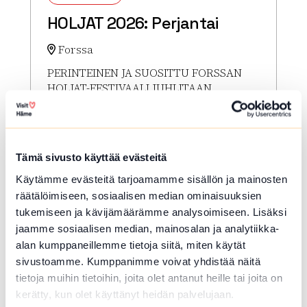
HOLJAT 2026: Perjantai
Forssa
PERINTEINEN JA SUOSITTU FORSSAN
HOLJAT-FESTIVAALI JUHLITAAN
ELOKUUSSA 2026 Forssan Holjat-
kaupunkifestivaali juhlitaan Forssan
torilla perjantaista lauantaihin
7.-8.8.2026. Hienoksi suurtapahtumaksi
Tämä sivusto käyttää evästeitä
kasvanut tapahtuma...
Käytämme evästeitä tarjoamamme sisällön ja mainosten
Lue lisää tapahtumasta HOLJAT 2026: Perjantai
räätälöimiseen, sosiaalisen median ominaisuuksien
tukemiseen ja kävijämäärämme analysoimiseen. Lisäksi
jaamme sosiaalisen median, mainosalan ja analytiikka-
alan kumppaneillemme tietoja siitä, miten käytät
sivustoamme. Kumppanimme voivat yhdistää näitä
tietoja muihin tietoihin, joita olet antanut heille tai joita on
kerätty, kun olet käyttänyt heidän palvelujaan.