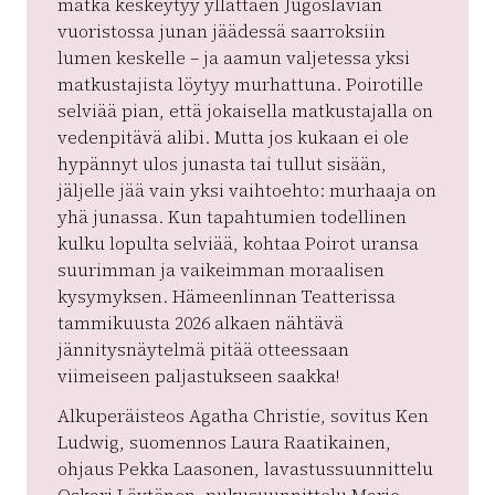
matka keskeytyy yllättäen Jugoslavian
vuoristossa junan jäädessä saarroksiin
lumen keskelle – ja aamun valjetessa yksi
matkustajista löytyy murhattuna. Poirotille
selviää pian, että jokaisella matkustajalla on
vedenpitävä alibi. Mutta jos kukaan ei ole
hypännyt ulos junasta tai tullut sisään,
jäljelle jää vain yksi vaihtoehto: murhaaja on
yhä junassa. Kun tapahtumien todellinen
kulku lopulta selviää, kohtaa Poirot uransa
suurimman ja vaikeimman moraalisen
kysymyksen. Hämeenlinnan Teatterissa
tammikuusta 2026 alkaen nähtävä
jännitysnäytelmä pitää otteessaan
viimeiseen paljastukseen saakka!
Alkuperäisteos Agatha Christie, sovitus Ken
Ludwig, suomennos Laura Raatikainen,
ohjaus Pekka Laasonen, lavastussuunnittelu