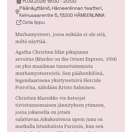
11.09.2026 18:00 - 20:00
Päänäyttämö, Hämeenlinnan teatteri,
Keinusaarentie 5, 13200 HÄMEENLINNA
Osta lippu
Murhamysteeri, jossa mikään ei ole sitä,
miltä näyttää.
Agatha Christien Idän pikajunan
arvoitus (Murder on the Orient Express, 1934)
on yksi maailman tunnetuimmista
murhamysteereistä. Sen päähenkilönä,
legendaarisena yksityisetsivä Hercule
Poirot’na, nähdään Kristo Salminen.
Christien klassikko vie katsojat
tiivistunnemaisen jännityksen ytimeen,
jossa jokaisella on jotain
salattavaa.Aikakautensa upein juna on
matkalla Istanbulista Pariisiin, kun sen