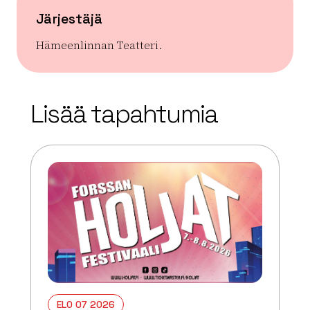
Järjestäjä
Hämeenlinnan Teatteri.
| ©
Leaflet
OpenStreetMap
+
Lisää tapahtumia
−
ELO 07 2026