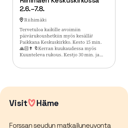
Riihimäen Keskuskirkossa
2.6.–7.8.
Riihimäki
Tervetuloa kaikille avoimiin
päivärukoushetkiin myös kesällä!
Paikkana Keskuskirkko. Kesto 15 min.
🙏🏻✝️ 🔖Kerran kuukaudessa myös
Kuunteleva rukous. Kestjo 30 min. ja...
Lue lisää tapahtumasta Kesän rukoushetket Riihim
Visit
Häme
Forssan seudun matkailuneuvonta