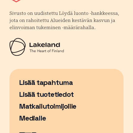
Sivusto on uudistettu Löydä luonto -hankkeessa,
jota on rahoitettu Alueiden kestävän kasvun ja
elinvoiman tukeminen -määrärahalla.
Lisää tapahtuma
Sivu avautuu uudessa ikkunassa
Lisää tuotetiedot
Matkailutoimijoille
Medialle