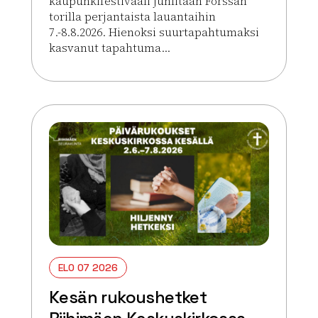
kaupunkifestivaali juhlitaan Forssan
torilla perjantaista lauantaihin
7.-8.8.2026. Hienoksi suurtapahtumaksi
kasvanut tapahtuma...
Lue lisää tapahtumasta HOLJAT 2026: Golden VIP 
ELO 07 2026
Kesän rukoushetket