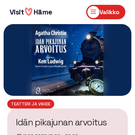
Hyppää
sisältöön
Visit
Häme
Valikko
TEATTERI JA VIIHDE
Idän pikajunan arvoitus