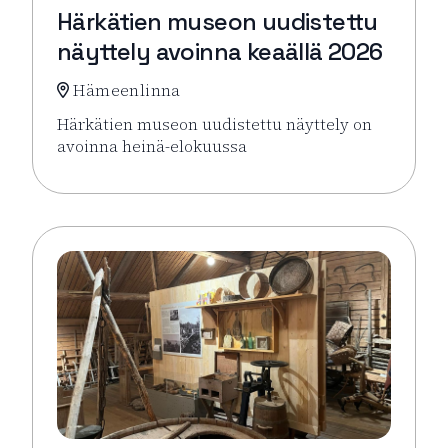
Härkätien museon uudistettu
näyttely avoinna keaällä 2026
Hämeenlinna
Härkätien museon uudistettu näyttely on
avoinna heinä-elokuussa
Lue lisää tapahtumasta Härkätien museon uudistett