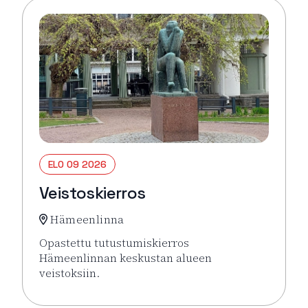
ELO 09 2026
Veistoskierros
Hämeenlinna
Opastettu tutustumiskierros
Hämeenlinnan keskustan alueen
veistoksiin.
Lue lisää tapahtumasta Veistoskierros