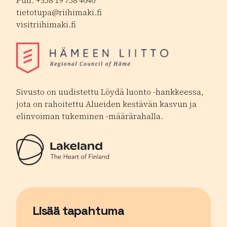
Puh. +358 19 758 4040
tietotupa@riihimaki.fi
visitriihimaki.fi
Sivusto on uudistettu Löydä luonto -hankkeessa,
jota on rahoitettu Alueiden kestävän kasvun ja
elinvoiman tukeminen -määrärahalla.
Lisää tapahtuma
Sivu avautuu uudessa ikkunassa