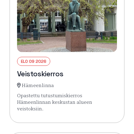
ELO 09 2026
Veistoskierros
Hämeenlinna
Opastettu tutustumiskierros
Hämeenlinnan keskustan alueen
veistoksiin.
Lue lisää tapahtumasta Veistoskierros