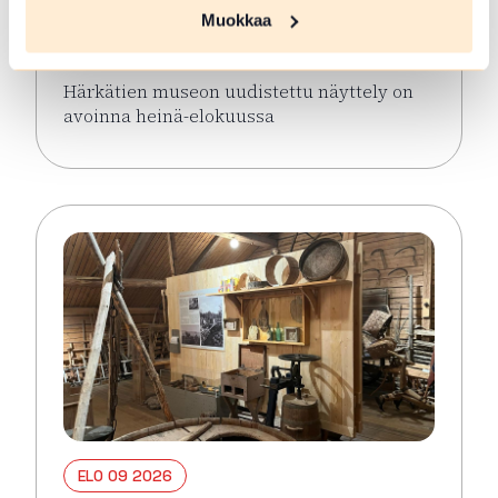
näyttely avoinna keaällä 2026
Muokkaa
Hämeenlinna
Härkätien museon uudistettu näyttely on
avoinna heinä-elokuussa
Lue lisää tapahtumasta Härkätien museon uudistett
ELO 09 2026