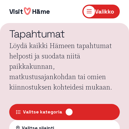
Hyppää
sisältöön
Visit
Häme
Valikko
Tapahtumat
Löydä kaikki Hämeen tapahtumat
helposti ja suodata niitä
paikkakunnan,
matkustusajankohdan tai omien
kiinnostuksen kohteidesi mukaan.
Valitse kategoria
Valitse sijainti