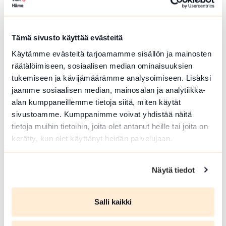
Hämeenlinna
Härkätien museon uudistettu näyttely on
avoinna heinä-elokuussa
Tämä sivusto käyttää evästeitä
Lue lisää tapahtumasta Härkätien museon uudistett
Käytämme evästeitä tarjoamamme sisällön ja mainosten
räätälöimiseen, sosiaalisen median ominaisuuksien
tukemiseen ja kävijämäärämme analysoimiseen. Lisäksi
jaamme sosiaalisen median, mainosalan ja analytiikka-
alan kumppaneillemme tietoja siitä, miten käytät
sivustoamme. Kumppanimme voivat yhdistää näitä
tietoja muihin tietoihin, joita olet antanut heille tai joita on
kerätty, kun olet käyttänyt heidän palvelujaan.
Näytä tiedot
ELO 09 2026
Salli kaikki
Härkätien museon uudistettu