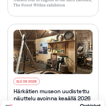
The Forest Within exhibition
Lue lisää tapahtumasta Guided tour in English: Antti 
ELO 09 2026
Härkätien museon uudistettu
näyttely avoinna keaällä 2026