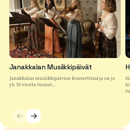
Janakkalan Musiikkipäivät
H
Janakkalan musiikkipäivien konserttisarja on jo
H
yli 30 vuotta tuonut…
hi
t
Lue lisää tuotteesta Janakkalan Musiikkipäivät
Lu