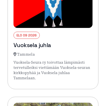
ELO 09 2026
Vuoksela juhla
Tammela
Vuoksela-Seura ry toivottaa lämpimästi
tervetulleiksi viettämään Vuoksela-seuran
kirkkopyhää ja Vuoksela juhlaa
Tammelaan.
Lue lisää tapahtumasta Vuoksela juhla