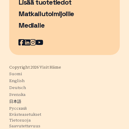
Lisää tuotetiedot
Matkailutoimijoille
Medialle
Facebook
Sivu avautuu uudessa ikkunassa
LinkedIn
Sivu avautuu uudessa ikkunassa
Instagram
Sivu avautuu uudessa ikkunass
YouTube
Sivu avautuu uudessa ikkuna
Copyright 2026 Visit Häme
Suomi
English
Deutsch
Svenska
日本語
Русский
Evästeasetukset
Tietosuoja
Saavutettavuus