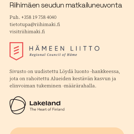
Riihimäen seudun matkailuneuvonta
Puh. +358 19 758 4040
tietotupa@riihimaki.fi
visitriihimaki.fi
Sivusto on uudistettu Löydä luonto -hankkeessa,
jota on rahoitettu Alueiden kestävän kasvun ja
elinvoiman tukeminen -määrärahalla.