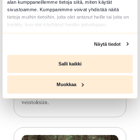
alan kumppaneillemme tietoja siitä, miten käytät
sivustoamme. Kumppanimme voivat yhdistää näitä
tietoja muihin tietoihin, joita olet antanut heille tai joita on
kerätty, kun olet käyttänyt heidän palvelujaan.
Näytä tiedot
ELO 09 2026
Veistoskierros
Salli kaikki
Hämeenlinna
Muokkaa
Opastettu tutustumiskierros
Hämeenlinnan keskustan alueen
veistoksiin.
Lue lisää tapahtumasta Veistoskierros