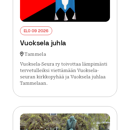
ELO 09 2026
Vuoksela juhla
Tammela
Vuoksela-Seura ry toivottaa lämpimästi
tervetulleiksi viettämään Vuoksela-
seuran kirkkopyhää ja Vuoksela juhlaa
Tammelaan.
Lue lisää tapahtumasta Vuoksela juhla