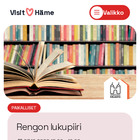
Hyppää
sisältöön
Visit
Häme
Valikko
PAIKALLISET
Rengon lukupiiri