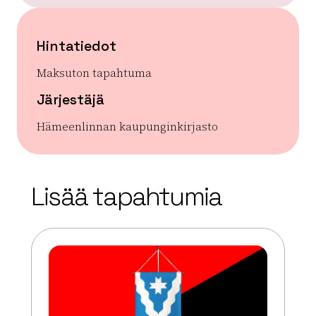
Hintatiedot
Maksuton tapahtuma
Järjestäjä
Hämeenlinnan kaupunginkirjasto
| ©
Leaflet
OpenStreetMap
+
Lisää tapahtumia
−