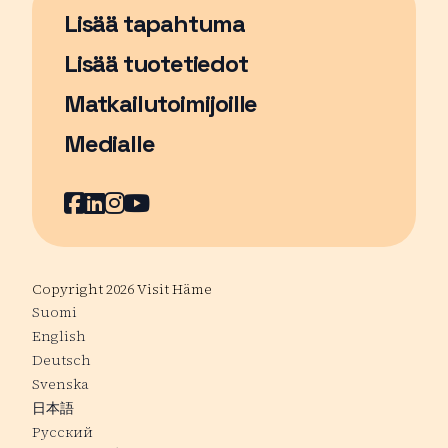
Lisää tapahtuma
Sivu avautuu uudessa ikkunassa
Lisää tuotetiedot
Matkailutoimijoille
Medialle
Facebook
Sivu avautuu uudessa ikkunassa
LinkedIn
Sivu avautuu uudessa ikkunassa
Instagram
Sivu avautuu uudessa ikkunass
YouTube
Sivu avautuu uudessa ikkuna
Copyright 2026 Visit Häme
Suomi
English
Deutsch
Svenska
日本語
Русский