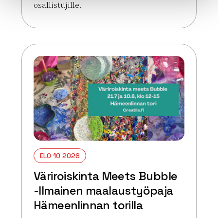
osallistujille.
Lue lisää tapahtumasta Väriroiskinta Meets Bubbl
ELO 10 2026
Väriroiskinta Meets Bubble
-Ilmainen maalaustyöpaja
Hämeenlinnan torilla