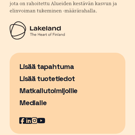
jota on rahoitettu Alueiden kestävän kasvun ja
elinvoiman tukeminen -määrärahalla.
Lisää tapahtuma
Sivu avautuu uudessa ikkunassa
Lisää tuotetiedot
Matkailutoimijoille
Medialle
Facebook
Sivu avautuu uudessa ikkunassa
LinkedIn
Sivu avautuu uudessa ikkunassa
Instagram
Sivu avautuu uudessa ikkunass
YouTube
Sivu avautuu uudessa ikkuna