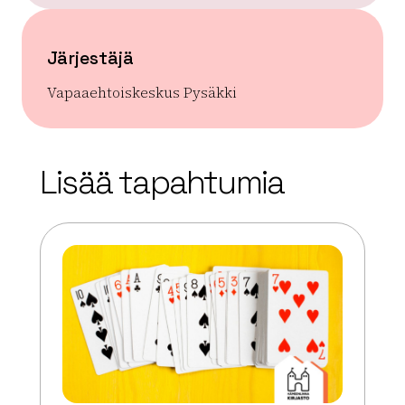
Järjestäjä
Vapaaehtoiskeskus Pysäkki
| ©
Leaflet
OpenStreetMap
+
Lisää tapahtumia
−