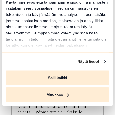
Käytämme evästeitä tarjoamamme sisällön ja mainosten
räätälöimiseen, sosiaalisen median ominaisuuksien
tukemiseen ja kävijämäärämme analysoimiseen. Lisäksi
jaamme sosiaalisen median, mainosalan ja analytiikka-
alan kumppaneillemme tietoja siitä, miten käytät
sivustoamme. Kumppanimme voivat yhdistää näitä
tietoja muihin tietoihin, joita olet antanut heille tai joita on
kerätty, kun olet käyttänyt heidän palvelujaan.
ELO 10 2026
Väriroiskinta Meets Bubble
Näytä tiedot
-Ilmainen maalaustyöpaja
Hämeenlinnan torilla
Salli kaikki
Hämeenlinna
Pääset torilla kokeilemaan erittäin
Muokkaa
hauskaa Väriroiskintaa sekä
kuplamaalausta. Mitään osaamista ei
tarvita. Työpaja sopii eri-ikäisille