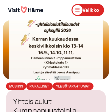
Hyppää
sisältöön
Visit
Häme
Valikko
MUSIIKKI
PAIKALLISET
YLEISÖTAPAHTUMAT
Yhteislaulut
Kumppanuustalolla