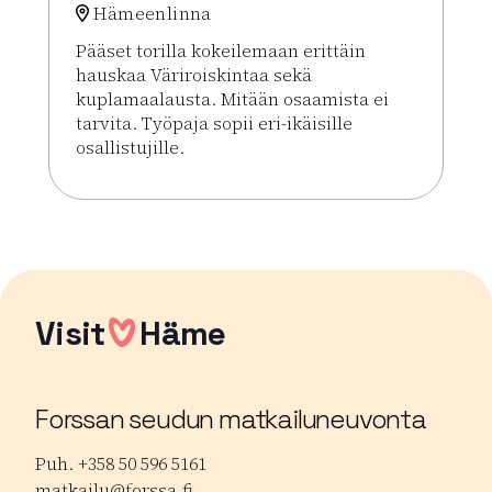
Hämeenlinna
Pääset torilla kokeilemaan erittäin
hauskaa Väriroiskintaa sekä
kuplamaalausta. Mitään osaamista ei
tarvita. Työpaja sopii eri-ikäisille
osallistujille.
Lue lisää tapahtumasta Väriroiskinta Meets Bubbl
Visit
Häme
Forssan seudun matkailuneuvonta
Puh. +358 50 596 5161
matkailu@forssa.fi