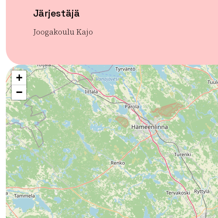
Järjestäjä
Joogakoulu Kajo
+
−