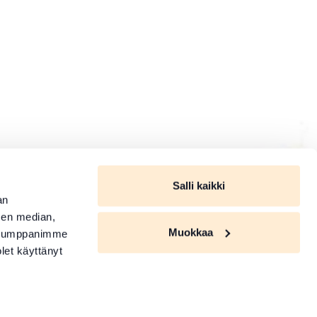
Salli kaikki
an
sen median,
Muokkaa
. Kumppanimme
olet käyttänyt