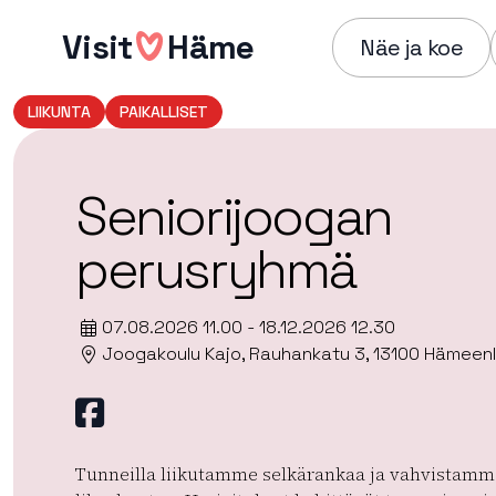
Hyppää
Visit
Häme
sisältöön
Näe ja koe
LIIKUNTA
PAIKALLISET
Seniorijoogan
perusryhmä
07.08.2026 11.00 - 18.12.2026 12.30
Joogakoulu Kajo, Rauhankatu 3, 13100 Hämeenl
Facebook
Tunneilla liikutamme selkärankaa ja vahvistamm