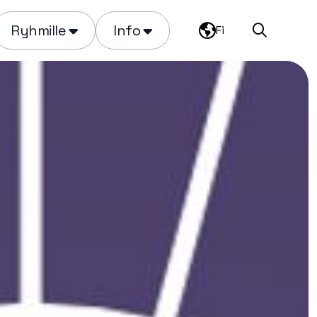
Ryhmille
Info
Fi
Haku