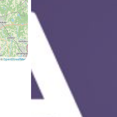
 ©
OpenStreetMap