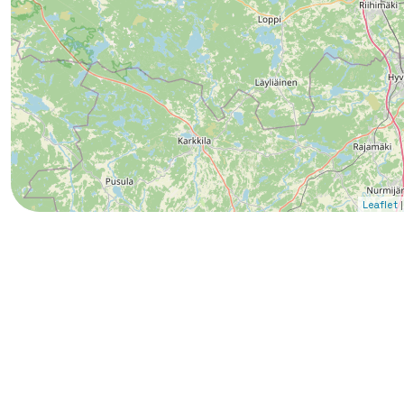
|
Leaflet