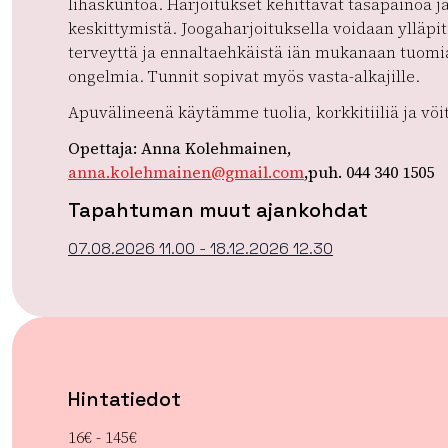
lihaskuntoa. Harjoitukset kehittävät tasapainoa j
keskittymistä. Joogaharjoituksella voidaan ylläpi
terveyttä ja ennaltaehkäistä iän mukanaan tuomi
ongelmia. Tunnit sopivat myös vasta-alkajille.
Apuvälineenä käytämme tuolia, korkkitiiliä ja vöi
Opettaja: Anna Kolehmainen,
anna.kolehmainen@gmail.com
,puh. 044 340 1505
Tapahtuman muut ajankohdat
07.08.2026 11.00 - 18.12.2026 12.30
Hintatiedot
16€ - 145€