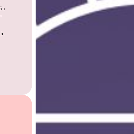
a
tää
a
tä.