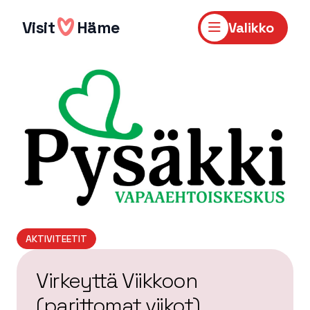
Hyppää
sisältöön
Visit
Häme
Valikko
AKTIVITEETIT
Virkeyttä Viikkoon
(parittomat viikot)