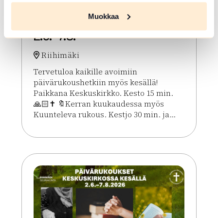
Kesän rukoushetket
Muokkaa
Riihimäen Keskuskirkossa
2.6.–7.8.
Riihimäki
Tervetuloa kaikille avoimiin
päivärukoushetkiin myös kesällä!
Paikkana Keskuskirkko. Kesto 15 min.
🙏🏻✝️ 🔖Kerran kuukaudessa myös
Kuunteleva rukous. Kestjo 30 min. ja...
Lue lisää tapahtumasta Kesän rukoushetket Riihim