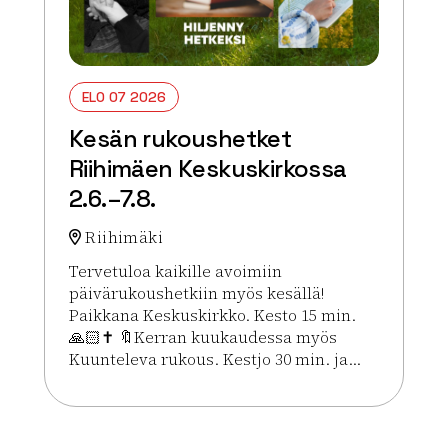
ELO 07 2026
Kesän rukoushetket
Riihimäen Keskuskirkossa
2.6.–7.8.
Riihimäki
Tervetuloa kaikille avoimiin
päivärukoushetkiin myös kesällä!
Paikkana Keskuskirkko. Kesto 15 min.
🙏🏻✝️ 🔖Kerran kuukaudessa myös
Kuunteleva rukous. Kestjo 30 min. ja...
Lue lisää tapahtumasta Kesän rukoushetket Riihim