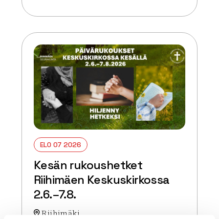
Lue lisää tapahtumasta Kesän rukoushetket Riihim
ELO 07 2026
Kesän rukoushetket
Riihimäen Keskuskirkossa
2.6.–7.8.
Riihimäki