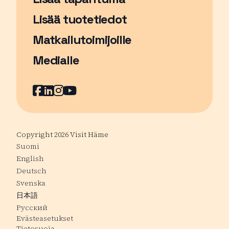
Sivu avautuu uudessa ikkunassa
Lisää tuotetiedot
Matkailutoimijoille
Medialle
Facebook
Sivu avautuu uudessa ikkunassa
LinkedIn
Sivu avautuu uudessa ikkunassa
Instagram
Sivu avautuu uudessa ikkunass
YouTube
Sivu avautuu uudessa ikkuna
Copyright 2026 Visit Häme
Suomi
English
Deutsch
Svenska
日本語
Русский
Evästeasetukset
Tietosuoja