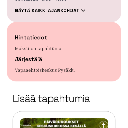
NÄYTÄ KAIKKI AJANKOHDAT
Hintatiedot
Maksuton tapahtuma
Järjestäjä
Vapaaehtoiskeskus Pysäkki
| ©
Leaflet
OpenStreetMap
+
Lisää tapahtumia
−