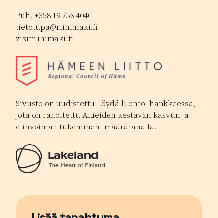
Puh. +358 19 758 4040
tietotupa@riihimaki.fi
visitriihimaki.fi
Sivusto on uudistettu Löydä luonto -hankkeessa,
jota on rahoitettu Alueiden kestävän kasvun ja
elinvoiman tukeminen -määrärahalla.
Lisää tapahtuma