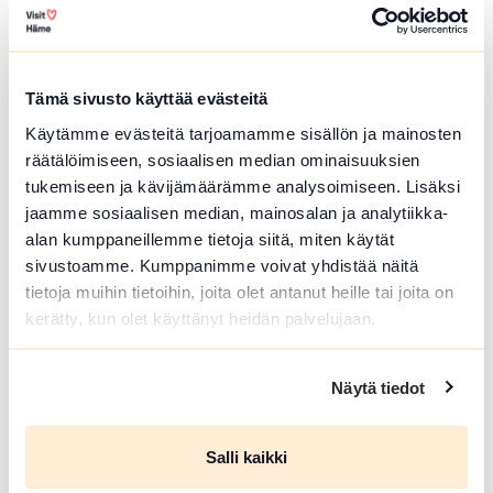
Tervetuloa kaikille avoimiin
päivärukoushetkiin myös kesällä!
Paikkana Keskuskirkko. Kesto 15 min.
🙏🏻✝️ 🔖Kerran kuukaudessa myös
Tämä sivusto käyttää evästeitä
Kuunteleva rukous. Kestjo 30 min. ja...
Käytämme evästeitä tarjoamamme sisällön ja mainosten
Lue lisää tapahtumasta Kesän rukoushetket Riihim
räätälöimiseen, sosiaalisen median ominaisuuksien
tukemiseen ja kävijämäärämme analysoimiseen. Lisäksi
jaamme sosiaalisen median, mainosalan ja analytiikka-
alan kumppaneillemme tietoja siitä, miten käytät
sivustoamme. Kumppanimme voivat yhdistää näitä
tietoja muihin tietoihin, joita olet antanut heille tai joita on
kerätty, kun olet käyttänyt heidän palvelujaan.
Näytä tiedot
Salli kaikki
ELO 07 2026