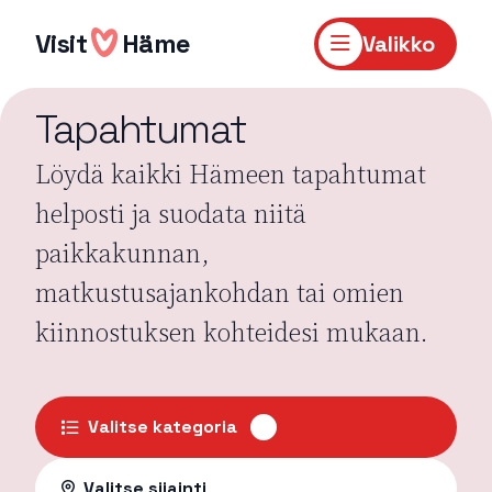
Hyppää
sisältöön
Visit
Häme
Valikko
Tapahtumat
Löydä kaikki Hämeen tapahtumat
helposti ja suodata niitä
paikkakunnan,
matkustusajankohdan tai omien
kiinnostuksen kohteidesi mukaan.
Valitse kategoria
Valitse sijainti