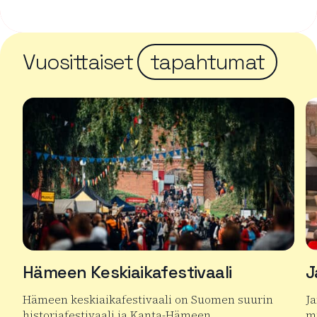
Vuosittaiset
tapahtumat
Hämeen Keskiaikafestivaali
J
Hämeen keskiaikafestivaali on Suomen suurin
J
historiafestivaali ja Kanta-Hämeen
mu