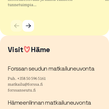
tunnetuimpia…
Lu
Lue lisää tuotteesta Hämeen Keskiaikafestivaali
Visit
Häme
Forssan seudun matkailuneuvonta
Puh. +358 50 596 5161
matkailu@forssa.fi
forssanseutu.fi
Hämeenlinnan matkailuneuvonta