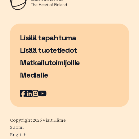
Lisää tapahtuma
Sivu avautuu uudessa ikkunassa
Lisää tuotetiedot
Matkailutoimijoille
Medialle
Facebook
Sivu avautuu uudessa ikkunassa
LinkedIn
Sivu avautuu uudessa ikkunassa
Instagram
Sivu avautuu uudessa ikkunass
YouTube
Sivu avautuu uudessa ikkuna
Copyright 2026 Visit Häme
Suomi
English