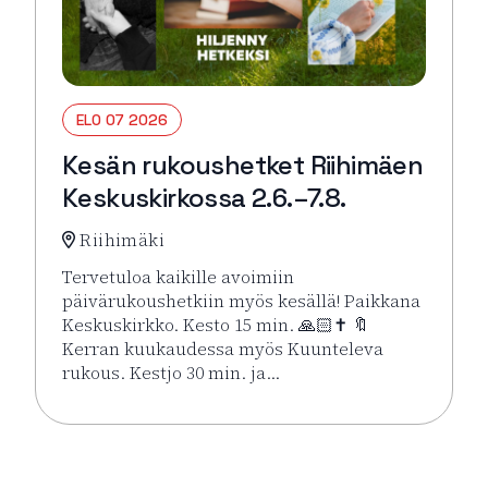
ELO 07 2026
Kesän rukoushetket Riihimäen
Keskuskirkossa 2.6.–7.8.
Riihimäki
Tervetuloa kaikille avoimiin
päivärukoushetkiin myös kesällä! Paikkana
Keskuskirkko. Kesto 15 min. 🙏🏻✝️ 🔖
Kerran kuukaudessa myös Kuunteleva
rukous. Kestjo 30 min. ja…
Lue lisää tapahtumasta Kesän rukoushetket Riihimä