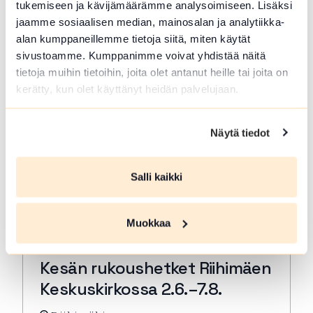
tukemiseen ja kävijämäärämme analysoimiseen. Lisäksi
rukous. Kestjo 30 min. ja…
jaamme sosiaalisen median, mainosalan ja analytiikka-
Lue lisää tapahtumasta Kesän rukoushetket Riihimä
alan kumppaneillemme tietoja siitä, miten käytät
sivustoamme. Kumppanimme voivat yhdistää näitä
tietoja muihin tietoihin, joita olet antanut heille tai joita on
kerätty, kun olet käyttänyt heidän palvelujaan.
Näytä tiedot
Salli kaikki
Muokkaa
ELO 07 2026
Kesän rukoushetket Riihimäen
Keskuskirkossa 2.6.–7.8.