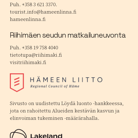
Puh. +358 3 621 3370.
tourist.info@hameenlinna.fi
hameenlinna.fi
Riihimäen seudun matkailuneuvonta
Puh. +358 19 758 4040
tietotupa@riihimaki.fi
visitriihimaki.fi
Sivusto on uudistettu Löydä luonto -hankkeessa,
jota on rahoitettu Alueiden kestävän kasvun ja
elinvoiman tukeminen -määrärahalla.