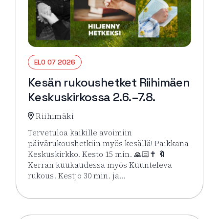
ELO 07 2026
Kesän rukoushetket Riihimäen
Keskuskirkossa 2.6.–7.8.
Riihimäki
Tervetuloa kaikille avoimiin
päivärukoushetkiin myös kesällä! Paikkana
Keskuskirkko. Kesto 15 min. 🙏🏻✝️ 🔖
Kerran kuukaudessa myös Kuunteleva
rukous. Kestjo 30 min. ja…
Lue lisää tapahtumasta Kesän rukoushetket Riihimä