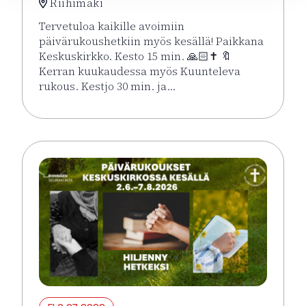
Riihimäki
Tervetuloa kaikille avoimiin
päivärukoushetkiin myös kesällä! Paikkana
Keskuskirkko. Kesto 15 min. 🙏🏻✝️ 🔖
Kerran kuukaudessa myös Kuunteleva
rukous. Kestjo 30 min. ja…
Lue lisää tapahtumasta Kesän rukoushetket Riihimä