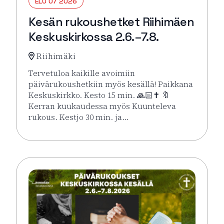
ELO 07 2026
Kesän rukoushetket Riihimäen
Keskuskirkossa 2.6.–7.8.
Riihimäki
Tervetuloa kaikille avoimiin
päivärukoushetkiin myös kesällä! Paikkana
Keskuskirkko. Kesto 15 min. 🙏🏻✝️ 🔖
Kerran kuukaudessa myös Kuunteleva
rukous. Kestjo 30 min. ja…
Lue lisää tapahtumasta Kesän rukoushetket Riihimä