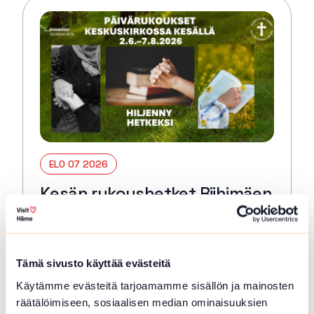
ELO 07 2026
Kesän rukoushetket Riihimäen
Keskuskirkossa 2.6.–7.8.
Riihimäki
Tämä sivusto käyttää evästeitä
Tervetuloa kaikille avoimiin
päivärukoushetkiin myös kesällä! Paikkana
Käytämme evästeitä tarjoamamme sisällön ja mainosten
Keskuskirkko. Kesto 15 min. 🙏🏻✝️ 🔖
räätälöimiseen, sosiaalisen median ominaisuuksien
Kerran kuukaudessa myös Kuunteleva