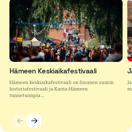
Hämeen Keskiaikafestivaali
J
Hämeen keskiaikafestivaali on Suomen suurin
J
historiafestivaali ja Kanta-Hämeen
mu
tunnetuimpia…
Lu
Lue lisää tuotteesta Hämeen Keskiaikafestivaali