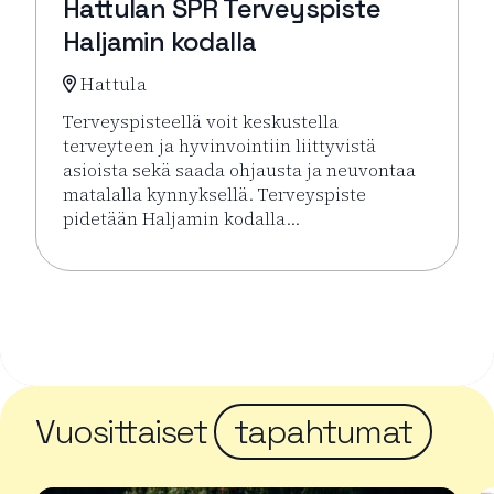
Hattulan SPR Terveyspiste
Haljamin kodalla
Hattula
Terveyspisteellä voit keskustella
terveyteen ja hyvinvointiin liittyvistä
asioista sekä saada ohjausta ja neuvontaa
matalalla kynnyksellä. Terveyspiste
pidetään Haljamin kodalla…
Lue lisää tapahtumasta Hattulan SPR Terveyspiste H
Vuosittaiset
tapahtumat