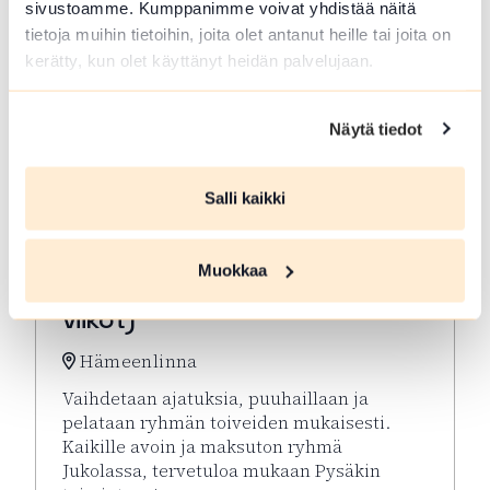
sivustoamme. Kumppanimme voivat yhdistää näitä
tietoja muihin tietoihin, joita olet antanut heille tai joita on
kerätty, kun olet käyttänyt heidän palvelujaan.
Näytä tiedot
Salli kaikki
ELO 10 2026
Muokkaa
Virkeyttä Viikkoon (parittomat
viikot)
Hämeenlinna
Vaihdetaan ajatuksia, puuhaillaan ja
pelataan ryhmän toiveiden mukaisesti.
Kaikille avoin ja maksuton ryhmä
Jukolassa, tervetuloa mukaan Pysäkin