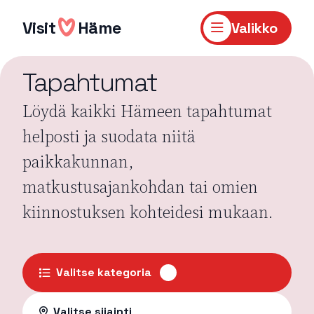
Hyppää
sisältöön
Visit
Häme
Valikko
Tapahtumat
Löydä kaikki Hämeen tapahtumat
helposti ja suodata niitä
paikkakunnan,
matkustusajankohdan tai omien
kiinnostuksen kohteidesi mukaan.
Valitse kategoria
Valitse sijainti