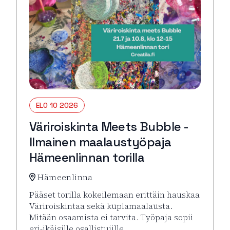
ELO 10 2026
Väriroiskinta Meets Bubble -
Ilmainen maalaustyöpaja
Hämeenlinnan torilla
Hämeenlinna
Pääset torilla kokeilemaan erittäin hauskaa
Väriroiskintaa sekä kuplamaalausta.
Mitään osaamista ei tarvita. Työpaja sopii
eri-ikäisille osallistujille.