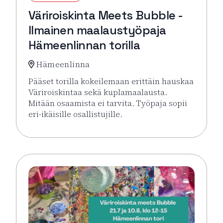
Väriroiskinta Meets Bubble -
Ilmainen maalaustyöpaja
Hämeenlinnan torilla
Hämeenlinna
Pääset torilla kokeilemaan erittäin hauskaa
Väriroiskintaa sekä kuplamaalausta.
Mitään osaamista ei tarvita. Työpaja sopii
eri-ikäisille osallistujille.
Lue lisää tapahtumasta Väriroiskinta Meets Bubble 