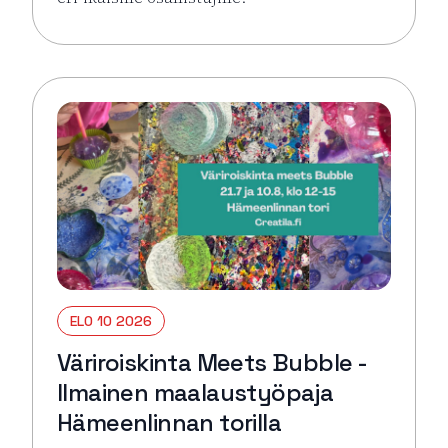
Lue lisää tapahtumasta Väriroiskinta Meets Bubble 
ELO 10 2026
Väriroiskinta Meets Bubble -
Ilmainen maalaustyöpaja
Hämeenlinnan torilla