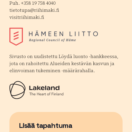
Puh. +358 19 758 4040
tietotupa@riihimaki.fi
visitriihimaki.fi
Sivusto on uudistettu Löydä luonto -hankkeessa,
jota on rahoitettu Alueiden kestävän kasvun ja
elinvoiman tukeminen -määrärahalla.
Lisää tapahtuma
Sivu avautuu uudessa ikkunassa