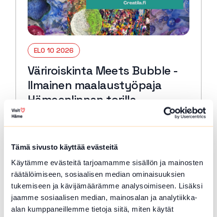
ELO 10 2026
Väriroiskinta Meets Bubble -
Ilmainen maalaustyöpaja
Hämeenlinnan torilla
Hämeenlinna
Pääset torilla kokeilemaan erittäin hauskaa
Väriroiskintaa sekä kuplamaalausta.
Tämä sivusto käyttää evästeitä
Mitään osaamista ei tarvita. Työpaja sopii
Käytämme evästeitä tarjoamamme sisällön ja mainosten
eri-ikäisille osallistujille.
räätälöimiseen, sosiaalisen median ominaisuuksien
Lue lisää tapahtumasta Väriroiskinta Meets Bubble 
tukemiseen ja kävijämäärämme analysoimiseen. Lisäksi
jaamme sosiaalisen median, mainosalan ja analytiikka-
alan kumppaneillemme tietoja siitä, miten käytät