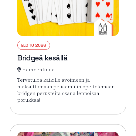
ELO 10 2026
Bridgeä kesällä
Hämeenlinna
Tervetuloa kaikille avoimeen ja
maksuttomaan peliaamuun opettelemaan
bridgen perusteita osana leppoisaa
porukkaa!
Lue lisää tapahtumasta Bridgeä kesällä