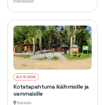
toimintaan!
Lue lisää tapahtumasta Virkeyttä Viikkoon (parittom
ELO 10 2026
Kotatapahtuma ikäihmisille ja
vammaisille
Hattula