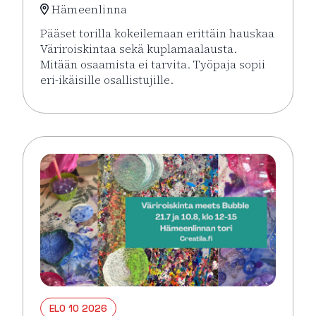
Hämeenlinna
Pääset torilla kokeilemaan erittäin hauskaa
Väriroiskintaa sekä kuplamaalausta.
Mitään osaamista ei tarvita. Työpaja sopii
eri-ikäisille osallistujille.
Lue lisää tapahtumasta Väriroiskinta Meets Bubble 
ELO 10 2026