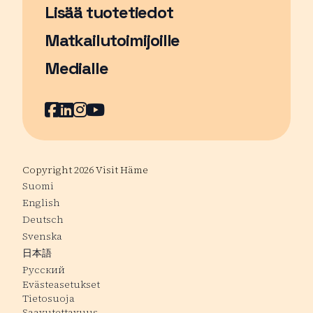
Lisää tuotetiedot
Matkailutoimijoille
Medialle
Facebook
Sivu avautuu uudessa ikkunassa
LinkedIn
Sivu avautuu uudessa ikkunassa
Instagram
Sivu avautuu uudessa ikkunass
YouTube
Sivu avautuu uudessa ikkuna
Copyright 2026 Visit Häme
Suomi
English
Deutsch
Svenska
日本語
Русский
Evästeasetukset
Tietosuoja
Saavutettavuus