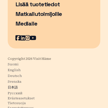
Lisää tuotetiedot
Matkailutoimijoille
Medialle
Facebook
Sivu avautuu uudessa ikkunassa
LinkedIn
Sivu avautuu uudessa ikkunassa
Instagram
Sivu avautuu uudessa ikkunass
YouTube
Sivu avautuu uudessa ikkuna
Copyright 2026 Visit Häme
Suomi
English
Deutsch
Svenska
日本語
Русский
Evästeasetukset
Tietosuoja
Saavutettavuus