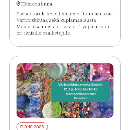
Hämeenlinna
Pääset torilla kokeilemaan erittäin hauskaa
Väriroiskintaa sekä kuplamaalausta.
Mitään osaamista ei tarvita. Työpaja sopii
eri-ikäisille osallistujille.
Lue lisää tapahtumasta Väriroiskinta Meets Bubble 
ELO 10 2026