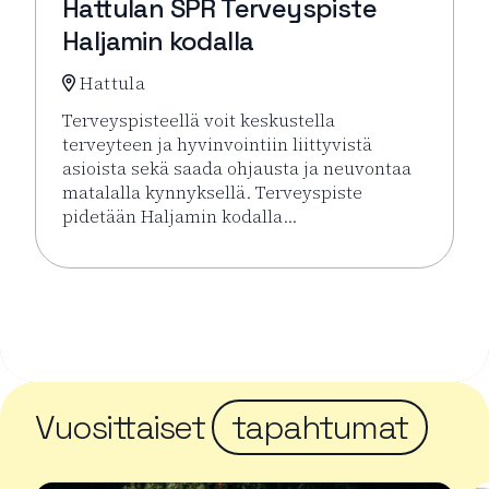
Hattulan SPR Terveyspiste
Haljamin kodalla
Hattula
Terveyspisteellä voit keskustella
terveyteen ja hyvinvointiin liittyvistä
asioista sekä saada ohjausta ja neuvontaa
matalalla kynnyksellä. Terveyspiste
pidetään Haljamin kodalla…
Lue lisää tapahtumasta Hattulan SPR Terveyspiste H
Vuosittaiset
tapahtumat