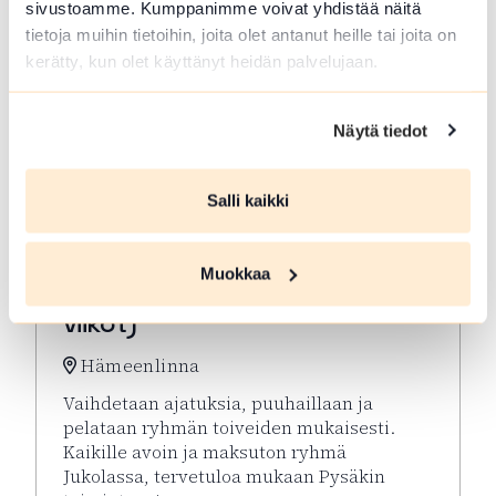
sivustoamme. Kumppanimme voivat yhdistää näitä
tietoja muihin tietoihin, joita olet antanut heille tai joita on
kerätty, kun olet käyttänyt heidän palvelujaan.
Näytä tiedot
Salli kaikki
ELO 10 2026
Muokkaa
Virkeyttä Viikkoon (parittomat
viikot)
Hämeenlinna
Vaihdetaan ajatuksia, puuhaillaan ja
pelataan ryhmän toiveiden mukaisesti.
Kaikille avoin ja maksuton ryhmä
Jukolassa, tervetuloa mukaan Pysäkin