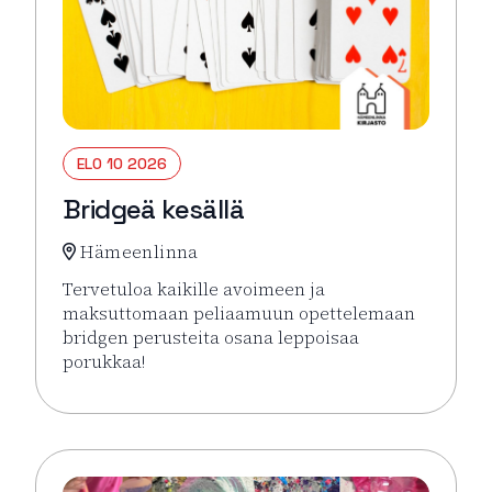
ELO 10 2026
Bridgeä kesällä
Hämeenlinna
Tervetuloa kaikille avoimeen ja
maksuttomaan peliaamuun opettelemaan
bridgen perusteita osana leppoisaa
porukkaa!
Lue lisää tapahtumasta Bridgeä kesällä