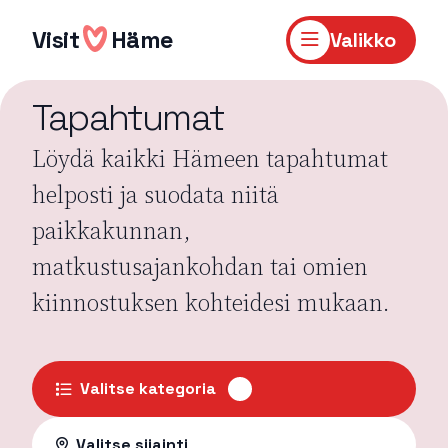
Hyppää
sisältöön
Visit
Häme
Valikko
Tapahtumat
Löydä kaikki Hämeen tapahtumat
helposti ja suodata niitä
paikkakunnan,
matkustusajankohdan tai omien
kiinnostuksen kohteidesi mukaan.
Valitse kategoria
Valitse sijainti