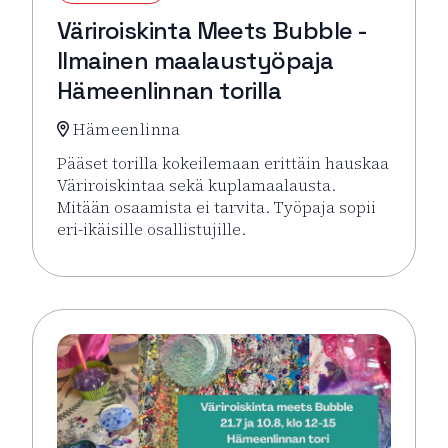
Väriroiskinta Meets Bubble -
Ilmainen maalaustyöpaja
Hämeenlinnan torilla
Hämeenlinna
Pääset torilla kokeilemaan erittäin hauskaa
Väriroiskintaa sekä kuplamaalausta.
Mitään osaamista ei tarvita. Työpaja sopii
eri-ikäisille osallistujille.
Lue lisää tapahtumasta Väriroiskinta Meets Bubble 