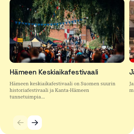
Hämeen Keskiaikafestivaali
J
Hämeen keskiaikafestivaali on Suomen suurin
J
historiafestivaali ja Kanta-Hämeen
mu
tunnetuimpia…
Lu
Lue lisää tuotteesta Hämeen Keskiaikafestivaali