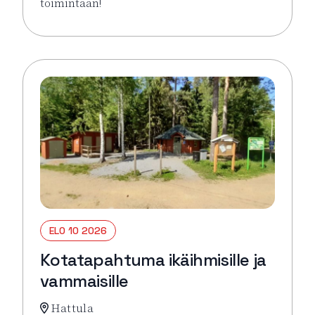
toimintaan!
Lue lisää tapahtumasta Virkeyttä Viikkoon (parittom
ELO 10 2026
Kotatapahtuma ikäihmisille ja
vammaisille
Hattula