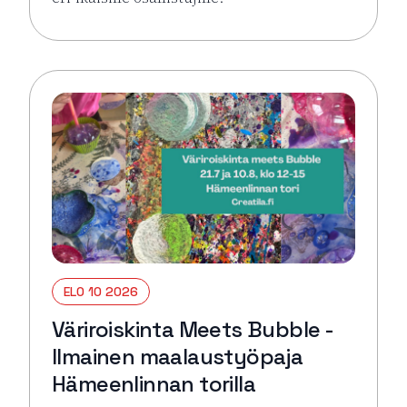
Lue lisää tapahtumasta Väriroiskinta Meets Bubble 
ELO 10 2026
Väriroiskinta Meets Bubble -
Ilmainen maalaustyöpaja
Hämeenlinnan torilla