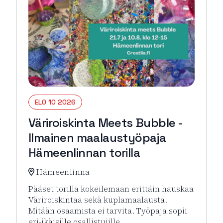
ELO 10 2026
Väriroiskinta Meets Bubble -
Ilmainen maalaustyöpaja
Hämeenlinnan torilla
Hämeenlinna
Pääset torilla kokeilemaan erittäin hauskaa
Väriroiskintaa sekä kuplamaalausta.
Mitään osaamista ei tarvita. Työpaja sopii
eri-ikäisille osallistujille.