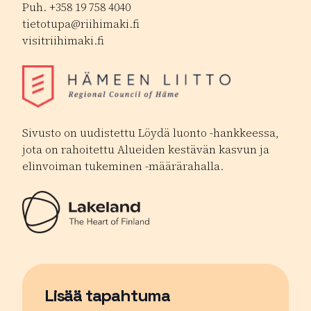
Puh. +358 19 758 4040
tietotupa@riihimaki.fi
visitriihimaki.fi
Sivusto on uudistettu Löydä luonto -hankkeessa,
jota on rahoitettu Alueiden kestävän kasvun ja
elinvoiman tukeminen -määrärahalla.
Lisää tapahtuma
Sivu avautuu uudessa ikkunassa