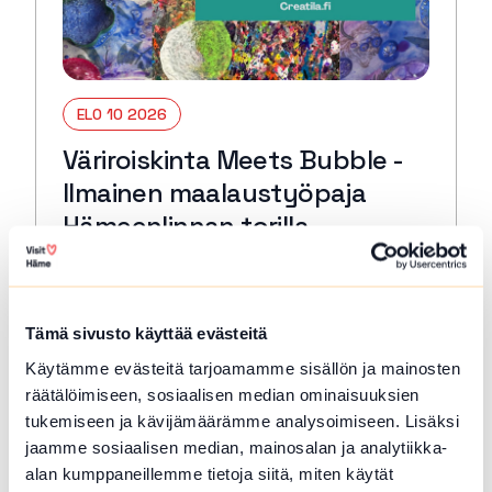
ELO 10 2026
Väriroiskinta Meets Bubble -
Ilmainen maalaustyöpaja
Hämeenlinnan torilla
Hämeenlinna
Pääset torilla kokeilemaan erittäin hauskaa
Väriroiskintaa sekä kuplamaalausta.
Tämä sivusto käyttää evästeitä
Mitään osaamista ei tarvita. Työpaja sopii
Käytämme evästeitä tarjoamamme sisällön ja mainosten
eri-ikäisille osallistujille.
räätälöimiseen, sosiaalisen median ominaisuuksien
Lue lisää tapahtumasta Väriroiskinta Meets Bubble 
tukemiseen ja kävijämäärämme analysoimiseen. Lisäksi
jaamme sosiaalisen median, mainosalan ja analytiikka-
alan kumppaneillemme tietoja siitä, miten käytät