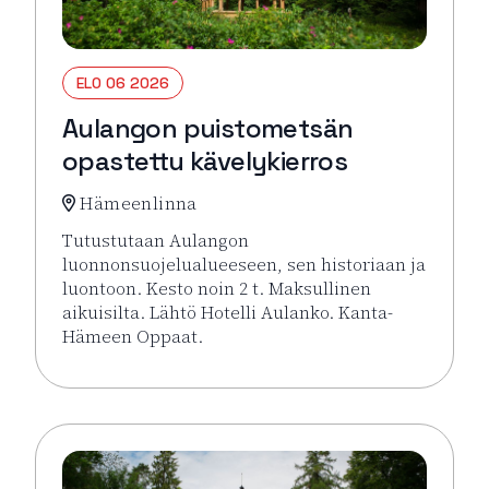
ELO 06 2026
Aulangon puistometsän
opastettu kävelykierros
Hämeenlinna
Tutustutaan Aulangon
luonnonsuojelualueeseen, sen historiaan ja
luontoon. Kesto noin 2 t. Maksullinen
aikuisilta. Lähtö Hotelli Aulanko. Kanta-
Hämeen Oppaat.
Lue lisää tapahtumasta Aulangon puistometsän opa