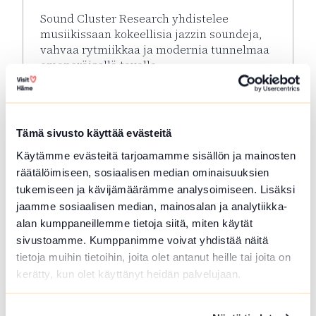
Sound Cluster Research yhdistelee
musiikissaan kokeellisia jazzin soundeja,
vahvaa rytmiikkaa ja modernia tunnelmaa
omaperäisellä tavalla.
Lue lisää tapahtumasta Korttelikeikat: Sound Clust
Tämä sivusto käyttää evästeitä
Käytämme evästeitä tarjoamamme sisällön ja mainosten
räätälöimiseen, sosiaalisen median ominaisuuksien
tukemiseen ja kävijämäärämme analysoimiseen. Lisäksi
jaamme sosiaalisen median, mainosalan ja analytiikka-
alan kumppaneillemme tietoja siitä, miten käytät
sivustoamme. Kumppanimme voivat yhdistää näitä
tietoja muihin tietoihin, joita olet antanut heille tai joita on
kerätty, kun olet käyttänyt heidän palvelujaan.
ELO 06 2026