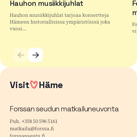
Hauhon musiikkijuhlat
F
m
Hauhon musiikkijuhlat tarjoaa konsertteja
Hämeen historiallisissa ympäristöissä joka
Fo
vuosi…
vi
Lue lisää tuotteesta Hauhon musiikkijuhlat
Lu
Visit
Häme
Forssan seudun matkailuneuvonta
Puh. +358 50 596 5161
matkailu@forssa.fi
forssanseutu.fi