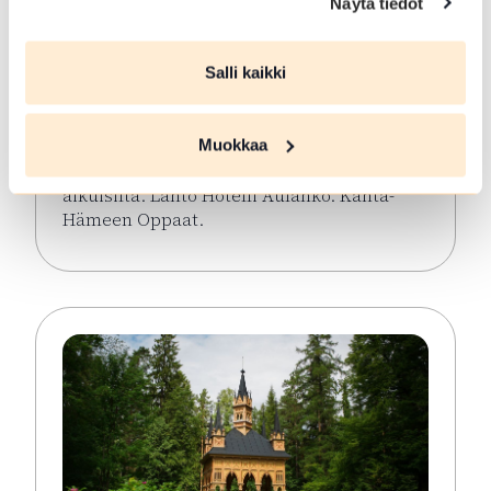
Näytä tiedot
Aulangon puistometsän
opastettu kävelykierros
Salli kaikki
Hämeenlinna
Tutustutaan Aulangon
Muokkaa
luonnonsuojelualueeseen, sen historiaan ja
luontoon. Kesto noin 2 t. Maksullinen
aikuisilta. Lähtö Hotelli Aulanko. Kanta-
Hämeen Oppaat.
Lue lisää tapahtumasta Aulangon puistometsän opa