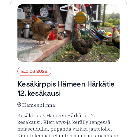
ELO 06 2026
Kesäkirppis Hämeen Härkätie
12. kesäkausi
Hämeenlinna
Kesäkirppis Hämeen Härkätie 12.
kesäkausi. Kierrätys-ja keräilyhengessä
maaseudulla, piipahda vaikka jäätelölle.
Kuuntelemaan eläinten ääniä ja tapaamaan