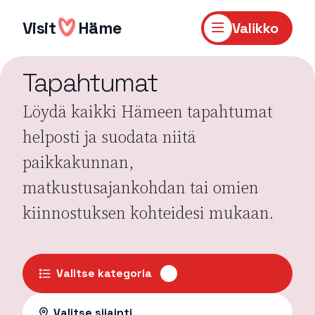
Hyppää
sisältöön
Visit
Häme
Valikko
Tapahtumat
Löydä kaikki Hämeen tapahtumat
helposti ja suodata niitä
paikkakunnan,
matkustusajankohdan tai omien
kiinnostuksen kohteidesi mukaan.
Valitse kategoria
Valitse sijainti