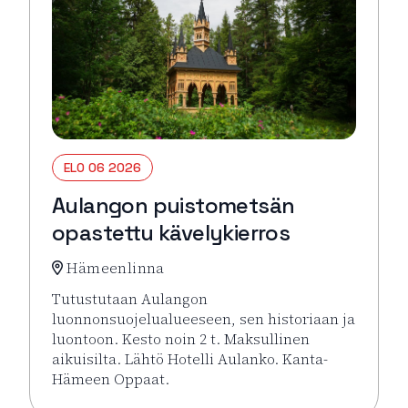
ELO 06 2026
Aulangon puistometsän
opastettu kävelykierros
Hämeenlinna
Tutustutaan Aulangon
luonnonsuojelualueeseen, sen historiaan ja
luontoon. Kesto noin 2 t. Maksullinen
aikuisilta. Lähtö Hotelli Aulanko. Kanta-
Hämeen Oppaat.