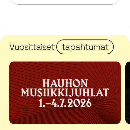
Lue lisää tapahtumasta Aulangon puistometsän opa
Vuosittaiset
tapahtumat