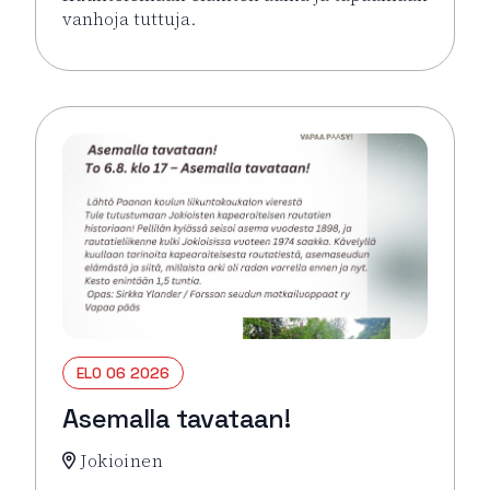
vanhoja tuttuja.
Lue lisää tapahtumasta Kesäkirppis Hämeen Härkäti
ELO 06 2026
Asemalla tavataan!
Jokioinen