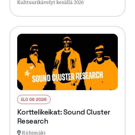
Kulttuurikävelyt kesällä 2026
Lue lisää tapahtumasta Asemalla tavataan!
ELO 06 2026
Korttelikeikat: Sound Cluster
Research
Riihimäki