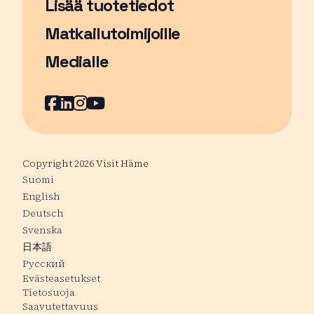
Lisää tuotetiedot
Matkailutoimijoille
Medialle
Facebook
Sivu avautuu uudessa ikkunassa
LinkedIn
Sivu avautuu uudessa ikkunassa
Instagram
Sivu avautuu uudessa ikkunass
YouTube
Sivu avautuu uudessa ikkuna
Copyright 2026 Visit Häme
Suomi
English
Deutsch
Svenska
日本語
Русский
Evästeasetukset
Tietosuoja
Saavutettavuus