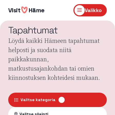
Hyppää
sisältöön
Visit
Häme
Valikko
Tapahtumat
Löydä kaikki Hämeen tapahtumat
helposti ja suodata niitä
paikkakunnan,
matkustusajankohdan tai omien
kiinnostuksen kohteidesi mukaan.
Valitse kategoria
Valitse sijainti