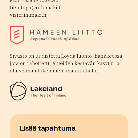
Puh. +358 19 758 4040
tietotupa@riihimaki.fi
visitriihimaki.fi
Sivusto on uudistettu Löydä luonto -hankkeessa,
jota on rahoitettu Alueiden kestävän kasvun ja
elinvoiman tukeminen -määrärahalla.
Lisää tapahtuma
Sivu avautuu uudessa ikkunassa