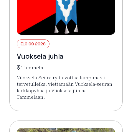
ELO 09 2026
Vuoksela juhla
Tammela
Vuoksela-Seura ry toivottaa lämpimästi
tervetulleiksi viettämään Vuoksela-seuran
kirkkopyhää ja Vuoksela juhlaa
Tammelaan.
Lue lisää tapahtumasta Vuoksela juhla