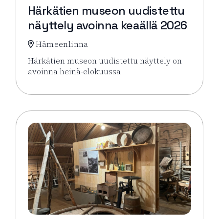
Härkätien museon uudistettu
näyttely avoinna keaällä 2026
Hämeenlinna
Härkätien museon uudistettu näyttely on
avoinna heinä-elokuussa
Lue lisää tapahtumasta Härkätien museon uudistett