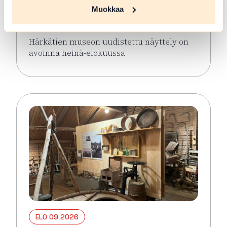
näyttely avoinna keaällä 2026
Muokkaa
Hämeenlinna
Härkätien museon uudistettu näyttely on
avoinna heinä-elokuussa
Lue lisää tapahtumasta Härkätien museon uudistett
ELO 09 2026