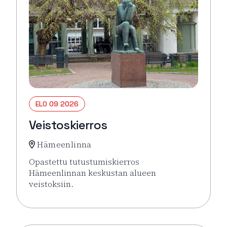
ELO 09 2026
Veistoskierros
Hämeenlinna
Opastettu tutustumiskierros
Hämeenlinnan keskustan alueen
veistoksiin.
Lue lisää tapahtumasta Veistoskierros