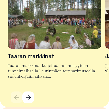
Taaran markkinat
J
Taaran markkinat kuljettaa menneisyyteen
Ja
tunnelmallisella Laurinmäen torpparimuseolla
yl
sadonkorjuun aikaan….
Lu
Lue lisää tuotteesta Taaran markkinat