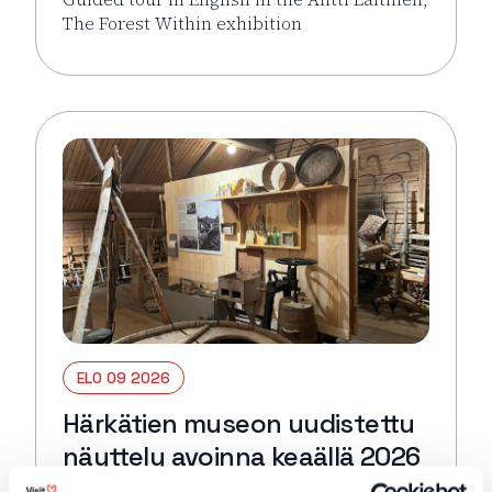
The Forest Within exhibition
Lue lisää tapahtumasta Guided tour in English: Antti 
ELO 09 2026
Härkätien museon uudistettu
näyttely avoinna keaällä 2026