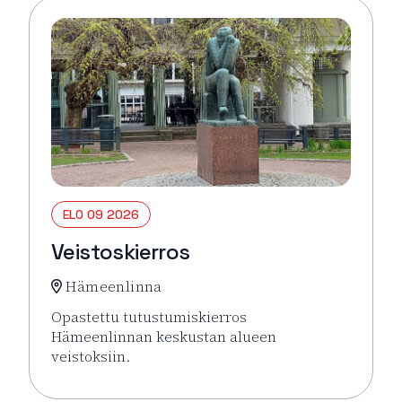
ELO 09 2026
Veistoskierros
Hämeenlinna
Opastettu tutustumiskierros
Hämeenlinnan keskustan alueen
veistoksiin.
Lue lisää tapahtumasta Veistoskierros