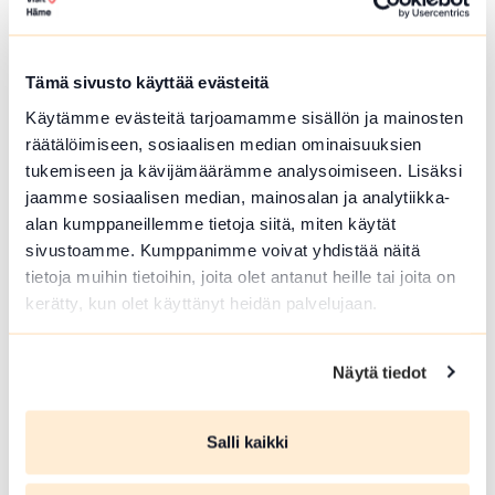
Hämeenlinna
Härkätien museon uudistettu näyttely on
avoinna heinä-elokuussa
Tämä sivusto käyttää evästeitä
Lue lisää tapahtumasta Härkätien museon uudistett
Käytämme evästeitä tarjoamamme sisällön ja mainosten
räätälöimiseen, sosiaalisen median ominaisuuksien
tukemiseen ja kävijämäärämme analysoimiseen. Lisäksi
jaamme sosiaalisen median, mainosalan ja analytiikka-
alan kumppaneillemme tietoja siitä, miten käytät
sivustoamme. Kumppanimme voivat yhdistää näitä
tietoja muihin tietoihin, joita olet antanut heille tai joita on
kerätty, kun olet käyttänyt heidän palvelujaan.
Näytä tiedot
ELO 09 2026
Salli kaikki
Härkätien museon uudistettu