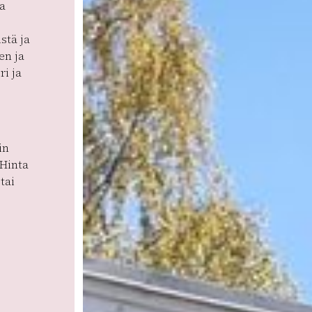
ta
stä ja
en ja
ri ja
in
 Hinta
tai