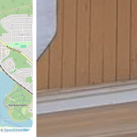
 ©
OpenStreetMap