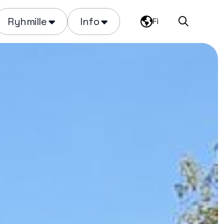
Ryhmille
Info
Fi
Haku