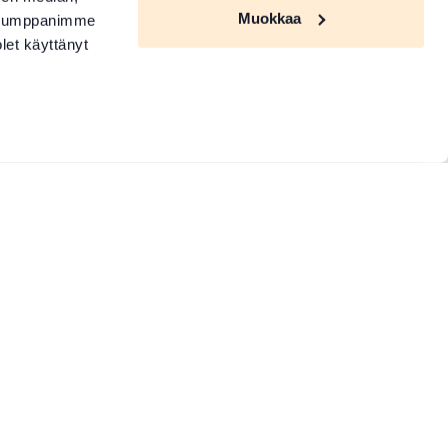
Muokkaa
. Kumppanimme
olet käyttänyt