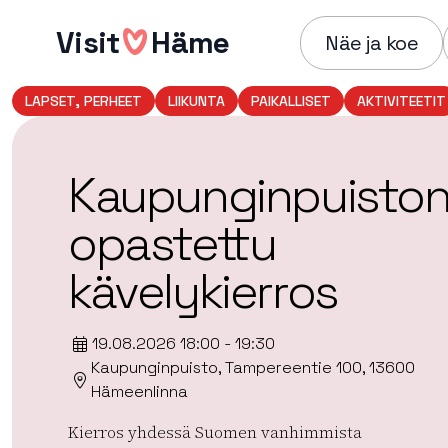
Hyppää
Visit
Häme
sisältöön
Näe ja koe
LAPSET, PERHEET
LIIKUNTA
PAIKALLISET
AKTIVITEETIT
Kaupunginpuisto
opastettu
kävelykierros
19.08.2026 18:00 - 19:30
Kaupunginpuisto, Tampereentie 100, 13600
Hämeenlinna
Kierros yhdessä Suomen vanhimmista