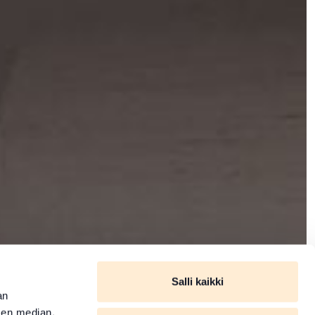
Salli kaikki
an
sen median,