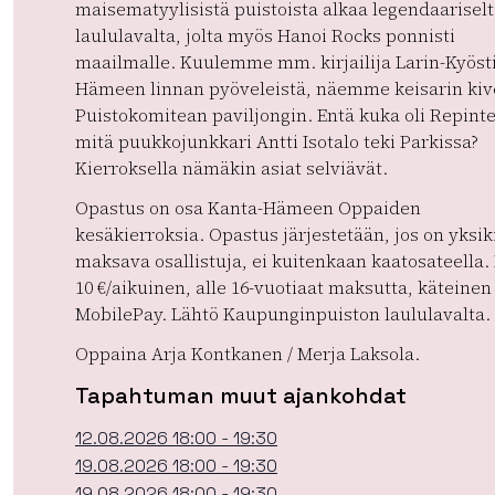
maisematyylisistä puistoista alkaa legendaarisel
laululavalta, jolta myös Hanoi Rocks ponnisti
maailmalle. Kuulemme mm. kirjailija Larin-Kyösti
Hämeen linnan pyöveleistä, näemme keisarin kiv
Puistokomitean paviljongin. Entä kuka oli Repinte
mitä puukkojunkkari Antti Isotalo teki Parkissa?
Kierroksella nämäkin asiat selviävät.
Opastus on osa Kanta-Hämeen Oppaiden
kesäkierroksia. Opastus järjestetään, jos on yksik
maksava osallistuja, ei kuitenkaan kaatosateella.
10 €/aikuinen, alle 16-vuotiaat maksutta, käteinen 
MobilePay. Lähtö Kaupunginpuiston laululavalta.
Oppaina Arja Kontkanen / Merja Laksola.
Tapahtuman muut ajankohdat
12.08.2026 18:00 - 19:30
19.08.2026 18:00 - 19:30
19.08.2026 18:00 - 19:30