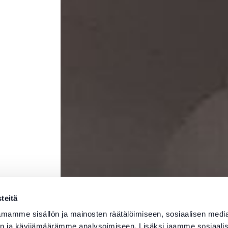
teitä
mamme sisällön ja mainosten räätälöimiseen, sosiaalisen medi
n ja kävijämäärämme analysoimiseen. Lisäksi jaamme sosiaali