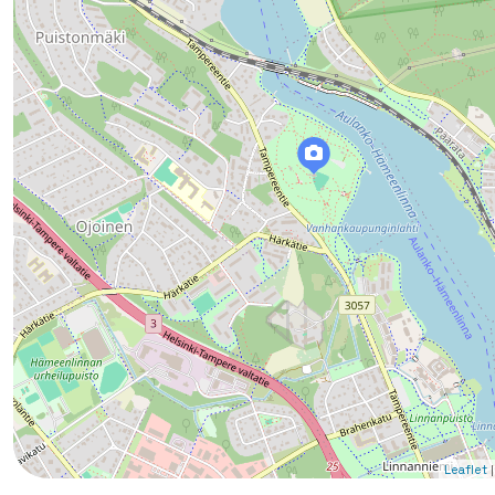
|
Leaflet