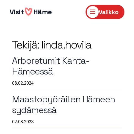
Hyppää
sisältöön
Visit
Häme
Valikko
Tekijä:
linda.hovila
Arboretumit Kanta-
Hämeessä
08.02.2024
Maastopyöräillen Hämeen
sydämessä
02.08.2023