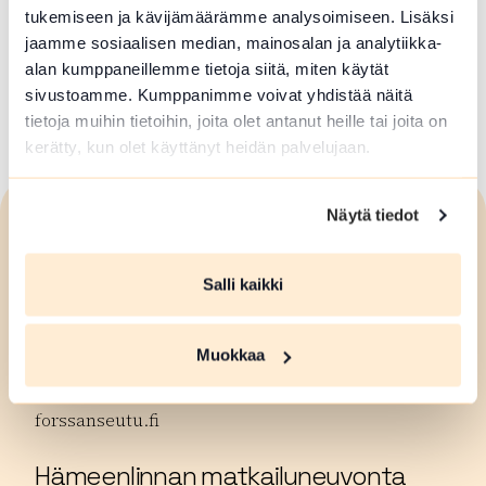
tukemiseen ja kävijämäärämme analysoimiseen. Lisäksi
09.08.2022
jaamme sosiaalisen median, mainosalan ja analytiikka-
alan kumppaneillemme tietoja siitä, miten käytät
Artikkelien
sivustoamme. Kumppanimme voivat yhdistää näitä
1
2
3
…
5
tietoja muihin tietoihin, joita olet antanut heille tai joita on
sivutus
kerätty, kun olet käyttänyt heidän palvelujaan.
Näytä tiedot
Visit
Häme
Salli kaikki
Forssan seudun matkailuneuvonta
Muokkaa
Puh. +358 50 596 5161
matkailu@forssa.fi
forssanseutu.fi
Hämeenlinnan matkailuneuvonta