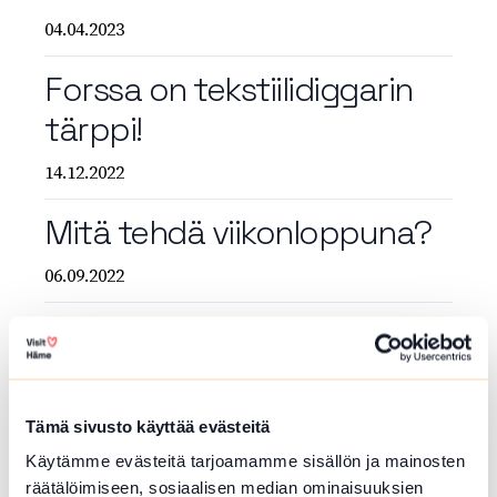
04.04.2023
Forssa on tekstiilidiggarin
tärppi!
14.12.2022
Mitä tehdä viikonloppuna?
06.09.2022
Retkeily Hämeessä
31.08.2022
Tämä sivusto käyttää evästeitä
Koirien kanssa seikkailua
Käytämme evästeitä tarjoamamme sisällön ja mainosten
Forssan seudulla
räätälöimiseen, sosiaalisen median ominaisuuksien