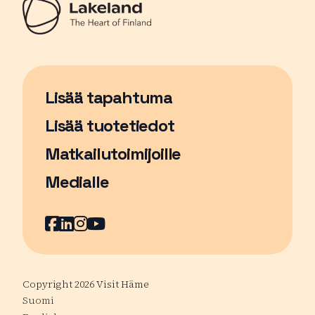
Lisää tapahtuma
Sivu avautuu uudessa ikkunassa
Lisää tuotetiedot
Matkailutoimijoille
Medialle
Facebook
Sivu avautuu uudessa ikkunassa
LinkedIn
Sivu avautuu uudessa ikkunassa
Instagram
Sivu avautuu uudessa ikkunass
YouTube
Sivu avautuu uudessa ikkuna
Copyright 2026 Visit Häme
Suomi