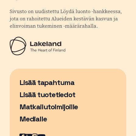
Sivusto on uudistettu Löydä luonto -hankkeessa,
jota on rahoitettu Alueiden kestävän kasvun ja
elinvoiman tukeminen -määrärahalla.
Lisää tapahtuma
Sivu avautuu uudessa ikkunassa
Lisää tuotetiedot
Matkailutoimijoille
Medialle