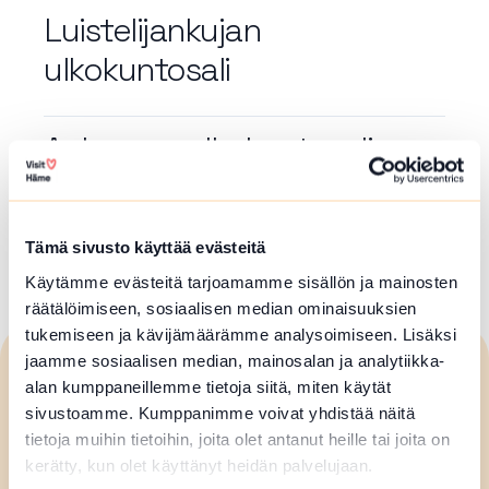
Luistelijankujan
ulkokuntosali
Aulangon ulkokuntosali
Artikkelien
Tämä sivusto käyttää evästeitä
1
…
4
5
6
7
8
…
10
sivutus
Käytämme evästeitä tarjoamamme sisällön ja mainosten
räätälöimiseen, sosiaalisen median ominaisuuksien
tukemiseen ja kävijämäärämme analysoimiseen. Lisäksi
jaamme sosiaalisen median, mainosalan ja analytiikka-
Visit
Häme
alan kumppaneillemme tietoja siitä, miten käytät
sivustoamme. Kumppanimme voivat yhdistää näitä
tietoja muihin tietoihin, joita olet antanut heille tai joita on
Forssan seudun matkailuneuvonta
kerätty, kun olet käyttänyt heidän palvelujaan.