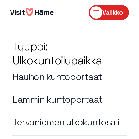
Hyppää
sisältöön
Visit
Häme
Valikko
Tyyppi:
Ulkokuntoilupaikka
Hauhon kuntoportaat
Lammin kuntoportaat
Tervaniemen ulkokuntosali