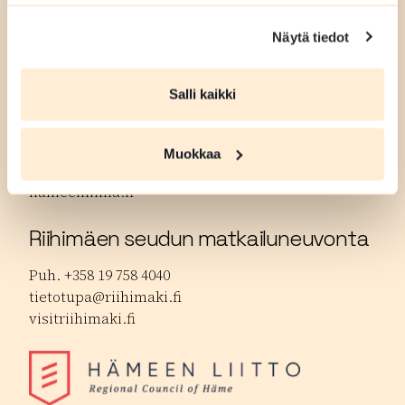
Puh. +358 50 596 5161
Näytä tiedot
matkailu@forssa.fi
forssanseutu.fi
Salli kaikki
Hämeenlinnan matkailuneuvonta
Puh. +358 3 621 3370.
Muokkaa
tourist.info@hameenlinna.fi
hameenlinna.fi
Riihimäen seudun matkailuneuvonta
Puh. +358 19 758 4040
tietotupa@riihimaki.fi
visitriihimaki.fi