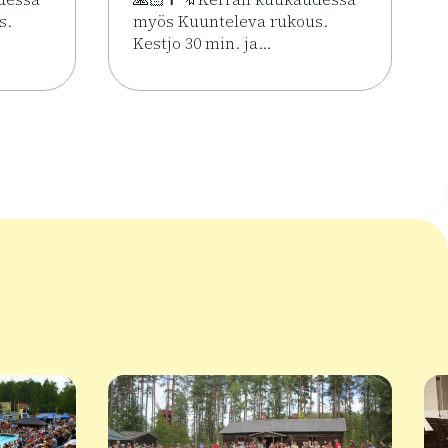
s.
myös Kuunteleva rukous.
Kestjo 30 min. ja…
ssa 2.6.–7.8.
Kesän rukoushetket Riihimäen Keskuskirkossa 2.6.–7.8.
Lue lisää tapahtumasta Kesän rukoushetke