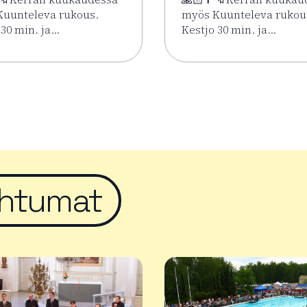
uunteleva rukous.
myös Kuunteleva rukou
 30 min. ja…
Kestjo 30 min. ja…
imäen Keskuskirkossa 2.6.–7.8.
sää tapahtumasta Kesän rukoushetket Riihimäen Keskuskirko
Lue lisää tapahtumasta 
htumat