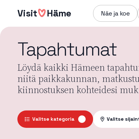
Hyppää
Visit
Häme
sisältöön
Näe ja koe
Tapahtumat
Löydä kaikki Hämeen tapahtum
niitä paikkakunnan, matkust
kiinnostuksen kohteidesi muk
Valitse kategoria
Valitse sijain