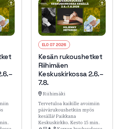
ELO 07 2026
tket
Kesän rukoushetket
Riihimäen
.6.–
Keskuskirkossa 2.6.–
7.8.
Riihimäki
miin
Tervetuloa kaikille avoimiin
ös
päivärukoushetkiin myös
kesällä! Paikkana
min.
Keskuskirkko. Kesto 15 min.
dessa
🙏🏻✝️ 🔖Kerran kuukaudessa