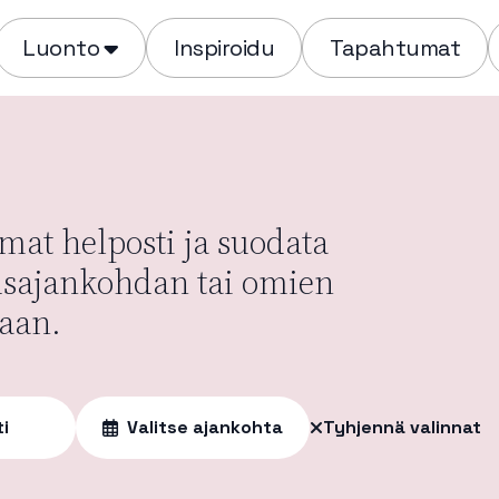
Luonto
Inspiroidu
Tapahtumat
at helposti ja suodata
usajankohdan tai omien
aan.
ti
Valitse ajankohta
Tyhjennä valinnat