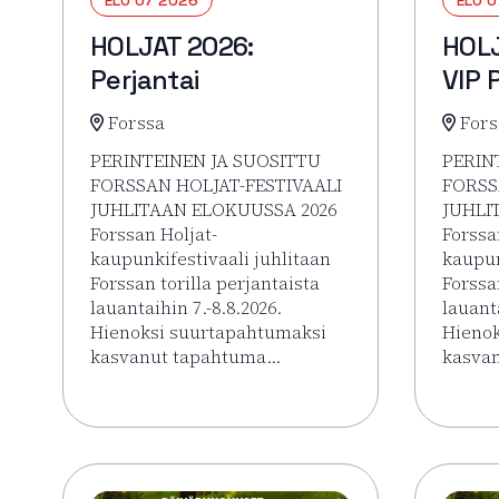
HOLJAT 2026:
HOLJ
Perjantai
VIP 
Forssa
Fors
PERINTEINEN JA SUOSITTU
PERIN
FORSSAN HOLJAT-FESTIVAALI
FORSS
JUHLITAAN ELOKUUSSA 2026
JUHLI
Forssan Holjat-
Forssa
kaupunkifestivaali juhlitaan
kaupun
Forssan torilla perjantaista
Forssa
lauantaihin 7.-8.8.2026.
lauanta
Hienoksi suurtapahtumaksi
Hienok
kasvanut tapahtuma…
kasva
Lue lisää tapahtumasta HOLJAT 2026: Perjantai
Lue li