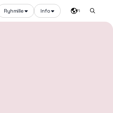
Ryhmille
Info
Fi
Haku