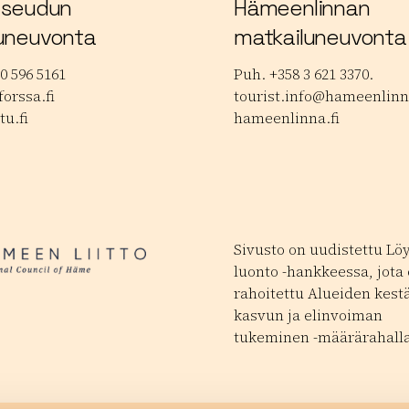
 seudun
Hämeenlinnan
uneuvonta
matkailuneuvonta
0 596 5161
Puh. +358 3 621 3370.
orssa.fi
tourist.info@hameenlinna
tu.fi
hameenlinna.fi
Sivusto on uudistettu Lö
luonto -hankkeessa, jota
rahoitettu Alueiden kest
kasvun ja elinvoiman
tukeminen -määrärahalla