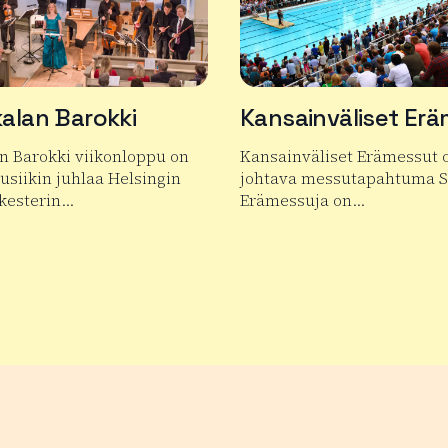
alan Barokki
Kansainväliset Er
n Barokki viikonloppu on
Kansainväliset Erämessut 
siikin juhlaa Helsingin
johtava messutapahtuma 
kesterin…
Erämessuja on…
 tuotteesta Janakkalan Barokki
Lue lisää tuotteesta Kansa