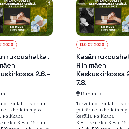
07 2026
ELO 07 2026
n rukoushetket
Kesän rukoushe
imäen
Riihimäen
uskirkossa 2.6.–
Keskuskirkossa 2
7.8.
imäki
Riihimäki
uloa kaikille avoimiin
Tervetuloa kaikille avoi
ukoushetkiin myös
päivärukoushetkiin my
ä! Paikkana
kesällä! Paikkana
kirkko. Kesto 15 min.
Keskuskirkko. Kesto 15 
 🔖Kerran kuukaudessa
🙏🏻✝️ 🔖Kerran kuukau