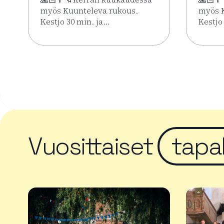
myös Kuunteleva rukous.
myös K
Kestjo 30 min. ja…
Kestjo
Lue lisää tapahtumasta Kesän rukoushetket Riih
Lue li
Vuosittaiset
tapa