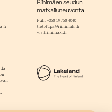
Riihimäen seudun
matkailuneuvonta
Puh. +358 19 758 4040
.fi
tietotupa@riihimaki.fi
visitriihimaki.fi
ydä
 on
ävän
.