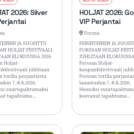
AT 2026: Silver
HOLJAT 2026: Go
Perjantai
VIP Perjantai
sa
Forssa
TEINEN JA SUOSITTU
PERINTEINEN JA SUOSI
AN HOLJAT-FESTIVAALI
FORSSAN HOLJAT-FESTI
TAAN ELOKUUSSA 2026
JUHLITAAN ELOKUUSSA
n Holjat-
Forssan Holjat-
kifestivaali juhlitaan
kaupunkifestivaali juhl
n torilla perjantaista
Forssan torilla perjanta
ihin 7.-8.8.2026.
lauantaihin 7.-8.8.2026.
si suurtapahtumaksi
Hienoksi suurtapahtum
nut tapahtuma…
kasvanut tapahtuma…
sää tapahtumasta HOLJAT 2026: Silver VIP Perjantai
Lue lisää tapahtumasta 