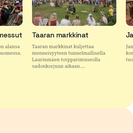
ämessut
Taaran markkinat
Ja
on alansa
Taaran markkinat kuljettaa
Ja
Suomessa.
menneisyyteen tunnelmallisella
kon
Laurinmäen torpparimuseolla
tu
sadonkorjuun aikaan….
inväliset Erämessut
Lue
Lue lisää tuotteesta Taaran markkinat