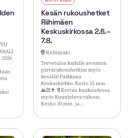
lden
Kesän rukoushetket
Riihimäen
Keskuskirkossa 2.6.–
7.8.
TTU
VAALI
Riihimäki
 2026
Tervetuloa kaikille avoimiin
päivärukoushetkiin myös
itaan
kesällä! Paikkana
ista
Keskuskirkko. Kesto 15 min.
🙏🏻✝️ 🔖Kerran kuukaudessa
aksi
myös Kuunteleva rukous.
Kestjo 30 min. ja…
HOLJAT 2026: Golden VIP Perjantai
Lue lisää tapahtumasta Kesän rukoushetke