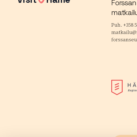
Forssan
matkail
Puh. +358 5
matkailu@f
forssanseu