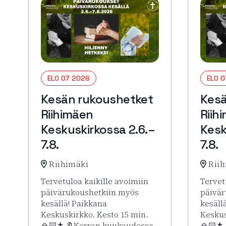
ELO 07 2026
ELO 
Kesän rukoushetket
Kesä
Riihimäen
Riih
Keskuskirkossa 2.6.–
Kesk
7.8.
7.8.
Riihimäki
Riih
Tervetuloa kaikille avoimiin
Tervet
päivärukoushetkiin myös
päivär
kesällä! Paikkana
kesäll
Keskuskirkko. Kesto 15 min.
Keskus
🙏🏻✝️ 🔖Kerran kuukaudessa
🙏🏻✝️