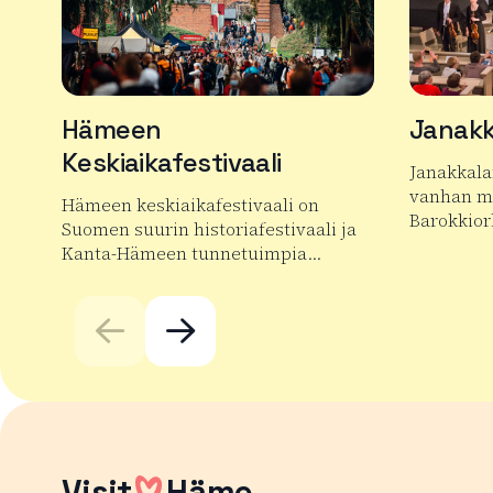
Hämeen
Janakk
Keskiaikafestivaali
Janakkala
vanhan mu
Hämeen keskiaikafestivaali on
Barokkior
Suomen suurin historiafestivaali ja
Kanta-Hämeen tunnetuimpia…
Lue lisää
Lue lisää tuotteesta Hämeen Keskiaikafestivaali
Visit
Häme