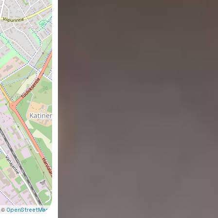
 ©
OpenStreetMap