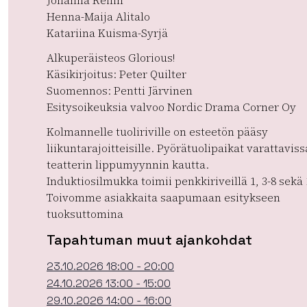
Johanna Reilin
Henna-Maija Alitalo
Katariina Kuisma-Syrjä
Alkuperäisteos Glorious!
Käsikirjoitus: Peter Quilter
Suomennos: Pentti Järvinen
Esitysoikeuksia valvoo Nordic Drama Corner Oy
Kolmannelle tuoliriville on esteetön pääsy
liikuntarajoitteisille. Pyörätuolipaikat varattaviss
teatterin lippumyynnin kautta.
Induktiosilmukka toimii penkkiriveillä 1, 3-8 sekä 
Toivomme asiakkaita saapumaan esitykseen
tuoksuttomina
Tapahtuman muut ajankohdat
23.10.2026 18:00 - 20:00
24.10.2026 13:00 - 15:00
29.10.2026 14:00 - 16:00