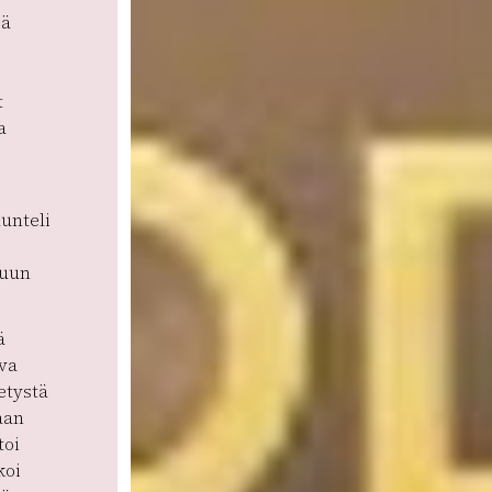
sä
t
a
unteli
puun
ä
va
etystä
aan
toi
koi