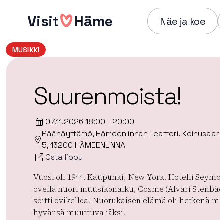
Hyppää
Visit
Häme
sisältöön
Näe ja koe
MUSIIKKI
Suurenmoista!
07.11.2026 18:00 - 20:00
Päänäyttämö, Hämeenlinnan Teatteri, Keinusaar
5, 13200 HÄMEENLINNA
Osta lippu
Vuosi oli 1944. Kaupunki, New York. Hotelli Seym
ovella nuori muusikonalku, Cosme (Alvari Stenbäc
soitti ovikelloa. Nuorukaisen elämä oli hetkenä m
hyvänsä muuttuva iäksi.