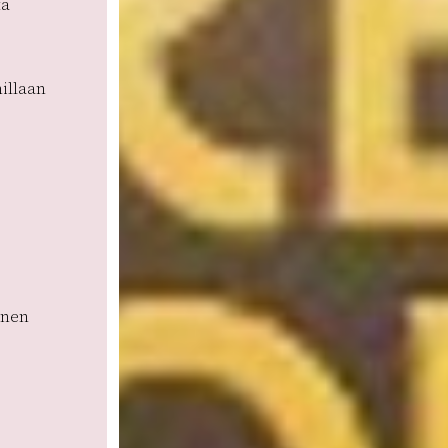
tä
illaan
unen