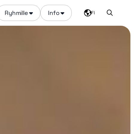
Ryhmille
Info
Fi
Haku