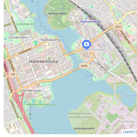
|
Leaflet