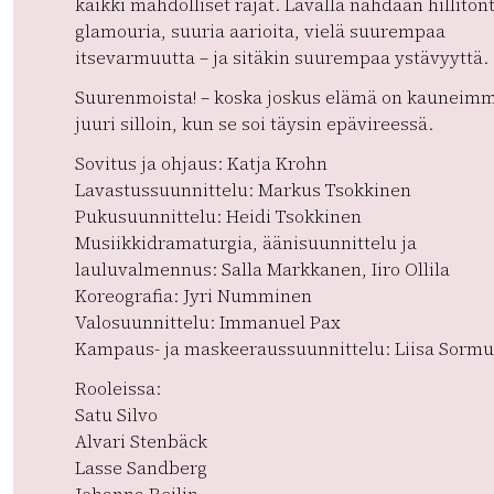
kaikki mahdolliset rajat. Lavalla nähdään hillitön
glamouria, suuria aarioita, vielä suurempaa
itsevarmuutta – ja sitäkin suurempaa ystävyyttä.
Suurenmoista! – koska joskus elämä on kauneimm
juuri silloin, kun se soi täysin epävireessä.
Sovitus ja ohjaus: Katja Krohn
Lavastussuunnittelu: Markus Tsokkinen
Pukusuunnittelu: Heidi Tsokkinen
Musiikkidramaturgia, äänisuunnittelu ja
lauluvalmennus: Salla Markkanen, Iiro Ollila
Koreografia: Jyri Numminen
Valosuunnittelu: Immanuel Pax
Kampaus- ja maskeeraussuunnittelu: Liisa Sorm
Rooleissa:
Satu Silvo
Alvari Stenbäck
Lasse Sandberg