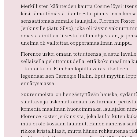
Merkillisten käänteiden kautta Cosme löysi itsen
käsittämättömästä tilanteesta: pianistina aikansa
sensaatiomaisimmalle laulajalle, Florence Foster
Jenkinsille (Satu Silvo), joka oli täysin vakuuttunu
omasta ainutlaatuisesta laulunlahjastaan, ja jonk
unelma oli valloittaa oopperamaailman huippu.
Florence uskoi omaan totuuteensa ja astui lavalle
sellaisella pelottomuudella, että koko maailma ku
– tahtoi tai ei. Kun hän lopulta varasi itselleen
legendaarisen Carnegie Hallin, liput myytiin lop
ennätysajassa.
Suurenmoista! on hengästyttävän hauska, sydänt
sulattava ja uskomattomaan tositarinaan perustu
komedia maailman huonoimmaksi laulajaksi nim
Florence Foster Jenkinsista, joka lauloi kuten kuk
muu ei ole koskaan laulanut. Hänen äänensä saat
rikkoa kristallilasit, mutta hänen rohkeutensa rik