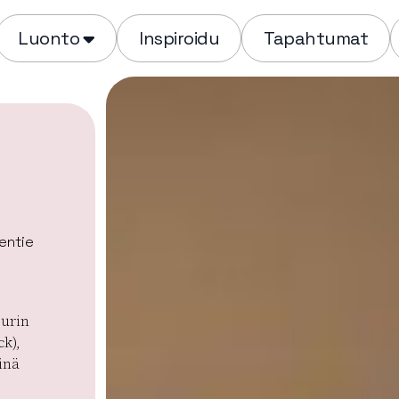
Luonto
Inspiroidu
Tapahtumat
entie
ourin
k),
inä