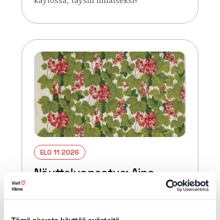
Lue lisää tapahtumasta Ilmainen biljardi
ELO 11 2026
Näyttelyopastus: Aino
Kauranen – Kauneus
kannusti eteenpäin