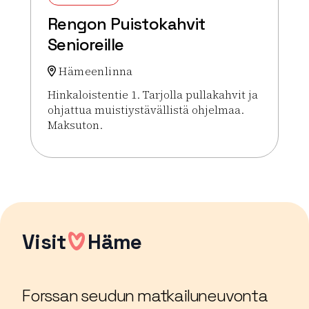
Rengon Puistokahvit
Senioreille
Hämeenlinna
Hinkaloistentie 1. Tarjolla pullakahvit ja
ohjattua muistiystävällistä ohjelmaa.
Maksuton.
Lue lisää tapahtumasta Rengon Puistokahvit Senio
Visit
Häme
Forssan seudun matkailuneuvonta