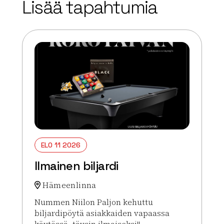
Lisää tapahtumia
−
ELO 11 2026
Ilmainen biljardi
Hämeenlinna
Nummen Niilon Paljon kehuttu
biljardipöytä asiakkaiden vapaassa
käytössä, täysin ilmaiseksi!!