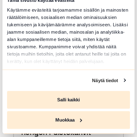
Forssa
Tämä sivusto käyttää evästeitä
Käytämme evästeitä tarjoamamme sisällön ja mainosten
Näyttelyopastukset Aino Kaurasen
räätälöimiseen, sosiaalisen median ominaisuuksien
elämäntyönäyttelyyn kolmena
elokuisena tiistaina. Vapaa pääsy.
tukemiseen ja kävijämäärämme analysoimiseen. Lisäksi
jaamme sosiaalisen median, mainosalan ja analytiikka-
Lue lisää tapahtumasta Näyttelyopastus: Aino Ka
alan kumppaneillemme tietoja siitä, miten käytät
sivustoamme. Kumppanimme voivat yhdistää näitä
tietoja muihin tietoihin, joita olet antanut heille tai joita on
kerätty, kun olet käyttänyt heidän palvelujaan.
Näytä tiedot
Salli kaikki
ELO 11 2026
Muokkaa
Rengon Puistokahvit