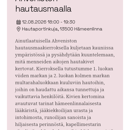
hautausmaalla
12.08.2026 18:00 - 19:30
Hautaportinkuja, 13500 Hämeenlinna
Ainutlaatuisella Ahveniston
hautausmaakierroksella kuljetaan kauniissa
ympäristössä ja pysähdytään kuuntelemaan,
mitä menneiden aikojen hautakivet
kertovat. Kierroksella tutustumme 1. luokan
viiden markan ja 2. luokan kolmen markan
multarahaluokkaan kuuluviin hautoihin,
joihin on haudattu aikansa tunnettuja ja
vaikuttavia henkilöitä. Kivien kertomina
avautuvat tarinat hämeenlinnalaisesta
lääkäristä, jääkiekkoilijan urasta ja
intohimosta, runoilijan sanoista ja
hiljaisesta perinnöstä, kapellimestarin