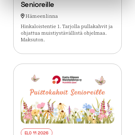
Senioreille
Hämeenlinna
Hinkaloistentie 1. Tarjolla pullakahvit ja
ohjattua muistiystävällistä ohjelmaa.
Maksuton.
Lue lisää tapahtumasta Rengon Puistokahvit Senio
ELO 11 2026