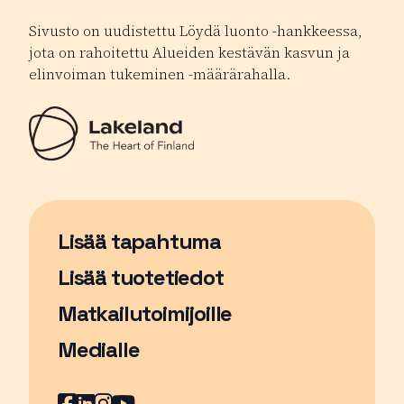
Sivusto on uudistettu Löydä luonto -hankkeessa,
jota on rahoitettu Alueiden kestävän kasvun ja
elinvoiman tukeminen -määrärahalla.
Lisää tapahtuma
Sivu avautuu uudessa ikkunassa
Lisää tuotetiedot
Matkailutoimijoille
Medialle