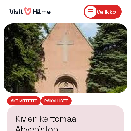
Hyppää
sisältöön
Visit
Häme
Valikko
AKTIVITEETIT
PAIKALLISET
Kivien kertomaa
Ahveniston