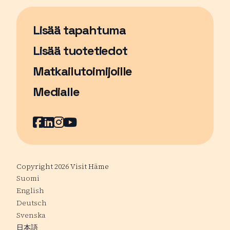
Lisää tapahtuma
Sivu avautuu uudessa ikkunassa
Lisää tuotetiedot
Matkailutoimijoille
Medialle
Facebook
Sivu avautuu uudessa ikkunassa
LinkedIn
Sivu avautuu uudessa ikkunassa
Instagram
Sivu avautuu uudessa ikkunass
YouTube
Sivu avautuu uudessa ikkuna
Copyright 2026 Visit Häme
Suomi
English
Deutsch
Svenska
日本語