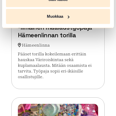
ELO 10 2026
Muokkaa
Väriroiskinta Meets Bubble
-Ilmainen maalaustyöpaja
Hämeenlinnan torilla
Hämeenlinna
Pääset torilla kokeilemaan erittäin
hauskaa Väriroiskintaa sekä
kuplamaalausta. Mitään osaamista ei
tarvita. Työpaja sopii eri-ikäisille
osallistujille.
Lue lisää tapahtumasta Väriroiskinta Meets Bubbl