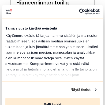
Hämeenlinnan torilla
Hämeenlinna
Pääset torilla kokeilemaan erittäin
hauskaa Väriroiskintaa sekä
Tämä sivusto käyttää evästeitä
kuplamaalausta. Mitään osaamista ei
tarvita. Työpaja sopii eri-ikäisille
Käytämme evästeitä tarjoamamme sisällön ja mainosten
osallistujille.
räätälöimiseen, sosiaalisen median ominaisuuksien
tukemiseen ja kävijämäärämme analysoimiseen. Lisäksi
Lue lisää tapahtumasta Väriroiskinta Meets Bubbl
jaamme sosiaalisen median, mainosalan ja analytiikka-
alan kumppaneillemme tietoja siitä, miten käytät
sivustoamme. Kumppanimme voivat yhdistää näitä
tietoja muihin tietoihin, joita olet antanut heille tai joita on
kerätty, kun olet käyttänyt heidän palvelujaan.
Näytä tiedot
Salli kaikki