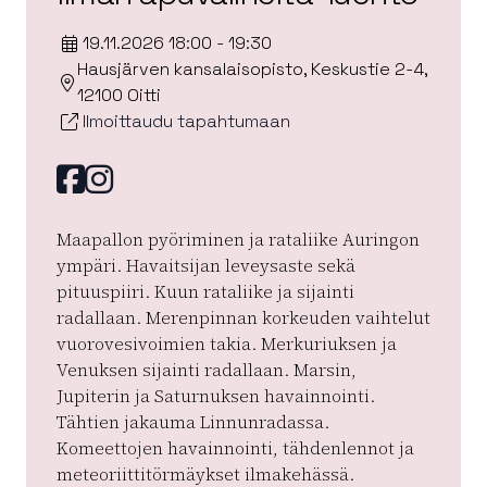
19.11.2026 18:00 - 19:30
Hausjärven kansalaisopisto, Keskustie 2-4,
12100 Oitti
Ilmoittaudu tapahtumaan
Facebook
instagram
Maapallon pyöriminen ja rataliike Auringon
ympäri. Havaitsijan leveysaste sekä
pituuspiiri. Kuun rataliike ja sijainti
radallaan. Merenpinnan korkeuden vaihtelut
vuorovesivoimien takia. Merkuriuksen ja
Venuksen sijainti radallaan. Marsin,
Jupiterin ja Saturnuksen havainnointi.
Tähtien jakauma Linnunradassa.
Komeettojen havainnointi, tähdenlennot ja
meteoriittitörmäykset ilmakehässä.