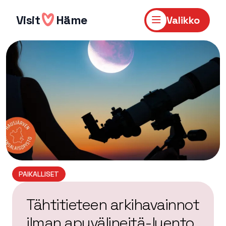
Hyppää
sisältöön
Visit
Häme
Valikko
PAIKALLISET
Tähtitieteen arkihavainnot
ilman apuvälineitä-luento