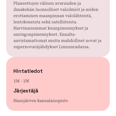
Planeettojen välisen avaruuden ja
ilmakehän luonnolliset valoilmiöt ja niiden
erottaminen maanpinnan valolähteistä,
lentokoneista sekä satelliiteista.
Harvinaisemmat kuunpimennykset ja
auringonpimennykset. Ennalta-
aavistamattomat mutta mahdolliset novat ja
supernovaräjähdykset Linnunradassa.
Hintatiedot
15€ - 15€
Järjestäjä
Hausjärven kansalaisopisto
| ©
Leaflet
OpenStreetMap