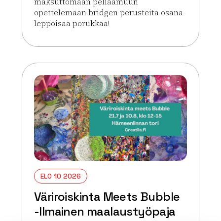
maksuttomaan peliaamuun
opettelemaan bridgen perusteita osana
leppoisaa porukkaa!
Lue lisää tapahtumasta Bridgeä kesällä
ELO 10 2026
Väriroiskinta Meets Bubble
-Ilmainen maalaustyöpaja