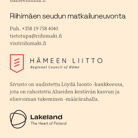
Riihimäen seudun matkailuneuvonta
Puh. +358 19 758 4040
tietotupa@riihimaki.fi
visitriihimaki.fi
Sivusto on uudistettu Löydä luonto -hankkeessa,
jota on rahoitettu Alueiden kestävän kasvun ja
elinvoiman tukeminen -määrärahalla.