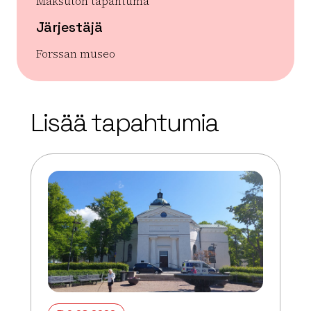
Maksuton tapahtuma
Järjestäjä
Forssan museo
| ©
Leaflet
OpenStreetMap
+
Lisää tapahtumia
−