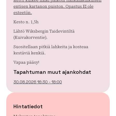
Reitti kulkee halki paikoin hankalakulkuisen
entisen kartanon puiston. Opastus EI ole
esteetön.
Kesto n. 1,5h
Lähtö Wiksbergin Taidevintiltä
(Kuivakorventie).
Suositellaan pitkiä lahkeita ja kosteaa
kestäviä kenkiä.
Vapaa pääsy!
Tapahtuman muut ajankohdat
30.08.2026 16:30 - 18:00
Hintatiedot