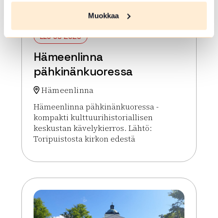
Muokkaa
ELO 08 2026
Hämeenlinna
pähkinänkuoressa
Hämeenlinna
Hämeenlinna pähkinänkuoressa -
kompakti kulttuurihistoriallisen
keskustan kävelykierros. Lähtö:
Toripuistosta kirkon edestä
Lue lisää tapahtumasta Hämeenlinna pähkinänku