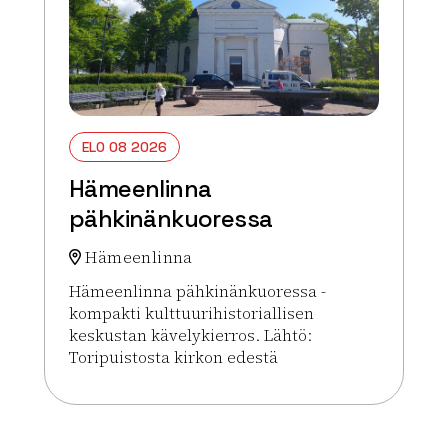
ELO 08 2026
Hämeenlinna
pähkinänkuoressa
Hämeenlinna
Hämeenlinna pähkinänkuoressa -
kompakti kulttuurihistoriallisen
keskustan kävelykierros. Lähtö:
Toripuistosta kirkon edestä
Lue lisää tapahtumasta Hämeenlinna pähkinänku