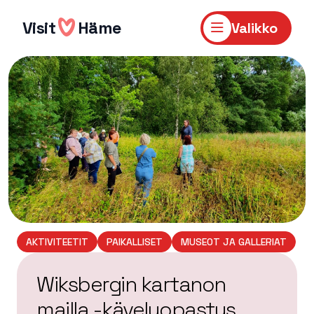
Hyppää
sisältöön
Visit
Häme
Valikko
AKTIVITEETIT
PAIKALLISET
MUSEOT JA GALLERIAT
Wiksbergin kartanon
mailla -kävelyopastus