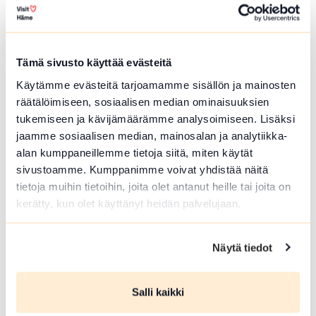
ELO 08 2026
Tämä sivusto käyttää evästeitä
Forssa Areena
Käytämme evästeitä tarjoamamme sisällön ja mainosten
räätälöimiseen, sosiaalisen median ominaisuuksien
Forssa
tukemiseen ja kävijämäärämme analysoimiseen. Lisäksi
Forssa-Areena järjestetään jälleen
jaamme sosiaalisen median, mainosalan ja analytiikka-
Forssan torilla Holjien yhteydessä.
alan kumppaneillemme tietoja siitä, miten käytät
sivustoamme. Kumppanimme voivat yhdistää näitä
Lue lisää tapahtumasta Forssa Areena
tietoja muihin tietoihin, joita olet antanut heille tai joita on
kerätty, kun olet käyttänyt heidän palvelujaan.
Näytä tiedot
Salli kaikki