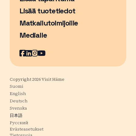
Sivu avautuu uudessa ikkunassa
Lisää tuotetiedot
Matkailutoimijoille
Medialle
Facebook
Sivu avautuu uudessa ikkunassa
LinkedIn
Sivu avautuu uudessa ikkunassa
Instagram
Sivu avautuu uudessa ikkunass
YouTube
Sivu avautuu uudessa ikkuna
Copyright 2026 Visit Häme
Suomi
English
Deutsch
Svenska
日本語
Русский
Evästeasetukset
Tietosuoja