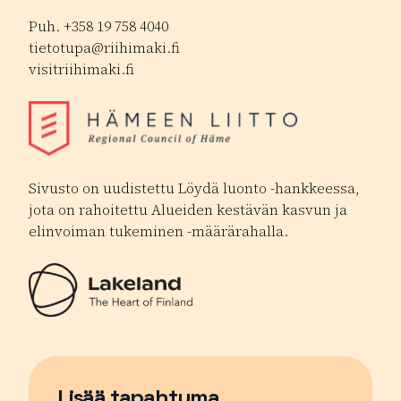
Puh. +358 19 758 4040
tietotupa@riihimaki.fi
visitriihimaki.fi
Sivusto on uudistettu Löydä luonto -hankkeessa,
jota on rahoitettu Alueiden kestävän kasvun ja
elinvoiman tukeminen -määrärahalla.
Lisää tapahtuma