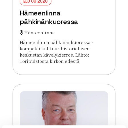
ELO 08 2026
Hämeenlinna
pähkinänkuoressa
Hämeenlinna
Hämeenlinna pähkinänkuoressa -
kompakti kulttuurihistoriallisen
keskustan kävelykierros. Lähtö:
Toripuistosta kirkon edestä
Lue lisää tapahtumasta Hämeenlinna pähkinänku