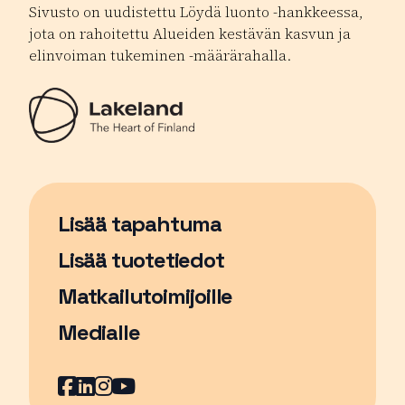
Sivusto on uudistettu Löydä luonto -hankkeessa,
jota on rahoitettu Alueiden kestävän kasvun ja
elinvoiman tukeminen -määrärahalla.
Lisää tapahtuma
Sivu avautuu uudessa ikkunassa
Lisää tuotetiedot
Matkailutoimijoille
Medialle
Facebook
Sivu avautuu uudessa ikkunassa
LinkedIn
Sivu avautuu uudessa ikkunassa
Instagram
Sivu avautuu uudessa ikkunass
YouTube
Sivu avautuu uudessa ikkuna