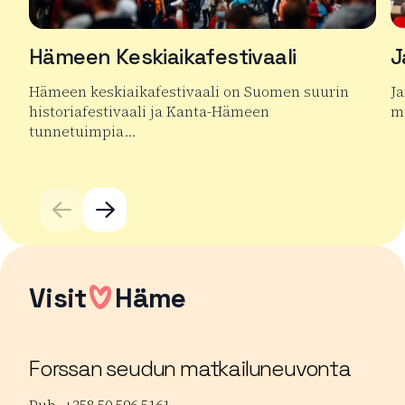
Hämeen Keskiaikafestivaali
J
Hämeen keskiaikafestivaali on Suomen suurin
J
historiafestivaali ja Kanta-Hämeen
mu
tunnetuimpia…
Lu
Lue lisää tuotteesta Hämeen Keskiaikafestivaali
Visit
Häme
Forssan seudun matkailuneuvonta