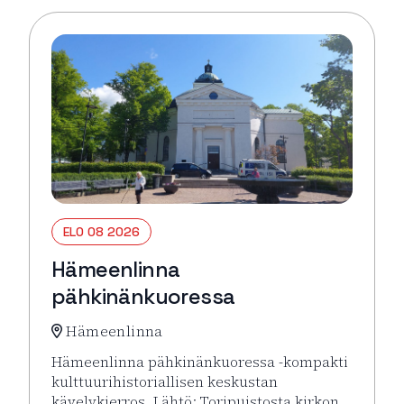
ELO 08 2026
Hämeenlinna
pähkinänkuoressa
Hämeenlinna
Hämeenlinna pähkinänkuoressa -kompakti
kulttuurihistoriallisen keskustan
kävelykierros. Lähtö: Toripuistosta kirkon