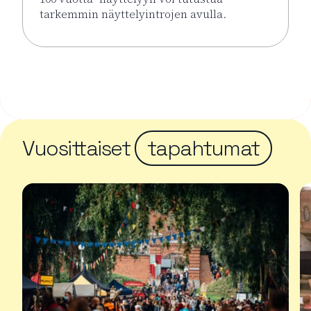
tarkemmin näyttelyintrojen avulla.
Lue lisää tapahtumasta Näyttelyintrot KUPLA – Lasi
Vuosittaiset
tapahtumat