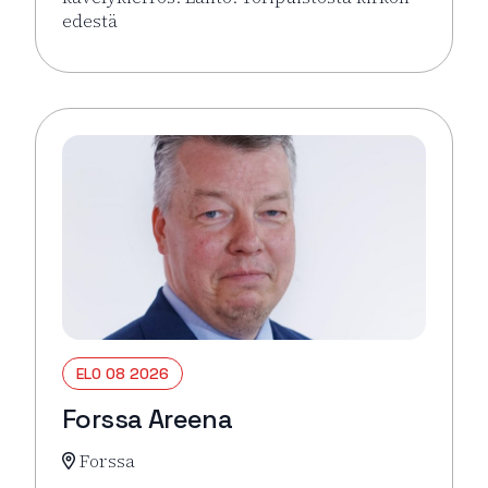
edestä
Lue lisää tapahtumasta Hämeenlinna pähkinänkuor
ELO 08 2026
Forssa Areena
Forssa