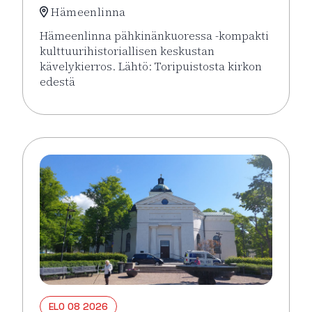
Hämeenlinna
Hämeenlinna pähkinänkuoressa -kompakti
kulttuurihistoriallisen keskustan
kävelykierros. Lähtö: Toripuistosta kirkon
edestä
Lue lisää tapahtumasta Hämeenlinna pähkinänkuor
ELO 08 2026