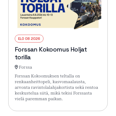
ELO 08 2026
Forssan Kokoomus Holjat
torilla
Forssa
Forssan Kokoomuksen teltalla on
renkaanheittopeli, kasvomaalausta,
arvonta ravintolalahjakortista sekä rentoa
keskustelua siitä, mikä tekisi Forssasta
vielä paremman paikan.
Lue lisää tapahtumasta Forssan Kokoomus Holjat tor