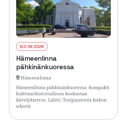
ELO 08 2026
Hämeenlinna
pähkinänkuoressa
Hämeenlinna
Hämeenlinna pähkinänkuoressa -kompakti
kulttuurihistoriallisen keskustan
kävelykierros. Lähtö: Toripuistosta kirkon
edestä
Lue lisää tapahtumasta Hämeenlinna pähkinänkuor