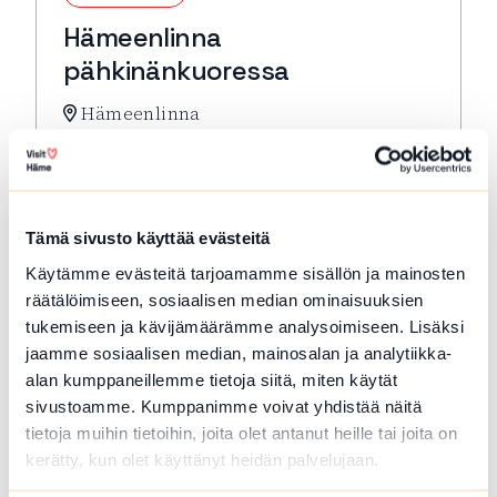
Hämeenlinna
pähkinänkuoressa
Hämeenlinna
Hämeenlinna pähkinänkuoressa -kompakti
kulttuurihistoriallisen keskustan
kävelykierros. Lähtö: Toripuistosta kirkon
edestä
Tämä sivusto käyttää evästeitä
Lue lisää tapahtumasta Hämeenlinna pähkinänkuor
Käytämme evästeitä tarjoamamme sisällön ja mainosten
räätälöimiseen, sosiaalisen median ominaisuuksien
tukemiseen ja kävijämäärämme analysoimiseen. Lisäksi
jaamme sosiaalisen median, mainosalan ja analytiikka-
alan kumppaneillemme tietoja siitä, miten käytät
sivustoamme. Kumppanimme voivat yhdistää näitä
tietoja muihin tietoihin, joita olet antanut heille tai joita on
kerätty, kun olet käyttänyt heidän palvelujaan.