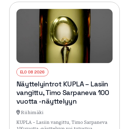
ELO 08 2026
Näyttelyintrot KUPLA – Lasiin
vangittu, Timo Sarpaneva 100
vuotta -näyttelyyn
Riihimäki
KUPLA – Lasiin vangittu, Timo Sarpaneva
100 vuotta -näyttelyyn voi tutustua