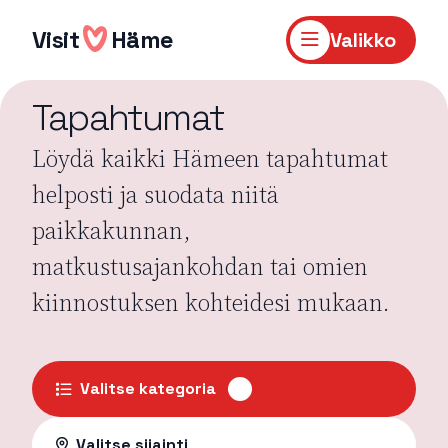
Hyppää
sisältöön
Visit
Häme
Valikko
Tapahtumat
Löydä kaikki Hämeen tapahtumat
helposti ja suodata niitä
paikkakunnan,
matkustusajankohdan tai omien
kiinnostuksen kohteidesi mukaan.
Valitse kategoria
Valitse sijainti