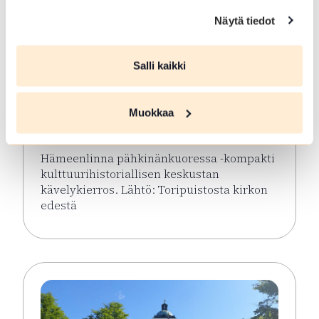
Näytä tiedot
ELO 08 2026
Salli kaikki
Hämeenlinna
pähkinänkuoressa
Muokkaa
Hämeenlinna
Hämeenlinna pähkinänkuoressa -kompakti
kulttuurihistoriallisen keskustan
kävelykierros. Lähtö: Toripuistosta kirkon
edestä
Lue lisää tapahtumasta Hämeenlinna pähkinänkuor