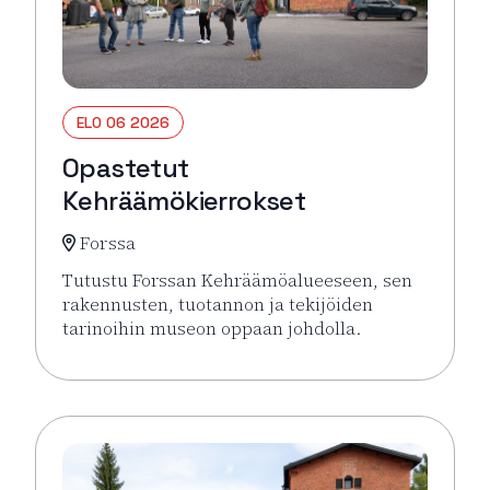
ELO 06 2026
Opastetut
Kehräämökierrokset
Forssa
Tutustu Forssan Kehräämöalueeseen, sen
rakennusten, tuotannon ja tekijöiden
tarinoihin museon oppaan johdolla.
Lue lisää tapahtumasta Opastetut Kehräämökierro