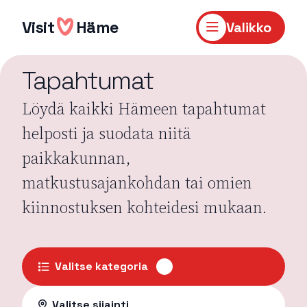
Hyppää
sisältöön
Visit
Häme
Valikko
Tapahtumat
Löydä kaikki Hämeen tapahtumat
helposti ja suodata niitä
paikkakunnan,
matkustusajankohdan tai omien
kiinnostuksen kohteidesi mukaan.
Valitse kategoria
Valitse sijainti