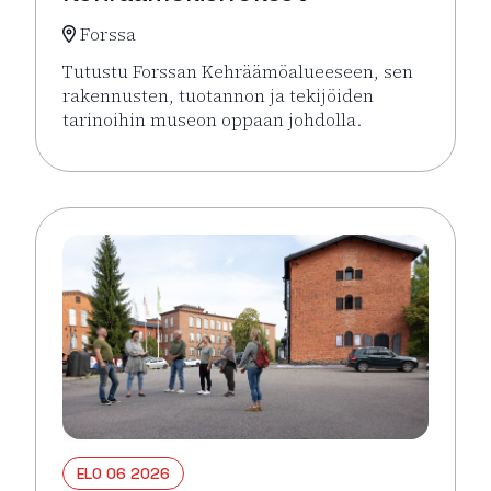
Forssa
Tutustu Forssan Kehräämöalueeseen, sen
rakennusten, tuotannon ja tekijöiden
tarinoihin museon oppaan johdolla.
Lue lisää tapahtumasta Opastetut Kehräämökierro
ELO 06 2026