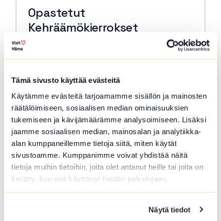
Opastetut
Kehräämökierrokset
Forssa
Tutustu Forssan Kehräämöalueeseen, sen
rakennusten, tuotannon ja tekijöiden
Tämä sivusto käyttää evästeitä
tarinoihin museon oppaan johdolla.
Käytämme evästeitä tarjoamamme sisällön ja mainosten
Lue lisää tapahtumasta Opastetut Kehräämökierro
räätälöimiseen, sosiaalisen median ominaisuuksien
tukemiseen ja kävijämäärämme analysoimiseen. Lisäksi
jaamme sosiaalisen median, mainosalan ja analytiikka-
alan kumppaneillemme tietoja siitä, miten käytät
sivustoamme. Kumppanimme voivat yhdistää näitä
tietoja muihin tietoihin, joita olet antanut heille tai joita on
kerätty, kun olet käyttänyt heidän palvelujaan.
Näytä tiedot