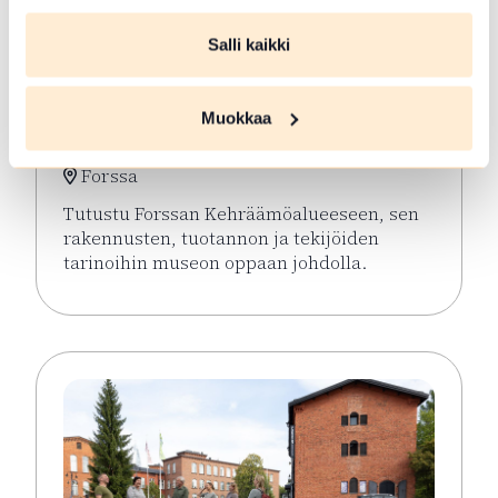
Salli kaikki
ELO 06 2026
Opastetut
Muokkaa
Kehräämökierrokset
Forssa
Tutustu Forssan Kehräämöalueeseen, sen
rakennusten, tuotannon ja tekijöiden
tarinoihin museon oppaan johdolla.
Lue lisää tapahtumasta Opastetut Kehräämökierro