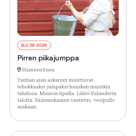
ELO 06 2026
Pirren piikajumppa
Hämeenlinna
Vanhan ajan askareet muuttuvat
tehokkaaksi jumpaksi hauskan musiikin
tahdissa. Museon lipulla. Lähtö Palanderin
talolta. Säänmukainen vaatetus, vesipullo
mukaan.
Lue lisää tapahtumasta Pirren piikajumppa