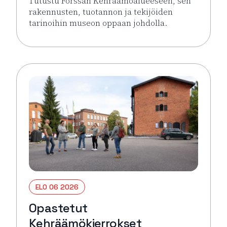
Tutustu Forssan Kehräämöalueeseen, sen
rakennusten, tuotannon ja tekijöiden
tarinoihin museon oppaan johdolla.
Lue lisää tapahtumasta Opastetut Kehräämökierro
ELO 06 2026
Opastetut
Kehräämökierrokset