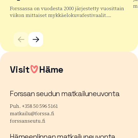
mu
Forssassa on vuodesta 2000 järjestetty vuosittain
viikon mittaiset mykkäelokuvafestivaalit….
Lu
Lue lisää tuotteesta Forssan kansainväliset mykkäelok
Visit
Häme
Forssan seudun matkailuneuvonta
Puh. +358 50 596 5161
matkailu@forssa.fi
forssanseutu.fi
Hämeenlinnan matkailuneuvonta