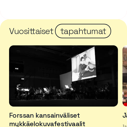
Vuosittaiset
tapahtumat
Forssan kansainväliset
J
mykkäelokuvafestivaalit
J