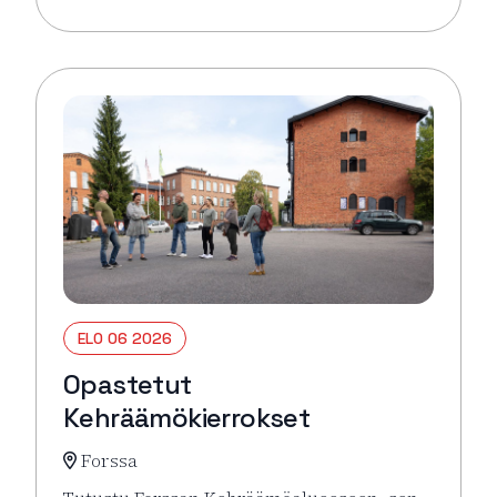
Lue lisää tapahtumasta Pysäkin torikahvit
ELO 06 2026
Opastetut
Kehräämökierrokset
Forssa