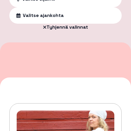
Valitse ajankohta
Tyhjennä valinnat