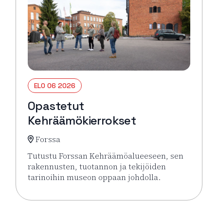
ELO 06 2026
Opastetut
Kehräämökierrokset
Forssa
Tutustu Forssan Kehräämöalueeseen, sen
rakennusten, tuotannon ja tekijöiden
tarinoihin museon oppaan johdolla.
Lue lisää tapahtumasta Opastetut Kehräämökierro