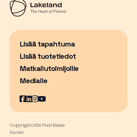
Lisää tapahtuma
Sivu avautuu uudessa ikkunassa
Lisää tuotetiedot
Matkailutoimijoille
Medialle
Facebook
Sivu avautuu uudessa ikkunassa
LinkedIn
Sivu avautuu uudessa ikkunassa
Instagram
Sivu avautuu uudessa ikkunass
YouTube
Sivu avautuu uudessa ikkuna
Copyright 2026 Visit Häme
Suomi