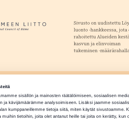
Sivusto on uudistettu Lö
luonto -hankkeessa, jota
rahoitettu Alueiden kest
kasvun ja elinvoiman
tukeminen -määrärahalla
ä tapahtuma
Matkailutoimijoill
 avautuu uudessa ikkunassa
teitä
ä tuotetiedot
Medialle
mamme sisällön ja mainosten räätälöimiseen, sosiaalisen medi
n ja kävijämäärämme analysoimiseen. Lisäksi jaamme sosiaali
-alan kumppaneillemme tietoja siitä, miten käytät sivustoamme
 muihin tietoihin, joita olet antanut heille tai joita on kerätty, kun 
Suomi
English
Deutsch
Svenska
日本語
Русский