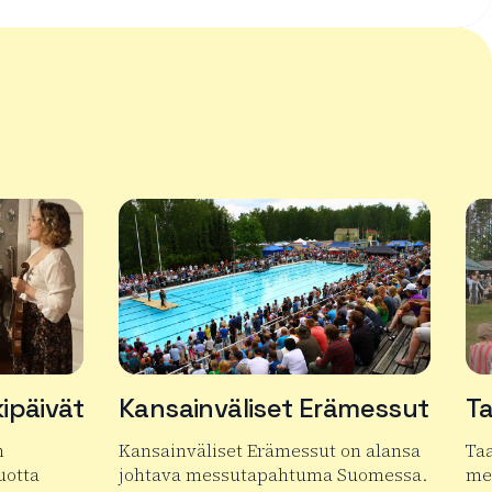
ipäivät
Kansainväliset Erämessut
Ta
n
Kansainväliset Erämessut on alansa
Taa
vuotta
johtava messutapahtuma Suomessa.
me