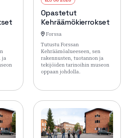
Opastetut
kset
Kehräämökierrokset
Forssa
Tutustu Forssan
en
Kehräämöalueeseen, sen
 ja
rakennusten, tuotannon ja
useon
tekijöiden tarinoihin museon
oppaan johdolla.
 Opastetut Kehräämökierrokset
Lue lisää tapahtumasta Opastetut Kehrä