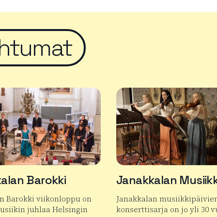
htumat
alan Barokki
Janakkalan Musiikk
n Barokki viikonloppu on
Janakkalan musiikkipäivie
siikin juhlaa Helsingin
konserttisarja on jo yli 30 