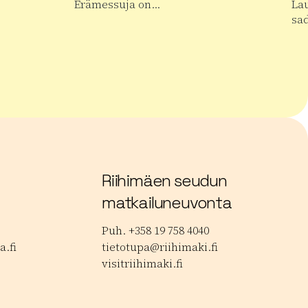
Erämessuja on…
La
sa
alan Musiikkipäivät
Lue lisää tuotteesta Kansainväliset Erämess
Lue
Riihimäen seudun
matkailuneuvonta
Puh. +358 19 758 4040
.fi
tietotupa@riihimaki.fi
visitriihimaki.fi