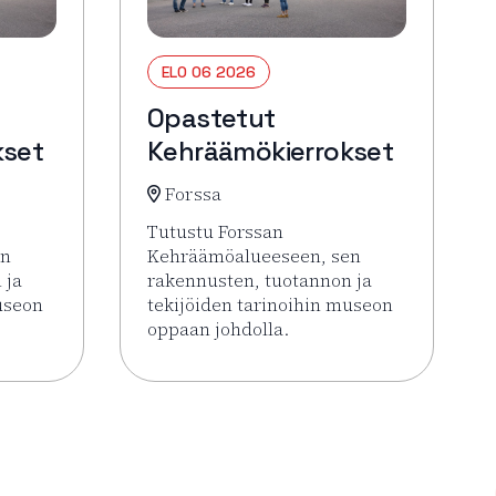
ELO 06 2026
Opastetut
kset
Kehräämökierrokset
Forssa
Tutustu Forssan
en
Kehräämöalueeseen, sen
 ja
rakennusten, tuotannon ja
useon
tekijöiden tarinoihin museon
oppaan johdolla.
 Opastetut Kehräämökierrokset
Lue lisää tapahtumasta Opastetut Kehrä