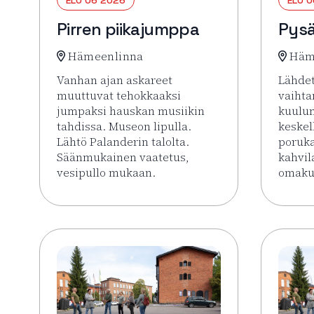
Pirren piikajumppa
Pysä
Hämeenlinna
Häm
Vanhan ajan askareet
Lähdet
muuttuvat tehokkaaksi
vaiht
jumpaksi hauskan musiikin
kuulu
tahdissa. Museon lipulla.
keskel
Lähtö Palanderin talolta.
poruk
Säänmukainen vaatetus,
kahvil
vesipullo mukaan.
omakus
Lue lisää tapahtumasta Pirren piikajumppa
Lue li