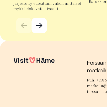
Barokkior
järjestetty vuosittain viikon mittaiset
mykkäelokuvafestivaalit….
Lue lisää
Lue lisää tuotteesta Forssan kansainväliset mykkäe
Visit
Häme
Forssan
matkail
Puh. +358 5
matkailu@f
forssanseu