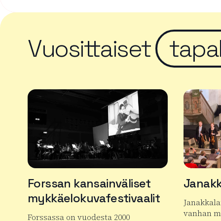
Vuosittaiset
tapa
Forssan kansainväliset
Janakk
mykkäelokuvafestivaalit
Janakkala
vanhan mu
Forssassa on vuodesta 2000