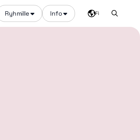
Ryhmille
Info
Fi
Haku