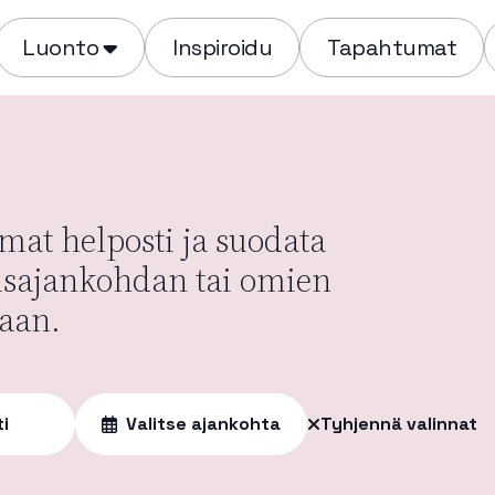
Luonto
Inspiroidu
Tapahtumat
at helposti ja suodata
usajankohdan tai omien
aan.
ti
Valitse ajankohta
Tyhjennä valinnat