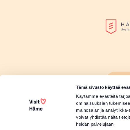
Lisä
Sivu
Tämä sivusto käyttää eväs
Lisä
Käytämme evästeitä tarjoa
ominaisuuksien tukemisee
mainosalan ja analytiikka
voivat yhdistää näitä tietoja
heidän palvelujaan.
Copyright 2026 Visit Häme