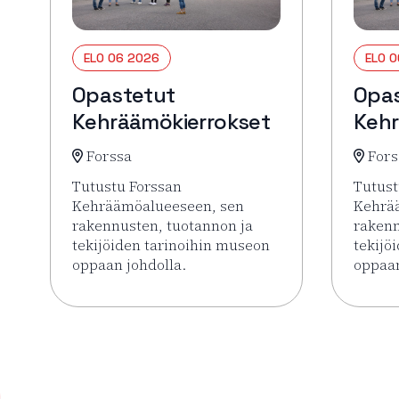
ELO 06 2026
ELO 
Opastetut
Opa
Kehräämökierrokset
Kehr
Forssa
Fors
Tutustu Forssan
Tutust
Kehräämöalueeseen, sen
Kehrä
rakennusten, tuotannon ja
rakenn
tekijöiden tarinoihin museon
tekijö
oppaan johdolla.
oppaan
Lue lisää tapahtumasta Opastetut Kehräämökie
Lue li