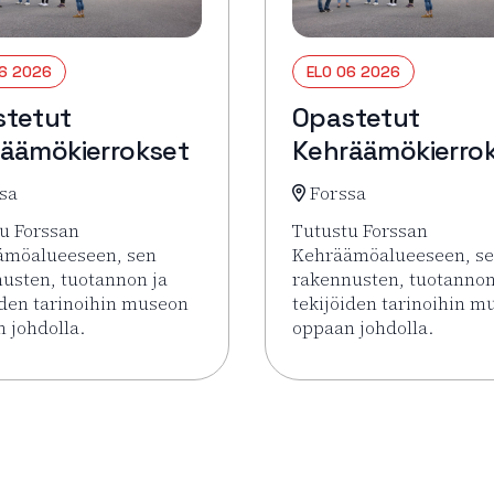
06 2026
ELO 06 2026
stetut
Opastetut
äämökierrokset
Kehräämökierro
sa
Forssa
u Forssan
Tutustu Forssan
ämöalueeseen, sen
Kehräämöalueeseen, s
usten, tuotannon ja
rakennusten, tuotannon
iden tarinoihin museon
tekijöiden tarinoihin m
 johdolla.
oppaan johdolla.
rrokset
sää tapahtumasta Opastetut Kehräämökierrokset
Lue lisää tapahtumasta