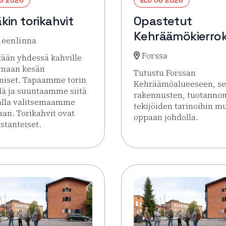
kin torikahvit
Opastetut
Kehräämökierro
eenlinna
Forssa
ään yhdessä kahville
amaan kesän
Tutustu Forssan
miset. Tapaamme torin
Kehräämöalueeseen, s
lä ja suuntaamme siitä
rakennusten, tuotannon
alla valitsemaamme
tekijöiden tarinoihin m
aan. Torikahvit ovat
oppaan johdolla.
tanteiset.
Lue lisää tapahtumasta
sää tapahtumasta Pysäkin torikahvit