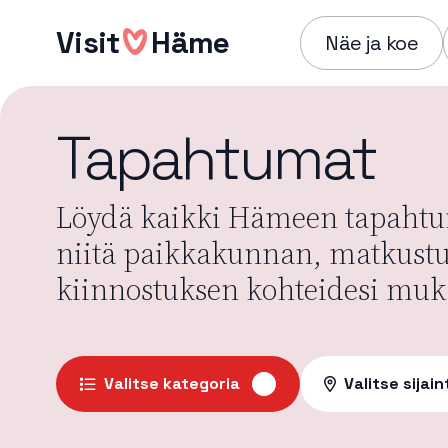
Hyppää
Visit
Häme
sisältöön
Näe ja koe
Tapahtumat
Löydä kaikki Hämeen tapahtum
niitä paikkakunnan, matkust
kiinnostuksen kohteidesi muk
Valitse kategoria
Valitse sijain