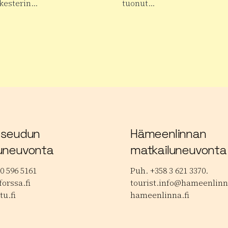
kesterin…
tuonut…
 tuotteesta Janakkalan Barokki
Lue lisää tuotteesta Janakk
lokuvafestivaalit
 seudun
Hämeenlinnan
uneuvonta
matkailuneuvonta
0 596 5161
Puh. +358 3 621 3370.
orssa.fi
tourist.info@hameenlinna
tu.fi
hameenlinna.fi