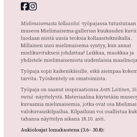
Facebook
instagram
Mielimaisemasta kollaasiksi
-työpajassa tutustutaan
museon Mielimaisema-gallerian kuukauden kuvii
luodaan niistä uusia teoksia kollaasitekniikalla.
Millainen uusi mielimaisema syntyy, kun annat
mielikuvituksesi johdattaa? Leikkaa, muokkaa ja
yhdistele mielimaisemista uudenlaisia maailmoja
Työpaja sopii kaikenikäisille, eikä aiempaa koke
tarvita. Työskentely on omatoimista.
Työpaja on saanut inspiraationsa
Antti Laitinen,
Si
metsä
-näyttelystä. Materiaalina käytetään museo
kuvaamia mielimaisemia, jotka ovat osa Mielima
valokuvauskilpailua. Kilpailuun voi osallistua ku
tahansa näyttelyn aikana 18.10. asti.
Aukioloajat lomakautena (3.6– 30.8):