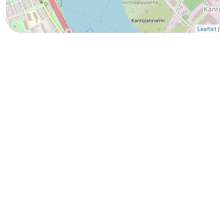
|
Leaflet