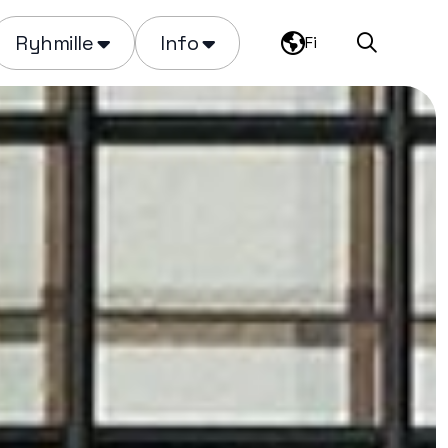
Ryhmille
Info
Fi
Haku