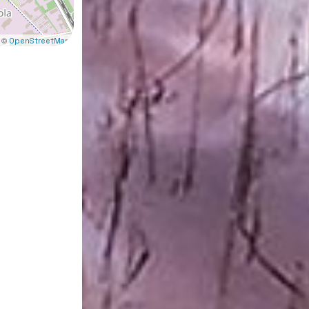
 ©
OpenStreetMap