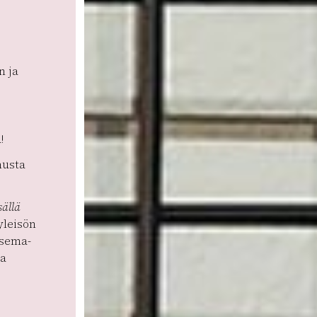
n ja
!
musta
sällä
yleisön
isema-
ka