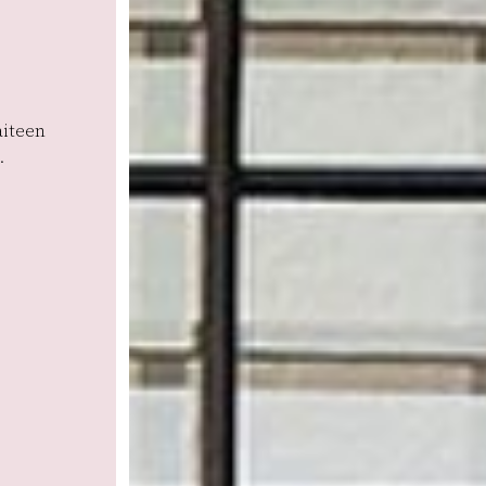
aiteen
.