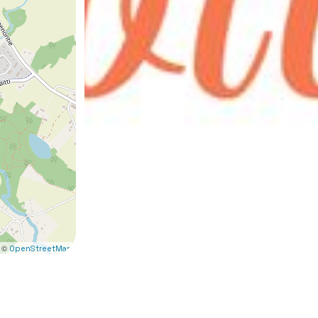
 ©
OpenStreetMap