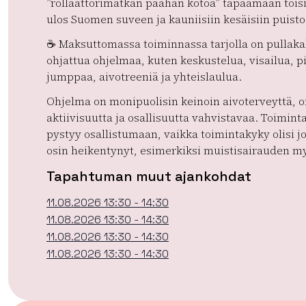
”rollaattorimatkan päähän kotoa” tapaamaan tois
ulos Suomen suveen ja kauniisiin kesäisiin puisto
☕️ Maksuttomassa toiminnassa tarjolla on pullaka
ohjattua ohjelmaa, kuten keskustelua, visailua, p
jumppaa, aivotreeniä ja yhteislaulua.
Ohjelma on monipuolisin keinoin aivoterveyttä, 
aktiivisuutta ja osallisuutta vahvistavaa. Toimint
pystyy osallistumaan, vaikka toimintakyky olisi jo
osin heikentynyt, esimerkiksi muistisairauden m
Tapahtuman muut ajankohdat
11.08.2026 13:30 - 14:30
11.08.2026 13:30 - 14:30
11.08.2026 13:30 - 14:30
11.08.2026 13:30 - 14:30