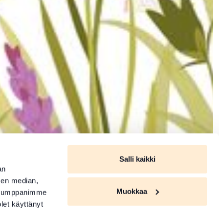
Salli kaikki
an
sen median,
Muokkaa
. Kumppanimme
olet käyttänyt