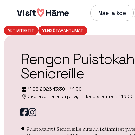
Hyppää
Visit
Häme
sisältöön
Näe ja koe
AKTIVITEETIT
YLEISÖTAPAHTUMAT
Rengon Puistokah
Senioreille
11.08.2026 13:30 - 14:30
Seurakuntatalon piha, Hinkaloistentie 1, 14300
Facebook
instagram
🌳 Puistokahvit Senioreille kutsuu ikäihmiset yht