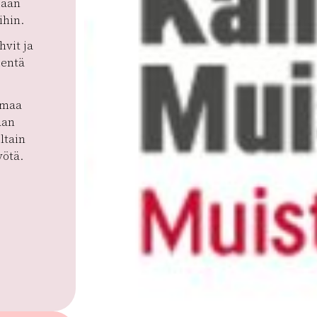
iaan
ihin.
hvit ja
ientä
omaa
aan
ltain
yötä.