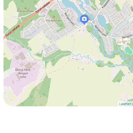
|
Leaflet