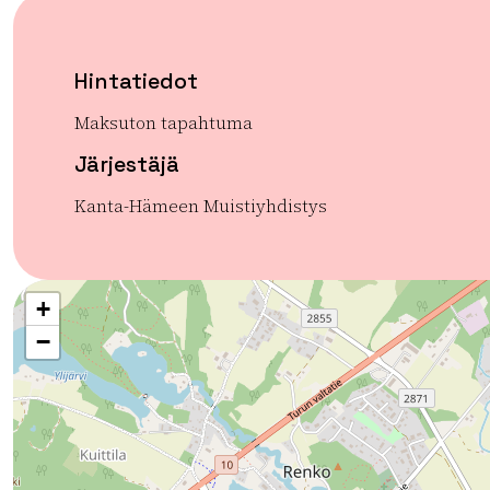
Hintatiedot
Maksuton tapahtuma
Järjestäjä
Kanta-Hämeen Muistiyhdistys
+
−