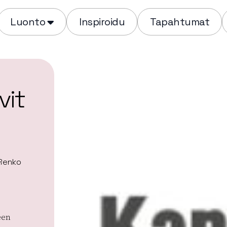
Luonto
Inspiroidu
Tapahtumat
vit
 Renko
een