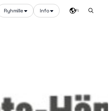
Ryhmille
Info
Fi
Haku