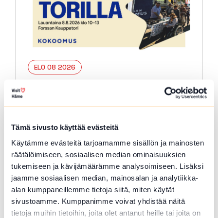
ELO 08 2026
Forssan Kokoomus Holjat
torilla
Forssa
Tämä sivusto käyttää evästeitä
Forssan Kokoomuksen teltalla on
Käytämme evästeitä tarjoamamme sisällön ja mainosten
renkaanheittopeli, kasvomaalausta,
räätälöimiseen, sosiaalisen median ominaisuuksien
arvonta ravintolalahjakortista sekä rentoa
tukemiseen ja kävijämäärämme analysoimiseen. Lisäksi
keskustelua siitä, mikä tekisi Forssasta
jaamme sosiaalisen median, mainosalan ja analytiikka-
vielä paremman paikan.
alan kumppaneillemme tietoja siitä, miten käytät
Lue lisää tapahtumasta Forssan Kokoomus Holjat tor
sivustoamme. Kumppanimme voivat yhdistää näitä
tietoja muihin tietoihin, joita olet antanut heille tai joita on