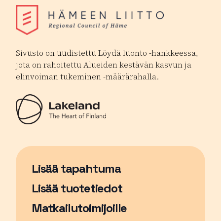
Sivusto on uudistettu Löydä luonto -hankkeessa,
jota on rahoitettu Alueiden kestävän kasvun ja
elinvoiman tukeminen -määrärahalla.
Lisää tapahtuma
Sivu avautuu uudessa ikkunassa
Lisää tuotetiedot
Matkailutoimijoille