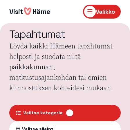
Hyppää
sisältöön
Visit
Häme
Valikko
Tapahtumat
Löydä kaikki Hämeen tapahtumat
helposti ja suodata niitä
paikkakunnan,
matkustusajankohdan tai omien
kiinnostuksen kohteidesi mukaan.
Valitse kategoria
Valitse sijainti