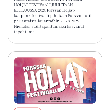
HOLJAT-FESTIVAALI JUHLITAAN
ELOKUUSSA 2026 Forssan Holjat-
kaupunkifestivaali juhlitaan Forssan torilla
perjantaista lauantaihin 7.-8.8.2026.
Hienoksi suurtapahtumaksi kasvanut
tapahtuma…
Lue lisää tapahtumasta HOLJAT 2026: Silver VIP La