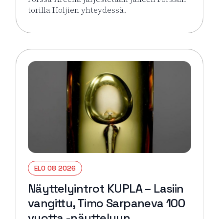
torilla Holjien yhteydessä.
Lue lisää tapahtumasta Forssa Areena
ELO 08 2026
Näyttelyintrot KUPLA – Lasiin
vangittu, Timo Sarpaneva 100
vuotta -näyttelyyn