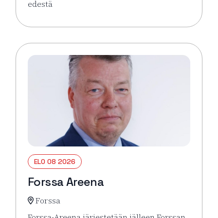
edestä
Lue lisää tapahtumasta Hämeenlinna pähkinänkuor
ELO 08 2026
Forssa Areena
Forssa
Forssa-Areena järjestetään jälleen Forssan