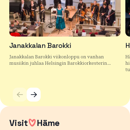
Janakkalan Barokki
H
Janakkalan Barokki viikonloppu on vanhan
H
musiikin juhlaa Helsingin Barokkiorkesterin…
hi
t
Lue lisää tuotteesta Janakkalan Barokki
Lu
Visit
Häme