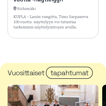
Riihimäki
KUPLA – Lasiin vangittu, Timo Sarpaneva
100 vuotta -näyttelyyn voi tutustua
tarkemmin näyttelyintrojen avulla.
Lue lisää tapahtumasta Näyttelyintrot KUPLA – Lasi
Vuosittaiset
tapahtumat