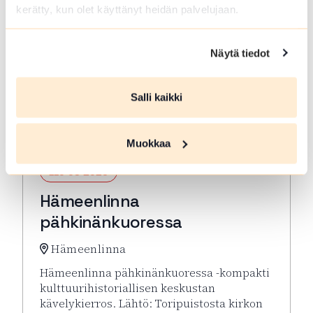
kerätty, kun olet käyttänyt heidän palvelujaan.
Näytä tiedot
Salli kaikki
Muokkaa
ELO 08 2026
Hämeenlinna
pähkinänkuoressa
Hämeenlinna
Hämeenlinna pähkinänkuoressa -kompakti
kulttuurihistoriallisen keskustan
kävelykierros. Lähtö: Toripuistosta kirkon